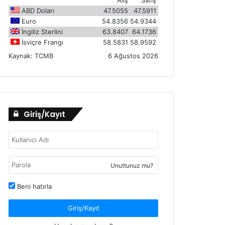
ABD Doları
47.5055
47.5911
Euro
54.8356
54.9344
İngiliz Sterlini
63.8407
64.1736
İsviçre Frangı
58.5831
58.9592
Kaynak:
TCMB
6 Ağustos 2026
Giriş/Kayıt
Unuttunuz mu?
Beni hatırla
Giriş/Kayıt