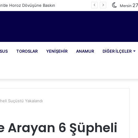
2
in’de Horoz Dövüşüne Baskın
Mersin
SUS
TOROSLAR
YENIŞEHIR
ANAMUR
DIĞER İLÇELER
heli Suçüstü Yakalandı
e Arayan 6 Şüpheli