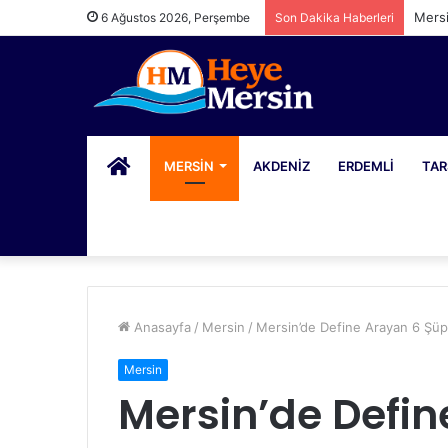
Mers
6 Ağustos 2026, Perşembe
Son Dakika Haberleri
PORTAL
MERSIN
AKDENIZ
ERDEMLI
TAR
Anasayfa
/
Mersin
/
Mersin’de Define Arayan 6 Şüp
Mersin
Mersin’de Defin