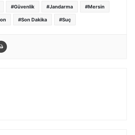
Güvenlik
Jandarma
Mersin
yon
Son Dakika
Suç
paylaş
Yazdır