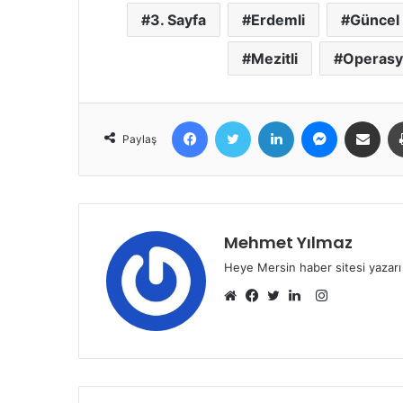
3. Sayfa
Erdemli
Güncel
Mezitli
Operas
Facebook
Twitter
LinkedIn
Messenger
E-Posta ile 
Paylaş
Mehmet Yılmaz
Heye Mersin haber sitesi yazarı
Instagram
Web
Facebook
Twitter
LinkedIn
sitesi