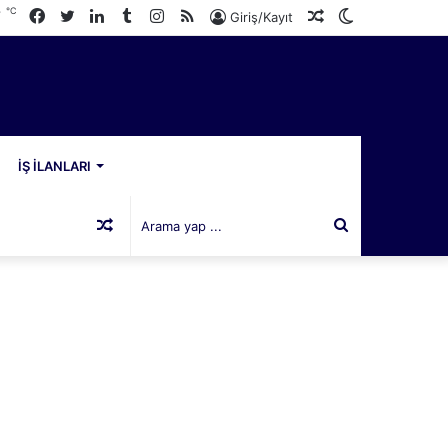
℃
Facebook
Twitter
LinkedIn
Tumblr
Instagram
RSS
Rastgele
Dış
7
Giriş/Kayıt
Makale
görünümü
değiştir
İŞ İLANLARI
Rastgele
Arama
Makale
yap
...