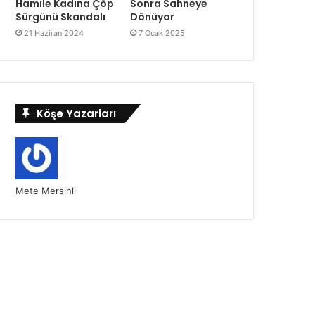
Hamile Kadına Çöp
Sonra Sahneye
Sürgünü Skandalı
Dönüyor
21 Haziran 2024
7 Ocak 2025
Köşe Yazarları
Mete Mersinli