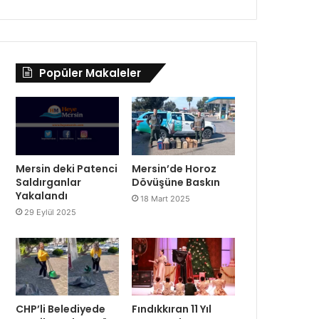
Popüler Makaleler
Mersin deki Patenci
Mersin’de Horoz
Saldırganlar
Dövüşüne Baskın
Yakalandı
18 Mart 2025
29 Eylül 2025
CHP’li Belediyede
Fındıkkıran 11 Yıl