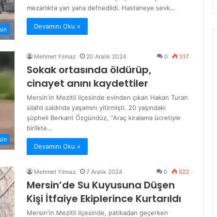
mezarlıkta yan yana defnedildi. Hastaneye sevk…
Devamını Oku »
sin
Mehmet Yılmaz
20 Aralık 2024
0
517
Sokak ortasında öldürüp,
cinayet anını kaydettiler
Mersin'in Mezitli ilçesinde evinden çıkan Hakan Turan
silahlı saldırıda yaşamını yitirmişti. 20 yaşındaki
şüpheli Berkant Özgündüz, ''Araç kiralama ücretiyle
birlikte…
sin
Devamını Oku »
Mehmet Yılmaz
7 Aralık 2024
0
522
Mersin’de Su Kuyusuna Düşen
Kişi İtfaiye Ekiplerince Kurtarıldı
Mersin'in Mezitli ilçesinde, patikadan geçerken