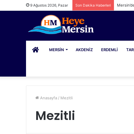
Mersin’d
9 Ağustos 2026, Pazar
Son Dakika Haberleri
PORTAL
MERSIN
AKDENIZ
ERDEMLI
TAR
Anasayfa
/
Mezitli
Mezitli