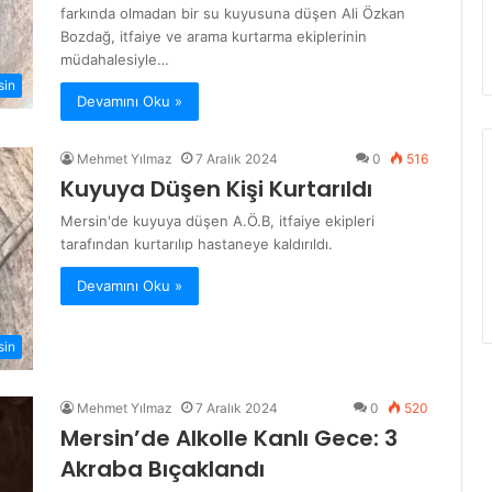
farkında olmadan bir su kuyusuna düşen Ali Özkan
Bozdağ, itfaiye ve arama kurtarma ekiplerinin
müdahalesiyle…
sin
Devamını Oku »
Mehmet Yılmaz
7 Aralık 2024
0
516
Kuyuya Düşen Kişi Kurtarıldı
Mersin'de kuyuya düşen A.Ö.B, itfaiye ekipleri
tarafından kurtarılıp hastaneye kaldırıldı.
Devamını Oku »
sin
Mehmet Yılmaz
7 Aralık 2024
0
520
Mersin’de Alkolle Kanlı Gece: 3
Akraba Bıçaklandı