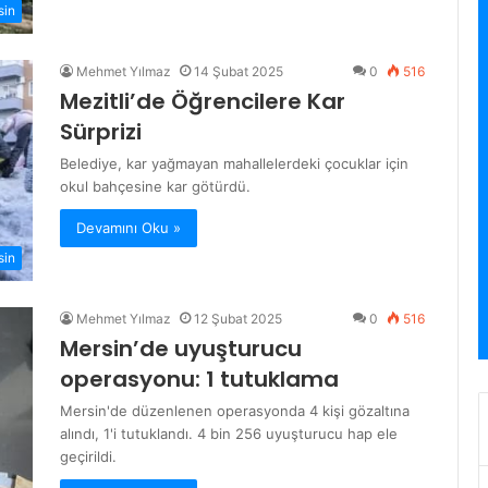
sin
Mehmet Yılmaz
14 Şubat 2025
0
516
Mezitli’de Öğrencilere Kar
Sürprizi
Belediye, kar yağmayan mahallelerdeki çocuklar için
okul bahçesine kar götürdü.
Devamını Oku »
sin
Mehmet Yılmaz
12 Şubat 2025
0
516
Mersin’de uyuşturucu
operasyonu: 1 tutuklama
Mersin'de düzenlenen operasyonda 4 kişi gözaltına
alındı, 1'i tutuklandı. 4 bin 256 uyuşturucu hap ele
geçirildi.