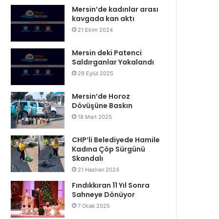
Mersin’de kadınlar arası
kavgada kan aktı
21 Ekim 2024
Mersin deki Patenci
Saldırganlar Yakalandı
29 Eylül 2025
Mersin’de Horoz
Dövüşüne Baskın
18 Mart 2025
CHP’li Belediyede Hamile
Kadına Çöp Sürgünü
Skandalı
21 Haziran 2024
Fındıkkıran 11 Yıl Sonra
Sahneye Dönüyor
7 Ocak 2025