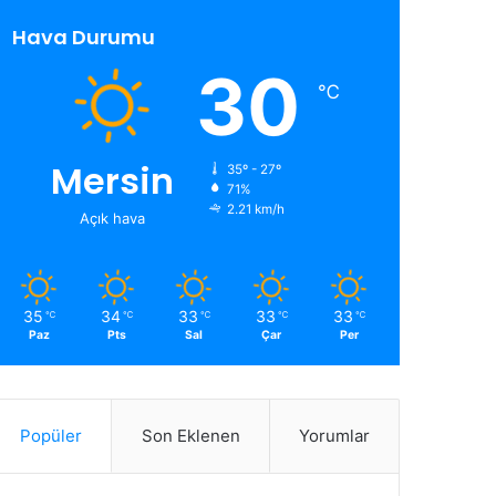
Hava Durumu
30
℃
Mersin
35º - 27º
71%
2.21 km/h
Açık hava
35
34
33
33
33
℃
℃
℃
℃
℃
Paz
Pts
Sal
Çar
Per
Popüler
Son Eklenen
Yorumlar