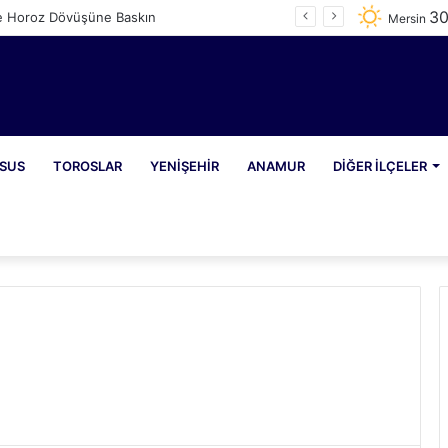
3
e Horoz Dövüşüne Baskın
Mersin
SUS
TOROSLAR
YENIŞEHIR
ANAMUR
DIĞER İLÇELER