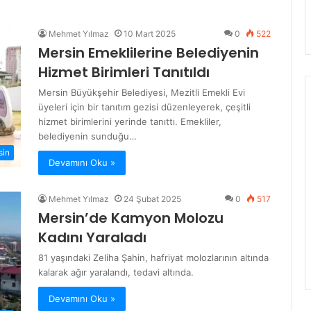
Mehmet Yılmaz
10 Mart 2025
0
522
Mersin Emeklilerine Belediyenin
Hizmet Birimleri Tanıtıldı
Mersin Büyükşehir Belediyesi, Mezitli Emekli Evi
üyeleri için bir tanıtım gezisi düzenleyerek, çeşitli
hizmet birimlerini yerinde tanıttı. Emekliler,
belediyenin sunduğu…
sin
Devamını Oku »
Mehmet Yılmaz
24 Şubat 2025
0
517
Mersin’de Kamyon Molozu
Kadını Yaraladı
81 yaşındaki Zeliha Şahin, hafriyat molozlarının altında
kalarak ağır yaralandı, tedavi altında.
Devamını Oku »