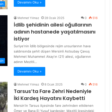
Devamını Oku »
sin
Mehmet Yılmaz
28 Ocak 2025
0
516
İdlib şehidinin ailesi oğullarının
adının hastanede yaşatılmasını
istiyor
Suriye'nin İdlib bölgesinde rejim unsurlarının hava
saldırısında şehit düşen Mersinli Astsubay Çavuş
Mehmet Muhammet Akay'ın (21) ailesi, oğullarının
sin
adının Mezitli…
Devamını Oku »
Mehmet Yılmaz
8 Ocak 2025
0
516
Tarsus’ta Fare Zehri Nedeniyle
İki Kardeş Hayatını Kaybetti
Mersin'in Tarsus ilçesinde fare zehrinden etkilenen
Ömer ve Rana El Yusuf kardeşler, Mezitli ilçesindeki