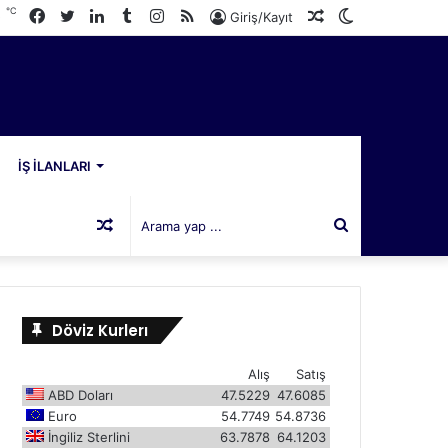
℃
Facebook
Twitter
LinkedIn
Tumblr
Instagram
RSS
Rastgele
Dış
0
Giriş/Kayıt
Makale
görünümü
değiştir
İŞ İLANLARI
Rastgele
Arama
Makale
yap
Döviz Kurlerı
...
Alış
Satış
ABD Doları
47.5229
47.6085
Euro
54.7749
54.8736
İngiliz Sterlini
63.7878
64.1203