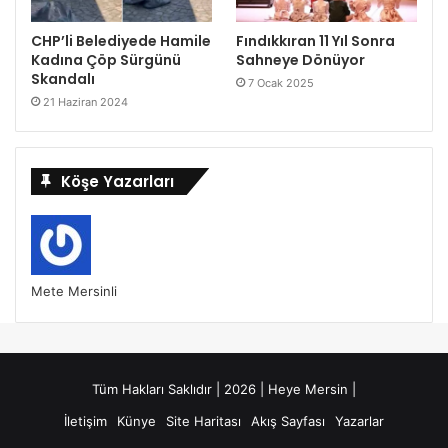
CHP’li Belediyede Hamile
Fındıkkıran 11 Yıl Sonra
Kadına Çöp Sürgünü
Sahneye Dönüyor
Skandalı
7 Ocak 2025
21 Haziran 2024
Köşe Yazarları
Mete Mersinli
Tüm Hakları Saklıdır | 2026 | Heye Mersin |
İletişim
Künye
Site Haritası
Akış Sayfası
Yazarlar