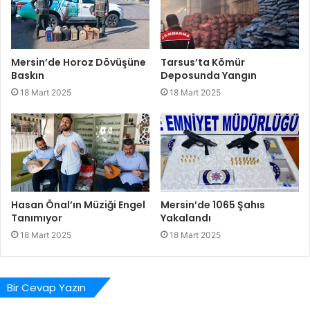
Mersin’de Horoz Dövüşüne
Tarsus’ta Kömür
Baskın
Deposunda Yangın
18 Mart 2025
18 Mart 2025
Hasan Önal’ın Müziği Engel
Mersin’de 1065 Şahıs
Tanımıyor
Yakalandı
18 Mart 2025
18 Mart 2025
Bir Cevap Yazın