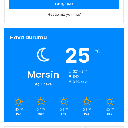
Giriş/Kayıt
Hesabınız yok mu?
Hava Durumu
25
℃
Mersin
32º - 24º
84%
0.93 km/h
Açık hava
32
31
31
31
33
℃
℃
℃
℃
℃
Per
Cum
Cts
Paz
Pts