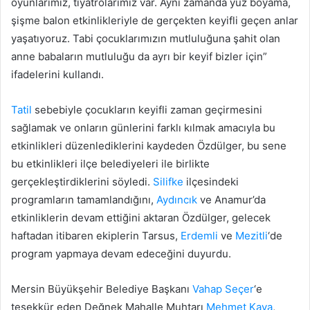
oyunlarımız, tiyatrolarımız var. Aynı zamanda yüz boyama,
şişme balon etkinlikleriyle de gerçekten keyifli geçen anlar
yaşatıyoruz. Tabi çocuklarımızın mutluluğuna şahit olan
anne babaların mutluluğu da ayrı bir keyif bizler için”
ifadelerini kullandı.
Tatil
sebebiyle çocukların keyifli zaman geçirmesini
sağlamak ve onların günlerini farklı kılmak amacıyla bu
etkinlikleri düzenlediklerini kaydeden Özdülger, bu sene
bu etkinlikleri ilçe belediyeleri ile birlikte
gerçekleştirdiklerini söyledi.
Silifke
ilçesindeki
programların tamamlandığını,
Aydıncık
ve Anamur’da
etkinliklerin devam ettiğini aktaran Özdülger, gelecek
haftadan itibaren ekiplerin Tarsus,
Erdemli
ve
Mezitli
‘de
program yapmaya devam edeceğini duyurdu.
Mersin Büyükşehir Belediye Başkanı
Vahap Seçer
‘e
teşekkür eden Değnek Mahalle Muhtarı
Mehmet Kaya
,