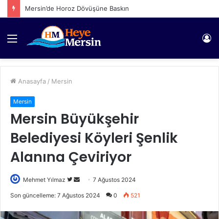
Mersin’de Horoz Dövüşüne Baskın
Menü
Gi
Anasayfa
/
Mersin
Mersin
Mersin Büyükşehir
Belediyesi Köyleri Şenlik
Alanına Çeviriyor
Twitter'da
Bir
Mehmet Yılmaz
7 Ağustos 2024
takip
e-
Son güncelleme: 7 Ağustos 2024
0
521
edin
posta
göndermek