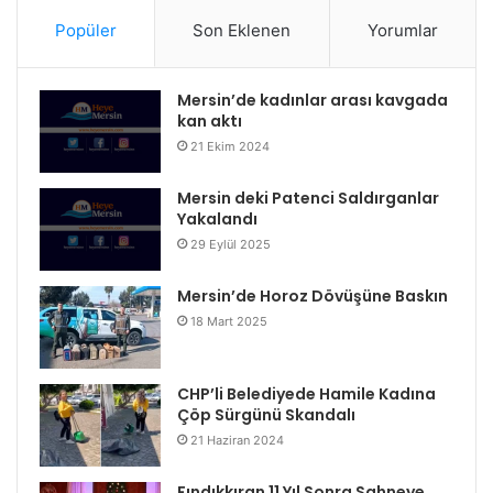
Popüler
Son Eklenen
Yorumlar
Mersin’de kadınlar arası kavgada
kan aktı
21 Ekim 2024
Mersin deki Patenci Saldırganlar
Yakalandı
29 Eylül 2025
Mersin’de Horoz Dövüşüne Baskın
18 Mart 2025
CHP’li Belediyede Hamile Kadına
Çöp Sürgünü Skandalı
21 Haziran 2024
Fındıkkıran 11 Yıl Sonra Sahneye