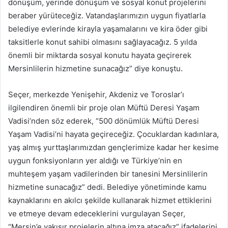
dönüşüm, yerinde dönüşüm ve sosyal konut projelerini
beraber yürüteceğiz. Vatandaşlarımızın uygun fiyatlarla
belediye evlerinde kirayla yaşamalarını ve kira öder gibi
taksitlerle konut sahibi olmasını sağlayacağız. 5 yılda
önemli bir miktarda sosyal konutu hayata geçirerek
Mersinlilerin hizmetine sunacağız” diye konuştu.
Seçer, merkezde Yenişehir, Akdeniz ve Toroslar’ı
ilgilendiren önemli bir proje olan Müftü Deresi Yaşam
Vadisi’nden söz ederek, “500 dönümlük Müftü Deresi
Yaşam Vadisi’ni hayata geçireceğiz. Çocuklardan kadınlara,
yaş almış yurttaşlarımızdan gençlerimize kadar her kesime
uygun fonksiyonların yer aldığı ve Türkiye’nin en
muhteşem yaşam vadilerinden bir tanesini Mersinlilerin
hizmetine sunacağız” dedi. Belediye yönetiminde kamu
kaynaklarını en akılcı şekilde kullanarak hizmet ettiklerini
ve etmeye devam edeceklerini vurgulayan Seçer,
“Mersin’e yakışır projelerin altına imza atacağız” ifadelerini