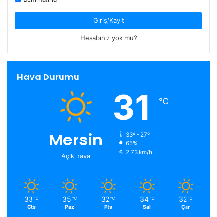
Giriş/Kayıt
Hesabınız yok mu?
Hava Durumu
31
℃
Mersin
33º - 27º
65%
2.73 km/h
Açık hava
33
35
32
34
32
℃
℃
℃
℃
℃
Cts
Paz
Pts
Sal
Çar