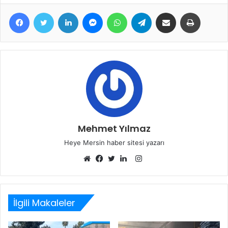
Facebook
Twitter
LinkedIn
Messenger
WhatsApp
Telegram
E-Posta ile paylaş
Yazdır
Mehmet Yılmaz
Heye Mersin haber sitesi yazarı
Instagram
Web
Facebook
Twitter
LinkedIn
sitesi
İlgili Makaleler