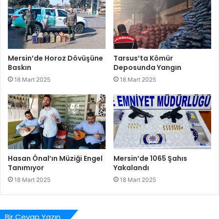
Mersin’de Horoz Dövüşüne
Tarsus’ta Kömür
Baskın
Deposunda Yangın
18 Mart 2025
18 Mart 2025
Hasan Önal’ın Müziği Engel
Mersin’de 1065 Şahıs
Tanımıyor
Yakalandı
18 Mart 2025
18 Mart 2025
Bir Cevap Yazın