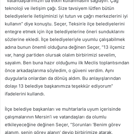
“Vatandaşlarımızın da etkin kullanmasını sağlayın. Çağ
teknoloji ve iletişim çağı. Size tavsiyem lütfen bütün
belediyelerle iletişiminizi iyi tutun ve çağrı merkezlerini iyi
kullanın” diye konuştu. Seçer, Teksin’e ilçe belediyelerini
entegre etmek için ilçe belediyelerine öneri sunduklarını
sözlerine ekledi. İlçe belediyeleriyle uyumlu çalışabilmek
adına bunun önemli olduğuna değinen Seçer, “13 ilçemiz
var, hangi partiden olursak olalım birbirimizi sevelim,
sayalım. Ben buna hazır olduğumu ilk Meclis toplantısından
önce arkadaşlarıma söyledim, o güveni verdim. Aynı
duygularla onlardan da dönüş aldım. Bu anlayışlarından
dolayı 13 belediye başkanımıza teşekkür ediyorum”
ifadelerini kullandı.
İlçe belediye başkanları ve muhtarlarla uyum içerisinde
çalışmalarının Mersin’i ve vatandaşları da olumlu
etkileyeceğine değinen Seçer, “Sorunları ‘Benim görev
alanım, senin görev alanın’ deyip birbirimize atarak,