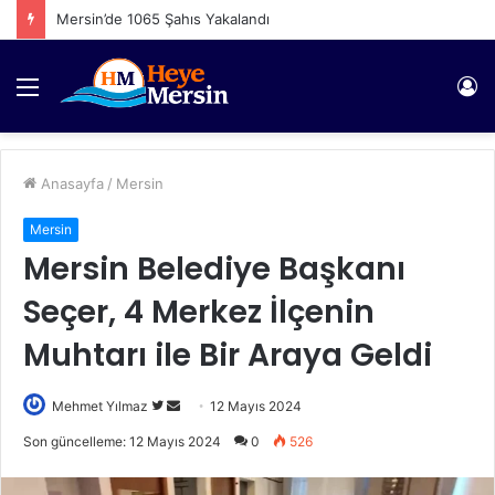
Mersin’de 1065 Şahıs Yakalandı
Menü
Gi
Anasayfa
/
Mersin
Mersin
Mersin Belediye Başkanı
Seçer, 4 Merkez İlçenin
Muhtarı ile Bir Araya Geldi
Twitter'da
Bir
Mehmet Yılmaz
12 Mayıs 2024
takip
e-
Son güncelleme: 12 Mayıs 2024
0
526
edin
posta
göndermek