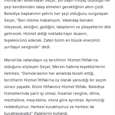
muhtarları selamlayan Seçer, yurttaşın ihtiyaç duyduğu her
şeyi kendisinden talep etmeleri gerektiğinin altını çizdi.
Belediye başkanının şehrin her şeyi olduğunu vurgulayan
Seçer, “Ben isteme makamıyım. Vatandaş benden
isteyecek, eksiğini, gediğini, taleplerini ve şikayetlerini dile
getirecek. Hizmet aldığı noktada hayır duasını,
teşekkürünü edecek. Zaten bizim en büyük enerjimiz
yurttaşın sevgisidir” dedi.
Mersin’de vatandaşın oy tercihinin ‘Hizmet İttifakı’na
olduğunu söyleyen Seçer, Mersin halkına teşekkürlerini
iletirken, “Demokrasinin her anlamda tecelli ettiği,
tercihlerin Hizmet İttifakı’na oy olarak yansıdığı bir seçim
süreci yaşadık. Bizim ittifakımız Hizmet İttifakı. Belediye
hizmetlerinde parti işi olmaz. İnsanlar rengine, diline,
mezhebine, meşrebine, ırkına göre ayrılmaz. Ayrımcılığı
reddediyoruz. Herkesi kucaklıyoruz ve herkesi de
kucaklayacağız” ifadelerini kullandı.