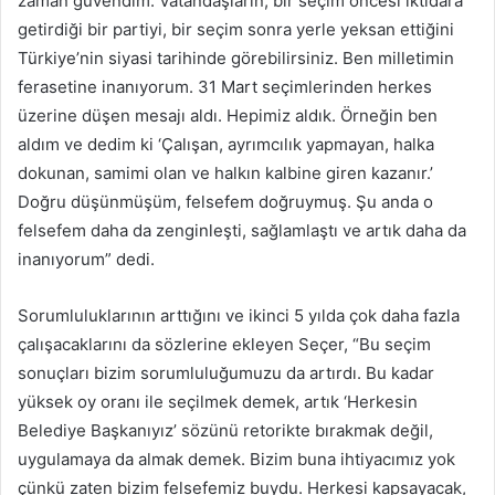
zaman güvendim. Vatandaşların, bir seçim öncesi iktidara
getirdiği bir partiyi, bir seçim sonra yerle yeksan ettiğini
Türkiye’nin siyasi tarihinde görebilirsiniz. Ben milletimin
ferasetine inanıyorum. 31 Mart seçimlerinden herkes
üzerine düşen mesajı aldı. Hepimiz aldık. Örneğin ben
aldım ve dedim ki ‘Çalışan, ayrımcılık yapmayan, halka
dokunan, samimi olan ve halkın kalbine giren kazanır.’
Doğru düşünmüşüm, felsefem doğruymuş. Şu anda o
felsefem daha da zenginleşti, sağlamlaştı ve artık daha da
inanıyorum” dedi.
Sorumluluklarının arttığını ve ikinci 5 yılda çok daha fazla
çalışacaklarını da sözlerine ekleyen Seçer, “Bu seçim
sonuçları bizim sorumluluğumuzu da artırdı. Bu kadar
yüksek oy oranı ile seçilmek demek, artık ‘Herkesin
Belediye Başkanıyız’ sözünü retorikte bırakmak değil,
uygulamaya da almak demek. Bizim buna ihtiyacımız yok
çünkü zaten bizim felsefemiz buydu. Herkesi kapsayacak,