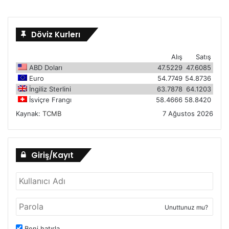
Döviz Kurlerı
Alış
Satış
ABD Doları
47.5229
47.6085
Euro
54.7749
54.8736
İngiliz Sterlini
63.7878
64.1203
İsviçre Frangı
58.4666
58.8420
Kaynak:
TCMB
7 Ağustos 2026
Giriş/Kayıt
Unuttunuz mu?
Beni hatırla