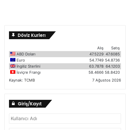
Döviz Kurlerı
Alış
Satış
ABD Doları
47.5229
47.6085
Euro
54.7749
54.8736
İngiliz Sterlini
63.7878
64.1203
İsviçre Frangı
58.4666
58.8420
Kaynak:
TCMB
7 Ağustos 2026
Giriş/Kayıt