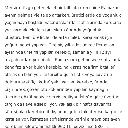
Mersin’e özgü geleneksel bir tatlı olan kerebice Ramazan
ayının gelmesiyle talep artarken, üreticilerde de yoğunluk
yaşanmaya başladı. Vatandaşlar iftar sofralarında kerebice
yer vermek için için tatlıcıların önünde yoğunluk
oluştururken, üreticiler de artan talebi karşılamak için
yoğun mesai yapıyor. Geçmiş yıllarda sadece Ramazan
aylarında üretimi yapılan kerebiç, zamanla yılın 12 ayı
tezgahlardaki yerini aldı. Ramazanın gelmesiyle sofralarda
daha fazla yer bulan kerebiç, halk arasında ‘irmik tatlısı’
olarak da biliniyor. İçi tercihe göre fıstık veya ceviz ile
doldurularak ‘içli köfte’ şekli verilen kerebiç, fırında
pişirilerek, çöven otu köklerinden yapılan kaymağın
üzerine dökülmesiyle servis ediliyor. İsteğe göre üzerine
tarçın da ilave edilebiliyor. Yaklaşık bir hafta dayanma
süresi olan kerebice il dışından gelen talepler ise kargo ile
karşılanıyor. Ramazan sofralarında yerini almaya başlayan
kerebicin kilogramı fıstıklı 960 TL, cevizli ise 580 TL