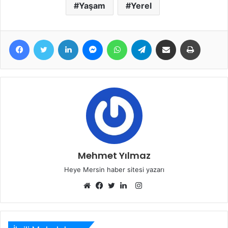
Yaşam
Yerel
Facebook
Twitter
LinkedIn
Messenger
WhatsApp
Telegram
E-Posta ile paylaş
Yazdır
Mehmet Yılmaz
Heye Mersin haber sitesi yazarı
Instagram
Web
Facebook
Twitter
LinkedIn
sitesi