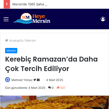
Mersin’de 1065 Şahıs Yakalandı
Menü
Gi
Anasayfa
/
Mersin
Mersin
Kerebiç Ramazan’da Daha
Çok Tercih Ediliyor
Twitter'da
Bir
Mehmet Yılmaz
4 Mart 2025
takip
e-
Son güncelleme: 4 Mart 2025
0
531
edin
posta
göndermek