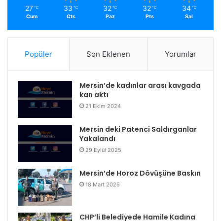
27
33
32
32
34
℃
℃
℃
℃
℃
Cum
Cts
Paz
Pts
Sal
Popüler
Son Eklenen
Yorumlar
Mersin’de kadınlar arası kavgada
kan aktı
21 Ekim 2024
Mersin deki Patenci Saldırganlar
Yakalandı
29 Eylül 2025
Mersin’de Horoz Dövüşüne Baskın
18 Mart 2025
CHP’li Belediyede Hamile Kadına