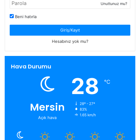
Unuttunuz mu?
Beni hatırla
Giriş/Kayıt
Hesabınız yok mu?
Hava Durumu
28
℃
Mersin
28º - 27º
83%
1.65 km/h
Açık hava