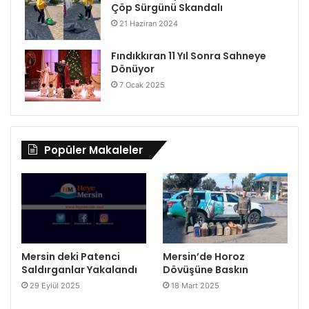
Çöp Sürgünü Skandalı
21 Haziran 2024
Fındıkkıran 11 Yıl Sonra Sahneye
Dönüyor
7 Ocak 2025
Popüler Makaleler
Mersin deki Patenci
Mersin’de Horoz
Saldırganlar Yakalandı
Dövüşüne Baskın
29 Eylül 2025
18 Mart 2025