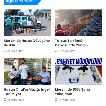
İlgili Makaleler
Mersin’de Horoz Dövüşüne
Tarsus’ta Kömür
Baskın
Deposunda Yangın
18 Mart 2025
18 Mart 2025
Hasan Önal’ın Müziği Engel
Mersin’de 1065 Şahıs
Tanımıyor
Yakalandı
18 Mart 2025
18 Mart 2025