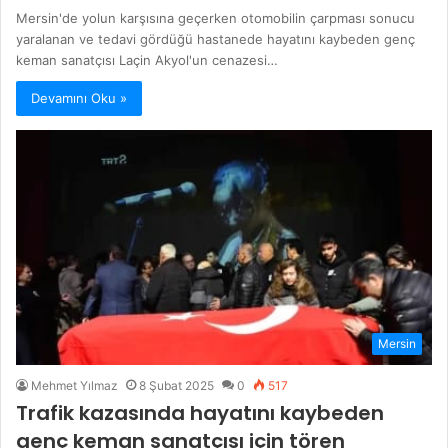
Mersin'de yolun karşısına geçerken otomobilin çarpması sonucu
yaralanan ve tedavi gördüğü hastanede hayatını kaybeden genç
keman sanatçısı Laçin Akyol'un cenazesi…
Devamını Oku »
Mersin
Mehmet Yılmaz
8 Şubat 2025
0
517
Trafik kazasında hayatını kaybeden
genç keman sanatçısı için tören