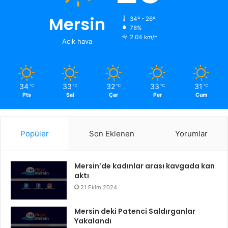
Mersin
34º - 26º
78%
2.04 km/h
Açık hava
34
33
32
33
31
℃
℃
℃
℃
℃
Pts
Sal
Çar
Per
Cum
Popüler
Son Eklenen
Yorumlar
Mersin’de kadınlar arası kavgada kan
aktı
21 Ekim 2024
Mersin deki Patenci Saldırganlar
Yakalandı