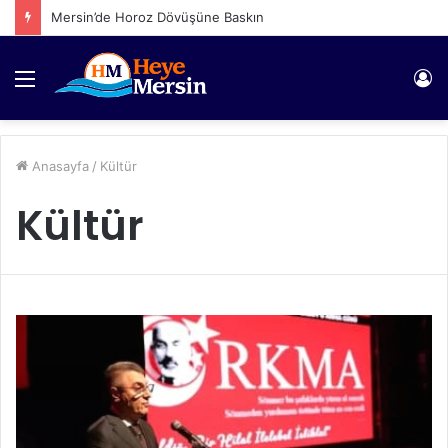
Mersin’de Horoz Dövüşüne Baskın
Menü
Gi
Anasayfa
/
Kültür
Kültür