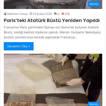
Mersin
Mehmet Yılmaz
19 Şubat 2025
0
516
Paris’teki Atatürk Büstü Yeniden Yapıldı
Fransa'nın Paris şehrindeki Epinay-sur-Seine'de bulunan Atatürk
Büstü, kimliği belirsiz kişilerce çalındı. Mersin Yenişehir Belediyesi,
büstün yenisini kısa sürede yaptırarak Fransa'ya…
Devamını Oku »
Mersin