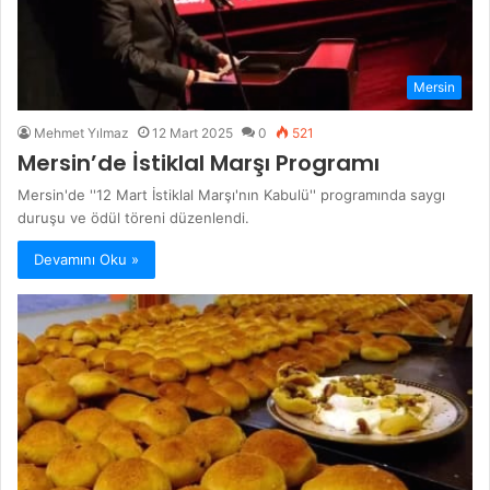
Mersin
Mehmet Yılmaz
12 Mart 2025
0
521
Mersin’de İstiklal Marşı Programı
Mersin'de ''12 Mart İstiklal Marşı'nın Kabulü'' programında saygı
duruşu ve ödül töreni düzenlendi.
Devamını Oku »