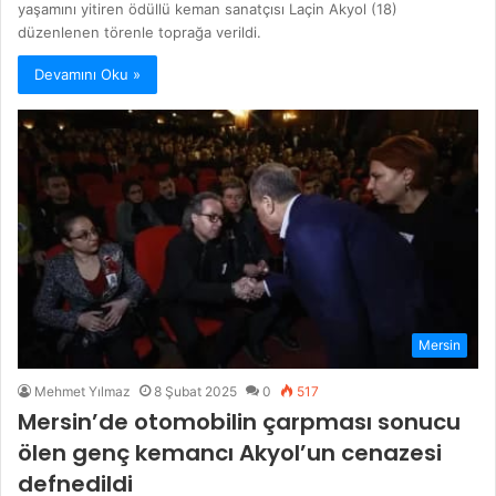
yaşamını yitiren ödüllü keman sanatçısı Laçin Akyol (18)
düzenlenen törenle toprağa verildi.
Devamını Oku »
Mersin
Mehmet Yılmaz
8 Şubat 2025
0
517
Mersin’de otomobilin çarpması sonucu
ölen genç kemancı Akyol’un cenazesi
defnedildi