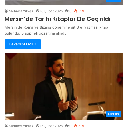
Mehmet Yılmaz
18 Şubat 2025
0
519
Mersin’de Tarihi Kitaplar Ele Geçirildi
Mersin'de Roma ve Bizans dönemine ait 6 el yazması kitap
bulundu, 3 şüpheli gözaltına alındı.
Devamını Oku »
Mersin
Mehmet Yılmaz
15 Şubat 2025
0
519