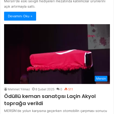
Mersin'de eski sevgili hediyeleri mezatında katılımcılar ürünlerini
açık artırmayla sattı.
Devamını Oku »
Mersin
Mehmet Yılmaz
8 Şubat 2025
0
511
Ödüllü keman sanatçısı Laçin Akyol
toprağa verildi
MERSİN'de yolun karşısına geçerken otomobilin çarpması sonucu