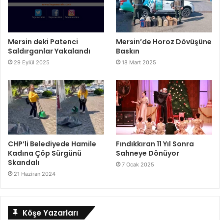
Mersin deki Patenci
Mersin’de Horoz Dövüşüne
Saldırganlar Yakalandı
Baskın
29 Eylül 2025
18 Mart 2025
CHP’li Belediyede Hamile
Fındıkkıran 11 Yıl Sonra
Kadına Çöp Sürgünü
Sahneye Dönüyor
Skandalı
7 Ocak 2025
21 Haziran 2024
Köşe Yazarları