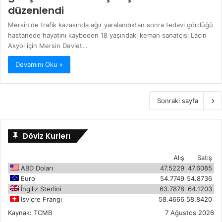
düzenlendi
Mersin'de trafik kazasında ağır yaralandıktan sonra tedavi gördüğü
hastanede hayatını kaybeden 18 yaşındaki keman sanatçısı Laçin
Akyol için Mersin Devlet…
Devamını Oku »
Sonraki sayfa
Döviz Kurlerı
Alış
Satış
ABD Doları
47.5229
47.6085
Euro
54.7749
54.8736
İngiliz Sterlini
63.7878
64.1203
İsviçre Frangı
58.4666
58.8420
Kaynak:
TCMB
7 Ağustos 2026