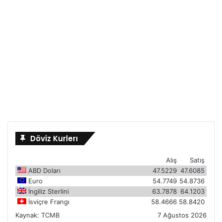
Döviz Kurlerı
Alış
Satış
ABD Doları
47.5229
47.6085
Euro
54.7749
54.8736
İngiliz Sterlini
63.7878
64.1203
İsviçre Frangı
58.4666
58.8420
Kaynak:
TCMB
7 Ağustos 2026