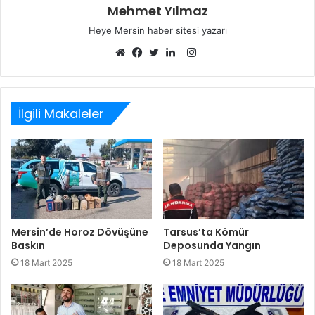
Mehmet Yılmaz
Heye Mersin haber sitesi yazarı
Instagram
Web
Facebook
Twitter
LinkedIn
sitesi
İlgili Makaleler
Mersin’de Horoz Dövüşüne
Tarsus’ta Kömür
Baskın
Deposunda Yangın
18 Mart 2025
18 Mart 2025