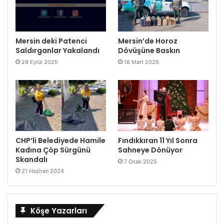
Mersin deki Patenci
Mersin’de Horoz
Saldırganlar Yakalandı
Dövüşüne Baskın
29 Eylül 2025
18 Mart 2025
CHP’li Belediyede Hamile
Fındıkkıran 11 Yıl Sonra
Kadına Çöp Sürgünü
Sahneye Dönüyor
Skandalı
7 Ocak 2025
21 Haziran 2024
Köşe Yazarları