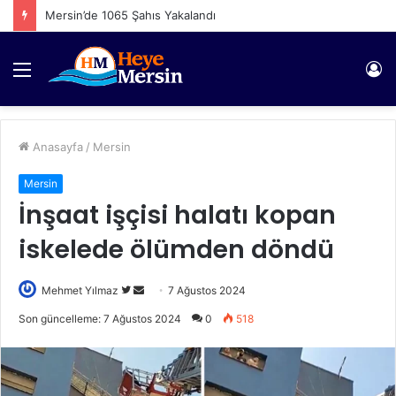
Mersin’de 1065 Şahıs Yakalandı
Menü
Gi
Anasayfa
/
Mersin
Mersin
İnşaat işçisi halatı kopan
iskelede ölümden döndü
Twitter'da
Bir
Mehmet Yılmaz
7 Ağustos 2024
takip
e-
Son güncelleme: 7 Ağustos 2024
0
518
edin
posta
göndermek