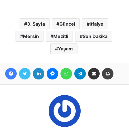
3. Sayfa
Güncel
itfaiye
Mersin
Mezitli
Son Dakika
Yaşam
Facebook
Twitter
LinkedIn
Messenger
WhatsApp
Telegram
E-Posta ile paylaş
Yazdır