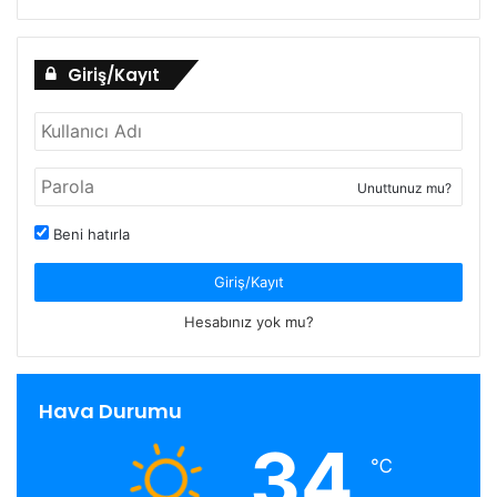
Giriş/Kayıt
Unuttunuz mu?
Beni hatırla
Giriş/Kayıt
Hesabınız yok mu?
Hava Durumu
34
℃