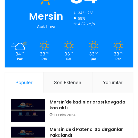
Mersin
34º - 26º
59%
4.87 km/h
Açık hava
34
33
33
33
33
℃
℃
℃
℃
℃
Paz
Pts
Sal
Çar
Per
Popüler
Son Eklenen
Yorumlar
Mersin’de kadınlar arası kavgada
kan aktı
21 Ekim 2024
Mersin deki Patenci Saldırganlar
Yakalandı