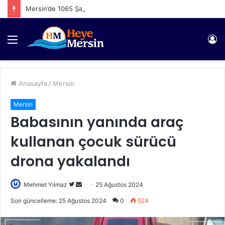
Mersin’de 1065 Şahıs Yakalandı
Menü
Gi
Anasayfa
/
Mersin
Mersin
Babasının yanında araç
kullanan çocuk sürücü
drona yakalandı
Twitter'da
Bir
Mehmet Yılmaz
25 Ağustos 2024
takip
e-
Son güncelleme: 25 Ağustos 2024
0
524
edin
posta
göndermek