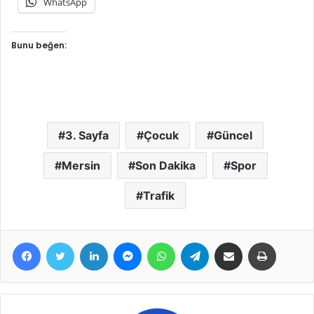
WhatsApp
Bunu beğen:
3. Sayfa
Çocuk
Güncel
Mersin
Son Dakika
Spor
Trafik
Facebook
Twitter
LinkedIn
Messenger
WhatsApp
Telegram
E-Posta ile paylaş
Yazdır