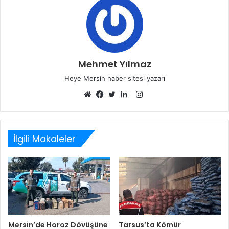
Mehmet Yılmaz
Heye Mersin haber sitesi yazarı
Instagram
Web
Facebook
Twitter
LinkedIn
sitesi
İlgili Makaleler
Mersin’de Horoz Dövüşüne
Tarsus’ta Kömür