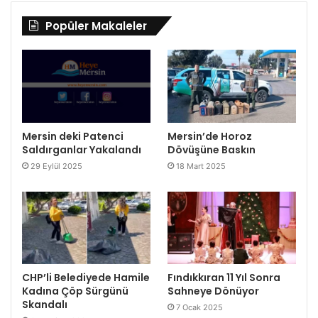
Popüler Makaleler
Mersin deki Patenci
Mersin’de Horoz
Saldırganlar Yakalandı
Dövüşüne Baskın
29 Eylül 2025
18 Mart 2025
CHP’li Belediyede Hamile
Fındıkkıran 11 Yıl Sonra
Kadına Çöp Sürgünü
Sahneye Dönüyor
Skandalı
7 Ocak 2025