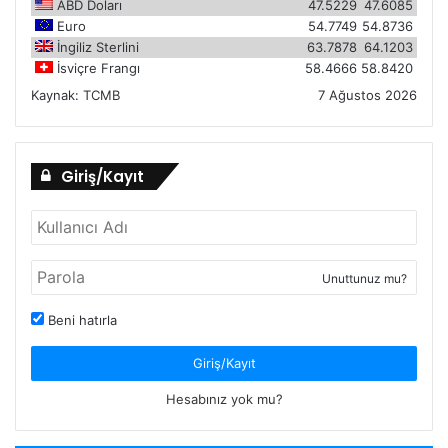
ABD Doları
47.5229
47.6085
Euro
54.7749
54.8736
İngiliz Sterlini
63.7878
64.1203
İsviçre Frangı
58.4666
58.8420
Kaynak:
TCMB
7 Ağustos 2026
Giriş/Kayıt
Unuttunuz mu?
Beni hatırla
Giriş/Kayıt
Hesabınız yok mu?