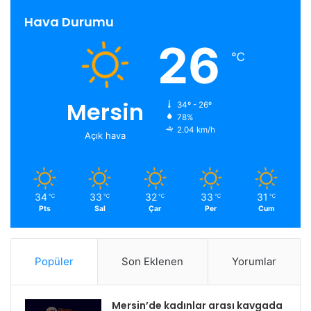
Hava Durumu
26
℃
Mersin
34º - 26º
78%
2.04 km/h
Açık hava
34
33
32
33
31
℃
℃
℃
℃
℃
Pts
Sal
Çar
Per
Cum
Popüler
Son Eklenen
Yorumlar
Mersin’de kadınlar arası kavgada