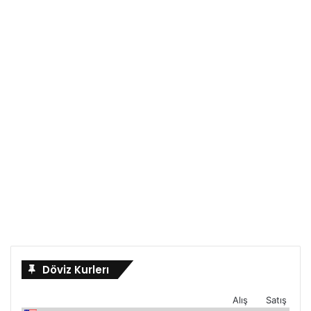
Döviz Kurlerı
Alış
Satış