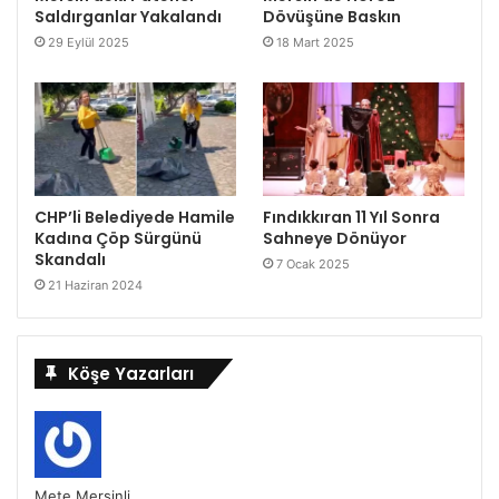
Saldırganlar Yakalandı
Dövüşüne Baskın
29 Eylül 2025
18 Mart 2025
CHP’li Belediyede Hamile
Fındıkkıran 11 Yıl Sonra
Kadına Çöp Sürgünü
Sahneye Dönüyor
Skandalı
7 Ocak 2025
21 Haziran 2024
Köşe Yazarları
Mete Mersinli