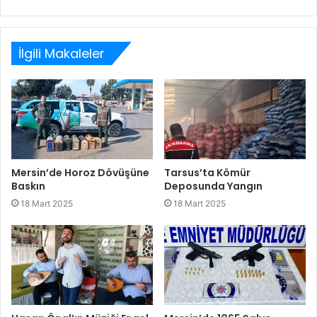
Web
Facebook
Twitter
LinkedIn
sitesi
İlgili Makaleler
Mersin’de Horoz Dövüşüne
Tarsus’ta Kömür
Baskın
Deposunda Yangın
18 Mart 2025
18 Mart 2025