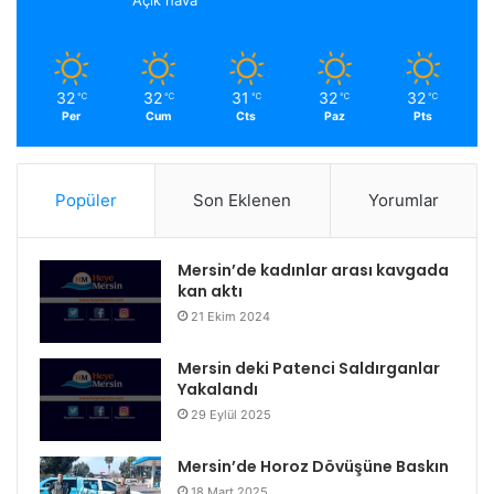
32
32
31
32
32
℃
℃
℃
℃
℃
Per
Cum
Cts
Paz
Pts
Popüler
Son Eklenen
Yorumlar
Mersin’de kadınlar arası kavgada
kan aktı
21 Ekim 2024
Mersin deki Patenci Saldırganlar
Yakalandı
29 Eylül 2025
Mersin’de Horoz Dövüşüne Baskın
18 Mart 2025