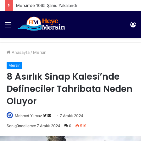
Mersin’de 1065 Şahıs Yakalandı
Menü
Gi
Anasayfa
/
Mersin
Mersin
8 Asırlık Sinap Kalesi’nde
Defineciler Tahribata Neden
Oluyor
Twitter'da
Bir
Mehmet Yılmaz
7 Aralık 2024
takip
e-
Son güncelleme: 7 Aralık 2024
0
519
edin
posta
göndermek