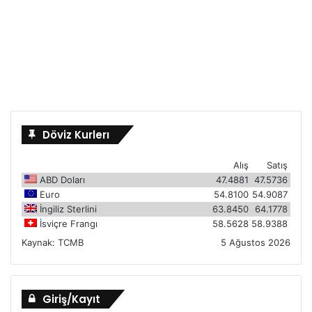
Döviz Kurlerı
Alış
Satış
ABD Doları
47.4881
47.5736
Euro
54.8100
54.9087
İngiliz Sterlini
63.8450
64.1778
İsviçre Frangı
58.5628
58.9388
Kaynak:
TCMB
5 Ağustos 2026
Giriş/Kayıt