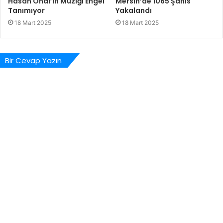
Hasan Önal’ın Müziği Engel
Mersin’de 1065 Şahıs
Tanımıyor
Yakalandı
18 Mart 2025
18 Mart 2025
Bir Cevap Yazın