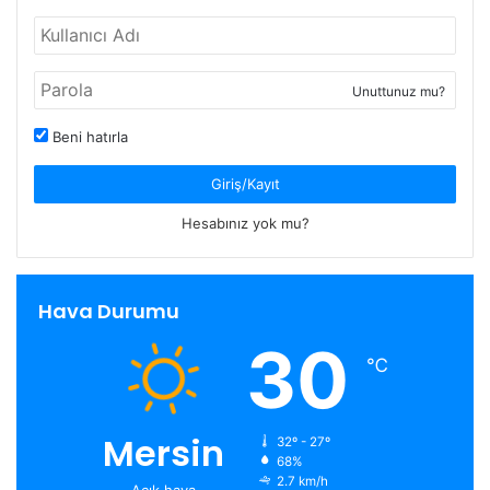
Unuttunuz mu?
Beni hatırla
Giriş/Kayıt
Hesabınız yok mu?
Hava Durumu
30
℃
Mersin
32º - 27º
68%
2.7 km/h
Açık hava