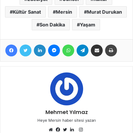
Kültür Sanat
Mersin
Murat Durukan
Son Dakika
Yaşam
Facebook
Twitter
LinkedIn
Messenger
WhatsApp
Telegram
E-Posta ile paylaş
Yazdır
Mehmet Yılmaz
Heye Mersin haber sitesi yazarı
Instagram