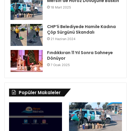
Mersin’de Horoz Dövüşüne Baskın
18 Mart 2025
CHP’li Belediyede Hamile Kadına
Çöp Sürgünü Skandalı
21 Haziran 2024
Fındıkkıran 11 Yıl Sonra Sahneye
Dönüyor
7 Ocak 2025
Popüler Makaleler