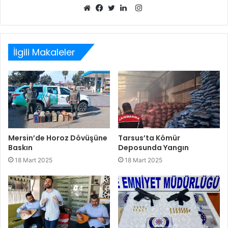
Instagram
Web
Facebook
Twitter
LinkedIn
sitesi
İlgili Makaleler
Mersin’de Horoz Dövüşüne
Tarsus’ta Kömür
Baskın
Deposunda Yangın
18 Mart 2025
18 Mart 2025