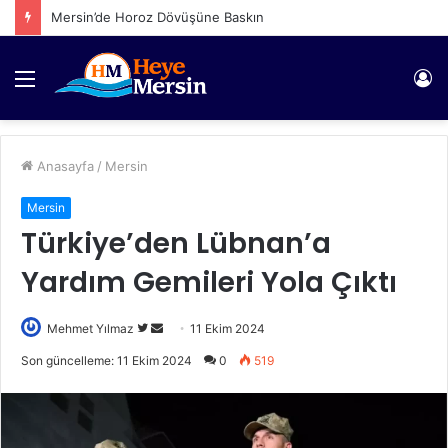
Mersin’de Horoz Dövüşüne Baskın
Menü
Gi
Anasayfa
/
Mersin
Mersin
Türkiye’den Lübnan’a
Yardım Gemileri Yola Çıktı
Twitter'da
Bir
Mehmet Yılmaz
11 Ekim 2024
takip
e-
Son güncelleme: 11 Ekim 2024
0
519
edin
posta
göndermek