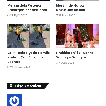
Mersin deki Patenci
Mersin’de Horoz
Saldırganlar Yakalandı
Dövüşüne Baskın
29 Eylül 2025
18 Mart 2025
CHP’li Belediyede Hamile
Fındıkkıran 11 Yıl Sonra
Kadına Çöp Sürgünü
Sahneye Dönüyor
Skandalı
7 Ocak 2025
21 Haziran 2024
Köşe Yazarları