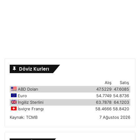
Döviz Kurlerı
Alış
Satış
ABD Doları
47.5229
47.6085
Euro
54.7749
54.8736
İngiliz Sterlini
63.7878
64.1203
İsviçre Frangı
58.4666
58.8420
Kaynak:
TCMB
7 Ağustos 2026