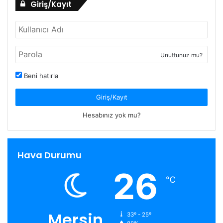
Giriş/Kayıt
Unuttunuz mu?
Beni hatırla
Giriş/Kayıt
Hesabınız yok mu?
Hava Durumu
26
℃
Mersin
33º - 25º