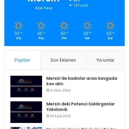
88%
1.57 km/h
Açık hava
33
35
32
33
33
℃
℃
℃
℃
℃
Cts
Paz
Pts
Sal
Çar
Popüler
Son Eklenen
Yorumlar
Mersin’de kadınlar arası kavgada
kan aktı
21 Ekim 2024
Mersin deki Patenci Saldırganlar
Yakalandı
29 Eylül 2025