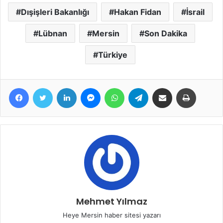
Dışişleri Bakanlığı
Hakan Fidan
İsrail
Lübnan
Mersin
Son Dakika
Türkiye
Facebook
Twitter
LinkedIn
Messenger
WhatsApp
Telegram
E-Posta ile paylaş
Yazdır
Mehmet Yılmaz
Heye Mersin haber sitesi yazarı