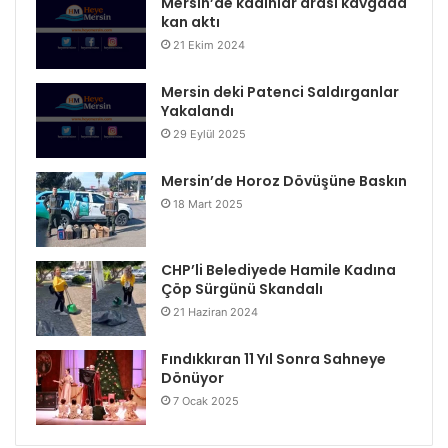
Mersin’de kadınlar arası kavgada
kan aktı
21 Ekim 2024
Mersin deki Patenci Saldırganlar
Yakalandı
29 Eylül 2025
Mersin’de Horoz Dövüşüne Baskın
18 Mart 2025
CHP’li Belediyede Hamile Kadına
Çöp Sürgünü Skandalı
21 Haziran 2024
Fındıkkıran 11 Yıl Sonra Sahneye
Dönüyor
7 Ocak 2025