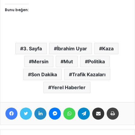
Bunu beğen:
3. Sayfa
İbrahim Uyar
Kaza
Mersin
Mut
Politika
Son Dakika
Trafik Kazaları
Yerel Haberler
Facebook
Twitter
LinkedIn
Messenger
WhatsApp
Telegram
E-Posta ile paylaş
Yazdır