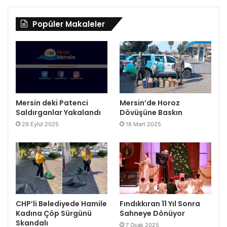
Popüler Makaleler
Mersin deki Patenci
Mersin’de Horoz
Saldırganlar Yakalandı
Dövüşüne Baskın
29 Eylül 2025
18 Mart 2025
CHP’li Belediyede Hamile
Fındıkkıran 11 Yıl Sonra
Kadına Çöp Sürgünü
Sahneye Dönüyor
Skandalı
7 Ocak 2025