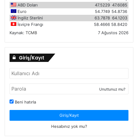
ABD Doları
47.5229
47.6085
Euro
54.7749
54.8736
İngiliz Sterlini
63.7878
64.1203
İsviçre Frangı
58.4666
58.8420
Kaynak:
TCMB
7 Ağustos 2026
Giriş/Kayıt
Unuttunuz mu?
Beni hatırla
Giriş/Kayıt
Hesabınız yok mu?