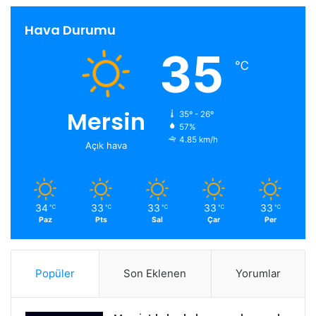
Hava Durumu
35
℃
Mersin
35º - 26º
57%
4.85 km/h
Açık hava
34
33
33
33
33
℃
℃
℃
℃
℃
Paz
Pts
Sal
Çar
Per
Popüler
Son Eklenen
Yorumlar