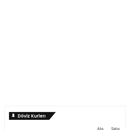
Döviz Kurlerı
Alış
Satış