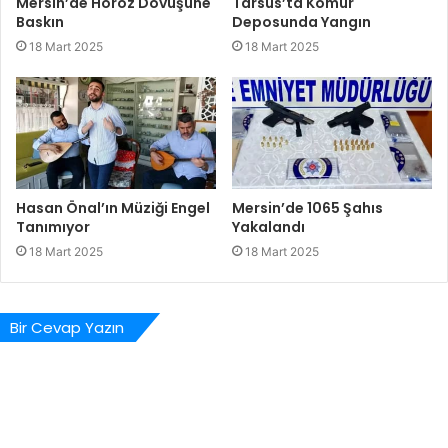
Mersin’de Horoz Dövüşüne
Tarsus’ta Kömür
Baskın
Deposunda Yangın
18 Mart 2025
18 Mart 2025
Hasan Önal’ın Müziği Engel
Mersin’de 1065 Şahıs
Tanımıyor
Yakalandı
18 Mart 2025
18 Mart 2025
Bir Cevap Yazın