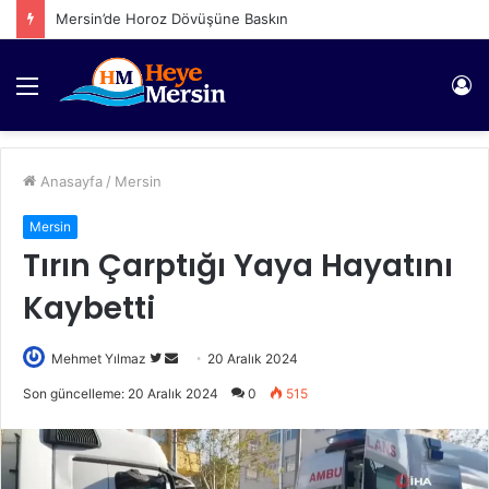
Mersin’de Horoz Dövüşüne Baskın
Menü
Gi
Anasayfa
/
Mersin
Mersin
Tırın Çarptığı Yaya Hayatını
Kaybetti
Twitter'da
Bir
Mehmet Yılmaz
20 Aralık 2024
takip
e-
Son güncelleme: 20 Aralık 2024
0
515
edin
posta
göndermek