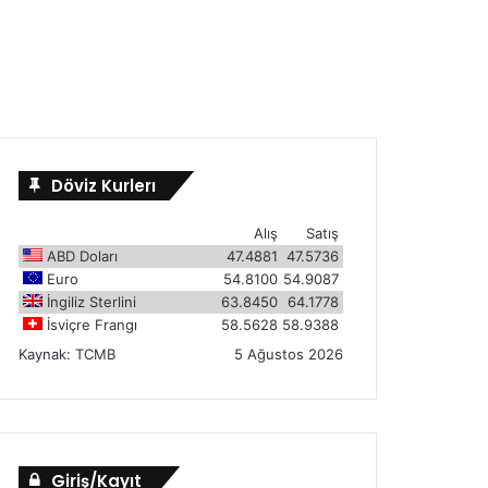
Döviz Kurlerı
Alış
Satış
ABD Doları
47.4881
47.5736
Euro
54.8100
54.9087
İngiliz Sterlini
63.8450
64.1778
İsviçre Frangı
58.5628
58.9388
Kaynak:
TCMB
5 Ağustos 2026
Giriş/Kayıt