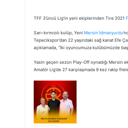
TFF 3’üncü Lig’in yeni ekiplerinden Tire 2021
F
Sarı-kırmızılı kulüp, Yeni
Mersin İdmanyurdu
‘n
Tepecikspor’dan 22 yaşındaki sağ kanat Efe Ça
açıklamada, “İki oyuncumuza kulübümüzde başarı
Yasin geçen sezon Play-Off oynadığı Mersin eki
Amatör Lig’de 27 karşılaşmada 9 kez rakip filele