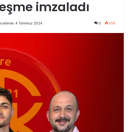
leşme imzaladı
ncelleme: 4 Temmuz 2024
0
518