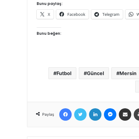
Bunu paylaş:
X
Facebook
Telegram
W
Bunu beğen:
Futbol
Güncel
Mersin
Facebook
Twitter
LinkedIn
Messenger
E-Posta ile 
Paylaş