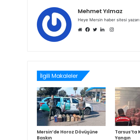
Mehmet Yılmaz
Heye Mersin haber sitesi yazarı
Instagram
Web
Facebook
Twitter
LinkedIn
sitesi
İlgili Makaleler
Mersin’de Horoz Dövüşüne
Tarsus’ta
Baskın
Yangın