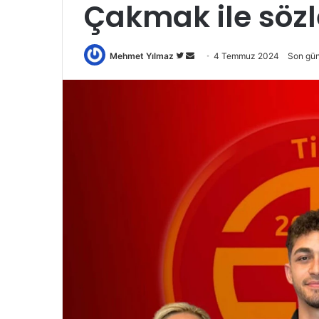
Çakmak ile söz
Twitter'da
Bir
Mehmet Yılmaz
4 Temmuz 2024
Son gü
takip
e-
edin
posta
göndermek