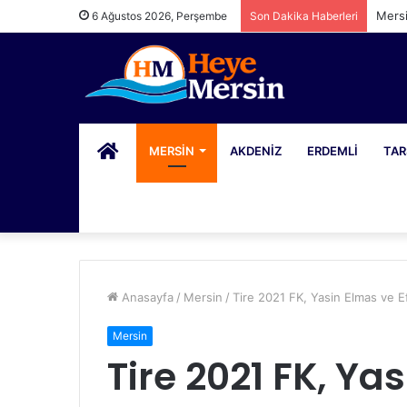
Mersi
6 Ağustos 2026, Perşembe
Son Dakika Haberleri
PORTAL
MERSIN
AKDENIZ
ERDEMLI
TAR
Anasayfa
/
Mersin
/
Tire 2021 FK, Yasin Elmas ve E
Mersin
Tire 2021 FK, Ya