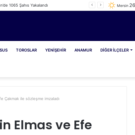
2
n’de 1065 Şahıs Yakalandı
Mersin
SUS
TOROSLAR
YENIŞEHIR
ANAMUR
DIĞER İLÇELER
fe Çakmak ile sözleşme imzaladı
sin Elmas ve Efe