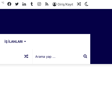
℃
Facebook
Twitter
LinkedIn
Tumblr
Instagram
RSS
Rastgele
Dış
6
Giriş/Kayıt
Makale
görünümü
değiştir
İŞ İLANLARI
Rastgele
Arama
Makale
yap
...