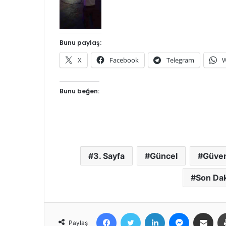
Bunu paylaş:
X
Facebook
Telegram
W
Bunu beğen:
3. Sayfa
Güncel
Güven
Son Dak
Facebook
Twitter
LinkedIn
Messenger
E-Posta ile 
Paylaş