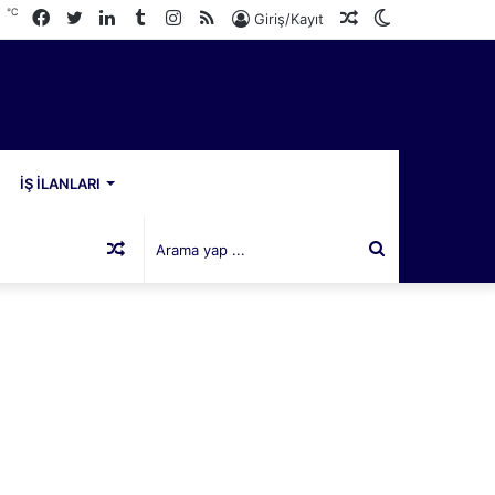
℃
Facebook
Twitter
LinkedIn
Tumblr
Instagram
RSS
Rastgele
Dış
6
Giriş/Kayıt
Makale
görünümü
değiştir
İŞ İLANLARI
Rastgele
Arama
Makale
yap
...