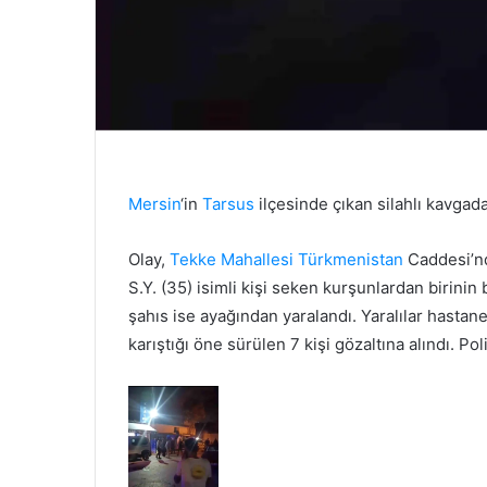
Mersin
‘in
Tarsus
ilçesinde çıkan silahlı kavgada
Olay,
Tekke Mahallesi
Türkmenistan
Caddesi’nd
S.Y. (35) isimli kişi seken kurşunlardan birinin
şahıs ise ayağından yaralandı. Yaralılar hastane
karıştığı öne sürülen 7 kişi gözaltına alındı. Pol