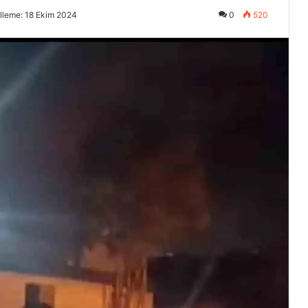
lleme: 18 Ekim 2024
0
520