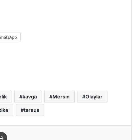
hatsApp
lik
kavga
Mersin
Olaylar
ika
tarsus
paylaş
Yazdır