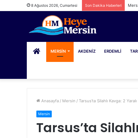
Mers
8 Ağustos 2026, Cumartesi
Son Dakika Haberleri
PORTAL
MERSIN
AKDENIZ
ERDEMLI
TAR
Anasayfa
/
Mersin
/
Tarsus’ta Silahlı Kavga: 2 Yaralı
Mersin
Tarsus’ta Silahl