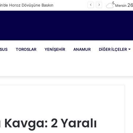
2
in’de Horoz Dövüşüne Baskın
Mersin
SUS
TOROSLAR
YENIŞEHIR
ANAMUR
DIĞER İLÇELER
ı Kavga: 2 Yaralı