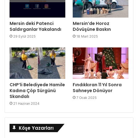
Mersin deki Patenci
Mersin’de Horoz
Saldırganlar Yakalandı
Dövüşüne Baskın
29 Eylül 2025
18 Mart 2025
CHP’li Belediyede Hamile
Fındıkkıran 11 Yıl Sonra
Kadına Çöp Sürgünü
Sahneye Dönüyor
Skandalı
7 Ocak 2025
21 Haziran 2024
Köşe Yazarları