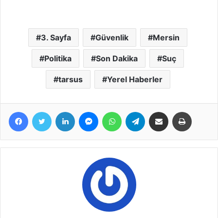
3. Sayfa
Güvenlik
Mersin
Politika
Son Dakika
Suç
tarsus
Yerel Haberler
Facebook
Twitter
LinkedIn
Messenger
WhatsApp
Telegram
E-Posta ile paylaş
Yazdır