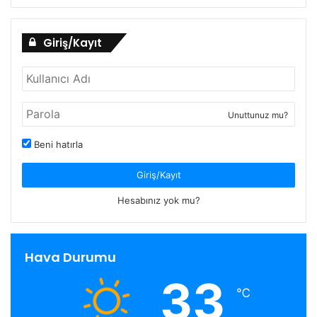
Giriş/Kayıt
Unuttunuz mu?
Beni hatırla
Giriş/Kayıt
Hesabınız yok mu?
Hava Durumu
33
℃