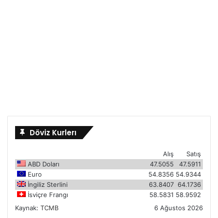
Döviz Kurlerı
Alış
Satış
ABD Doları
47.5055
47.5911
Euro
54.8356
54.9344
İngiliz Sterlini
63.8407
64.1736
İsviçre Frangı
58.5831
58.9592
Kaynak:
TCMB
6 Ağustos 2026