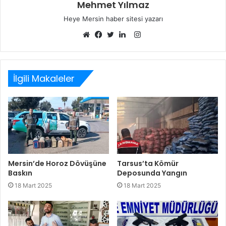
Mehmet Yılmaz
Heye Mersin haber sitesi yazarı
Instagram
Web
Facebook
Twitter
LinkedIn
sitesi
İlgili Makaleler
Mersin’de Horoz Dövüşüne
Tarsus’ta Kömür
Baskın
Deposunda Yangın
18 Mart 2025
18 Mart 2025