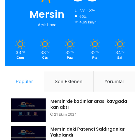
Mersin
33º - 27º
60%
4.69 km/h
Açık hava
33
33
32
32
34
℃
℃
℃
℃
℃
Cum
Cts
Paz
Pts
Sal
Popüler
Son Eklenen
Yorumlar
Mersin’de kadınlar arası kavgada
kan aktı
21 Ekim 2024
Mersin deki Patenci Saldırganlar
Yakalandı