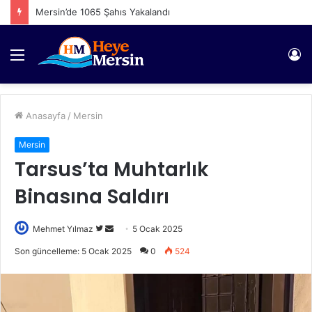
Mersin’de 1065 Şahıs Yakalandı
Menü
Gi
Anasayfa
/
Mersin
Mersin
Tarsus’ta Muhtarlık
Binasına Saldırı
Twitter'da
Bir
Mehmet Yılmaz
5 Ocak 2025
takip
e-
Son güncelleme: 5 Ocak 2025
0
524
edin
posta
göndermek