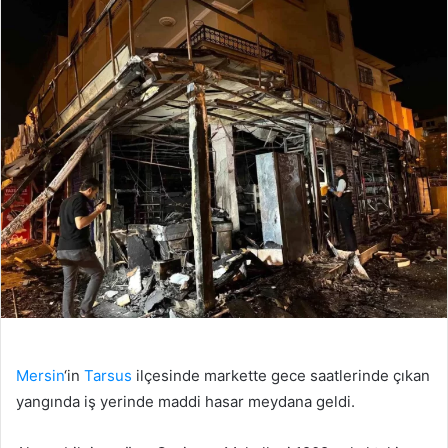
Mersin
‘in
Tarsus
ilçesinde markette gece saatlerinde çıkan
yangında iş yerinde maddi hasar meydana geldi.