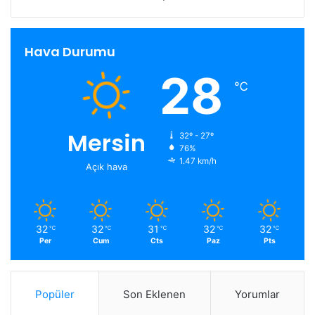
Hava Durumu
28
℃
Mersin
32º - 27º
76%
1.47 km/h
Açık hava
32
32
31
32
32
℃
℃
℃
℃
℃
Per
Cum
Cts
Paz
Pts
Popüler
Son Eklenen
Yorumlar