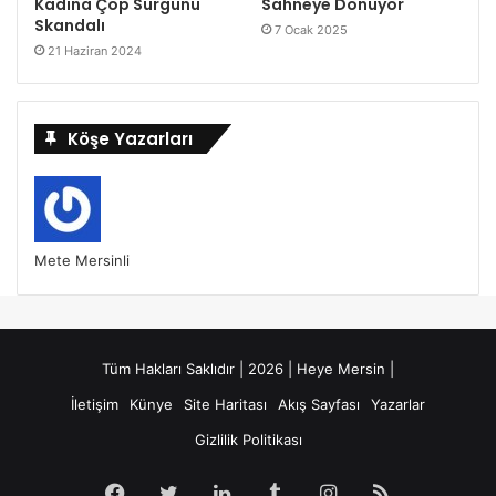
Kadına Çöp Sürgünü
Sahneye Dönüyor
Skandalı
7 Ocak 2025
21 Haziran 2024
Köşe Yazarları
Mete Mersinli
Tüm Hakları Saklıdır | 2026 | Heye Mersin |
İletişim
Künye
Site Haritası
Akış Sayfası
Yazarlar
Gizlilik Politikası
Facebook
Twitter
LinkedIn
Tumblr
Instagram
RSS