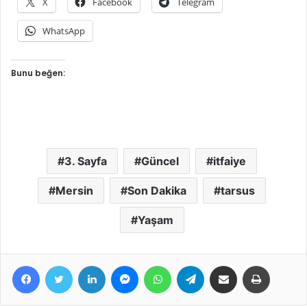
X
Facebook
Telegram
WhatsApp
Bunu beğen:
3. Sayfa
Güncel
itfaiye
Mersin
Son Dakika
tarsus
Yaşam
Facebook
Twitter
LinkedIn
Messenger
WhatsApp
Telegram
E-Posta ile paylaş
Yazdır