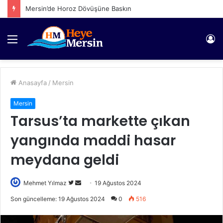
Mersin’de Horoz Dövüşüne Baskın
Menü
Gi
Anasayfa
/
Mersin
Mersin
Tarsus’ta markette çıkan
yangında maddi hasar
meydana geldi
Twitter'da
Bir
Mehmet Yılmaz
19 Ağustos 2024
takip
e-
Son güncelleme: 19 Ağustos 2024
0
516
edin
posta
göndermek