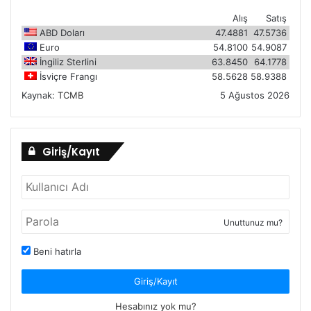
Alış
Satış
ABD Doları
47.4881
47.5736
Euro
54.8100
54.9087
İngiliz Sterlini
63.8450
64.1778
İsviçre Frangı
58.5628
58.9388
Kaynak:
TCMB
5 Ağustos 2026
Giriş/Kayıt
Unuttunuz mu?
Beni hatırla
Giriş/Kayıt
Hesabınız yok mu?