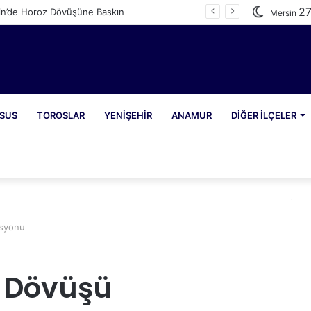
2
in’de Horoz Dövüşüne Baskın
Mersin
SUS
TOROSLAR
YENIŞEHIR
ANAMUR
DIĞER İLÇELER
asyonu
z Dövüşü