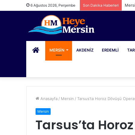
Mers
6 Ağustos 2026, Perşembe
Son Dakika Haberleri
PORTAL
MERSIN
AKDENIZ
ERDEMLI
TAR
Anasayfa
/
Mersin
/
Tarsus’ta Horoz Dövüşü Oper
Mersin
Tarsus’ta Horo