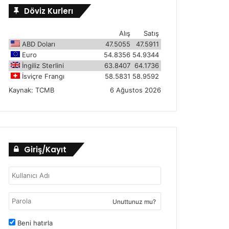
Döviz Kurlerı
Alış
Satış
ABD Doları
47.5055
47.5911
Euro
54.8356
54.9344
İngiliz Sterlini
63.8407
64.1736
İsviçre Frangı
58.5831
58.9592
Kaynak:
TCMB
6 Ağustos 2026
Giriş/Kayıt
Unuttunuz mu?
Beni hatırla