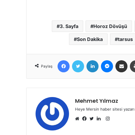
3. Sayfa
Horoz Dövüşü
Son Dakika
tarsus
Facebook
Twitter
LinkedIn
Messenger
E-Posta ile 
Paylaş
Mehmet Yılmaz
Heye Mersin haber sitesi yazarı
Instagram
Web
Facebook
Twitter
LinkedIn
sitesi