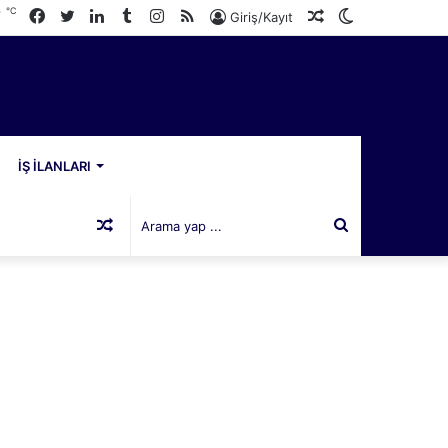
℃
Facebook
Twitter
LinkedIn
Tumblr
Instagram
RSS
Rastgele
Dış
7
Giriş/Kayıt
Makale
görünümü
değiştir
İŞ İLANLARI
Rastgele
Arama
Makale
yap
...