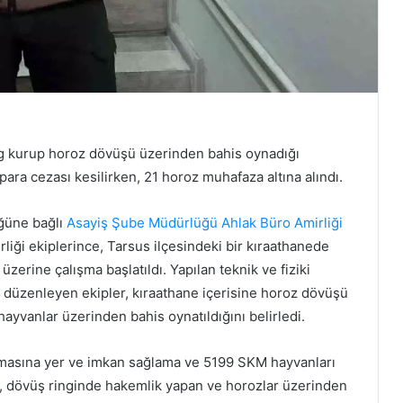
ng kurup horoz dövüşü üzerinden bahis oynadığı
 para cezası kesilirken, 21 horoz muhafaza altına alındı.
üğüne bağlı
Asayiş Şube Müdürlüğü
Ahlak Büro Amirliği
iği ekiplerince, Tarsus ilçesindeki bir kıraathanede
üzerine çalışma başlatıldı. Yapılan teknik ve fiziki
düzenleyen ekipler, kıraathane içerisine horoz dövüşü
ayvanlar üzerinden bahis oynatıldığını belirledi.
namasına yer ve imkan sağlama ve 5199 SKM hayvanları
, dövüş ringinde hakemlik yapan ve horozlar üzerinden