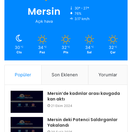
Mersin
30º - 27º
76%
3.17 km/h
Açık hava
30
34
32
34
32
℃
℃
℃
℃
℃
Cts
Paz
Pts
Sal
Çar
Popüler
Son Eklenen
Yorumlar
Mersin’de kadınlar arası kavgada
kan aktı
21 Ekim 2024
Mersin deki Patenci Saldırganlar
Yakalandı
29 Eylül 2025