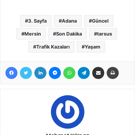
3. Sayfa
Adana
Güncel
Mersin
Son Dakika
tarsus
Trafik Kazaları
Yaşam
Facebook
Twitter
LinkedIn
Messenger
WhatsApp
Telegram
E-Posta ile paylaş
Yazdır