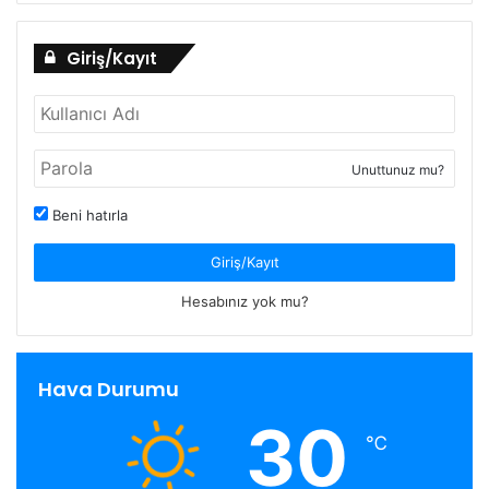
Giriş/Kayıt
Unuttunuz mu?
Beni hatırla
Giriş/Kayıt
Hesabınız yok mu?
Hava Durumu
30
℃