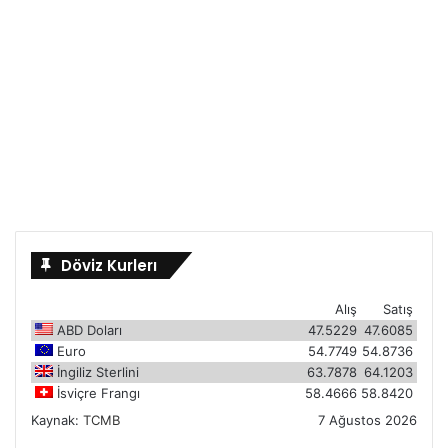
Döviz Kurlerı
Alış
Satış
ABD Doları
47.5229
47.6085
Euro
54.7749
54.8736
İngiliz Sterlini
63.7878
64.1203
İsviçre Frangı
58.4666
58.8420
Kaynak:
TCMB
7 Ağustos 2026