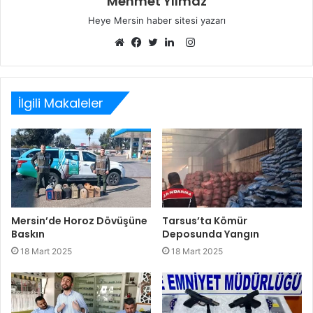
Mehmet Yılmaz
Heye Mersin haber sitesi yazarı
Instagram
Web
Facebook
Twitter
LinkedIn
sitesi
İlgili Makaleler
Mersin’de Horoz Dövüşüne
Tarsus’ta Kömür
Baskın
Deposunda Yangın
18 Mart 2025
18 Mart 2025