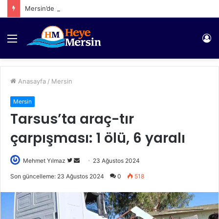
Mersin’de 1065 Şahıs Yakalandı
Menü
Gi
Anasayfa
/
Mersin
Mersin
Tarsus’ta araç-tır
çarpışması: 1 ölü, 6 yaralı
Twitter'da
Bir
Mehmet Yılmaz
23 Ağustos 2024
takip
e-
Son güncelleme: 23 Ağustos 2024
0
518
edin
posta
göndermek