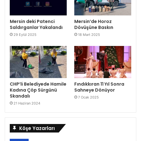
Mersin deki Patenci
Mersin’de Horoz
Saldırganlar Yakalandı
Dövüşüne Baskın
29 Eylül 2025
18 Mart 2025
CHP’li Belediyede Hamile
Fındıkkıran 11 Yıl Sonra
Kadına Çöp Sürgünü
Sahneye Dönüyor
Skandalı
7 Ocak 2025
21 Haziran 2024
Köşe Yazarları