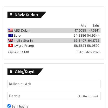
Döviz Kurlerı
Alış
Satış
ABD Doları
47.5055
47.5911
Euro
54.8356
54.9344
İngiliz Sterlini
63.8407
64.1736
İsviçre Frangı
58.5831
58.9592
Kaynak:
TCMB
6 Ağustos 2026
Giriş/Kayıt
Unuttunuz mu?
Beni hatırla