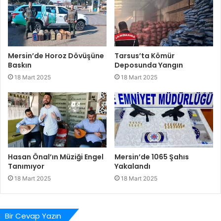
Mersin’de Horoz Dövüşüne
Tarsus’ta Kömür
Baskın
Deposunda Yangın
18 Mart 2025
18 Mart 2025
Hasan Önal’ın Müziği Engel
Mersin’de 1065 Şahıs
Tanımıyor
Yakalandı
18 Mart 2025
18 Mart 2025
Bir Cevap Yazın