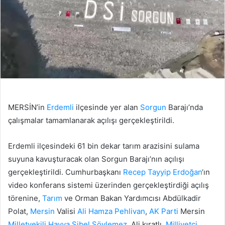
MERSİN’in
Erdemli
ilçesinde yer alan
Sorgun
Barajı’nda
çalışmalar tamamlanarak açılışı gerçekleştirildi.
Erdemli ilçesindeki 61 bin dekar tarım arazisini sulama
suyuna kavuşturacak olan Sorgun Barajı’nın açılışı
gerçekleştirildi. Cumhurbaşkanı
Recep Tayyip Erdoğan
‘ın
video konferans sistemi üzerinden gerçekleştirdiği açılış
törenine,
Tarım
ve Orman Bakan Yardımcısı Abdülkadir
Polat,
Mersin
Valisi
Ali Hamza Pehlivan
,
AK Parti
Mersin
Milletvekili
Havva Sibel Söylemez
, Ali kıratlı,
Milliyetçi