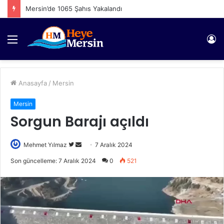
Mersin’de 1065 Şahıs Yakalandı
Menü
Gi
Anasayfa
/
Mersin
Mersin
Sorgun Barajı açıldı
Twitter'da
Bir
Mehmet Yılmaz
7 Aralık 2024
takip
e-
Son güncelleme: 7 Aralık 2024
0
521
edin
posta
göndermek