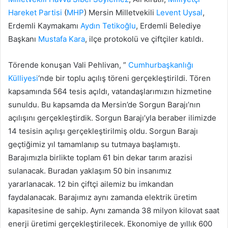
Hareket Partisi
(
MHP
) Mersin Milletvekili
Levent Uysal
,
Erdemli Kaymakamı
Aydın Tetikoğlu
, Erdemli Belediye
Başkanı
Mustafa Kara
, ilçe protokolü ve çiftçiler katıldı.
Törende konuşan Vali Pehlivan, ”
Cumhurbaşkanlığı
Külliyesi
‘nde bir toplu açılış töreni gerçekleştirildi. Tören
kapsamında 564 tesis açıldı, vatandaşlarımızın hizmetine
sunuldu. Bu kapsamda da Mersin’de Sorgun Barajı’nın
açılışını gerçekleştirdik. Sorgun Barajı’yla beraber ilimizde
14 tesisin açılışı gerçekleştirilmiş oldu. Sorgun Barajı
geçtiğimiz yıl tamamlanıp su tutmaya başlamıştı.
Barajımızla birlikte toplam 61 bin dekar tarım arazisi
sulanacak. Buradan yaklaşım 50 bin insanımız
yararlanacak. 12 bin çiftçi ailemiz bu imkandan
faydalanacak. Barajımız aynı zamanda elektrik üretim
kapasitesine de sahip. Aynı zamanda 38 milyon kilovat saat
enerji üretimi gerçekleştirilecek. Ekonomiye de yıllık 600