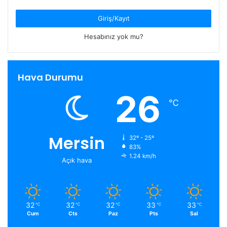
Giriş/Kayıt
Hesabınız yok mu?
Hava Durumu
26
℃
Mersin
32º - 25º
83%
1.24 km/h
Açık hava
32
32
32
33
33
℃
℃
℃
℃
℃
Cum
Cts
Paz
Pts
Sal