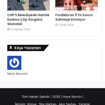
CHP’li Belediyede Hamile
Fındıkkıran 11 Yıl Sonra
Kadına Çöp Sürgünü
Sahneye Dönüyor
Skandalı
7 Ocak 2025
21 Haziran 2024
Köşe Yazarları
Mete Mersinli
Tüm Hakları Saklıdır | 2026 | Heye Mersin |
İletişim
Künye
Site Haritası
Akış Sayfası
Yazarlar