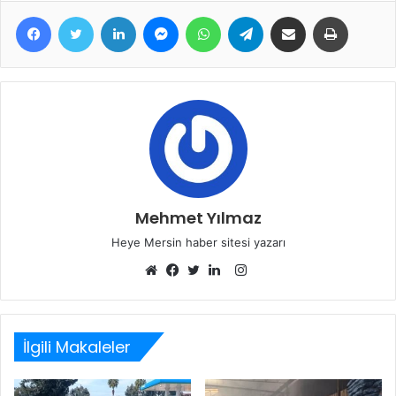
Facebook
Twitter
LinkedIn
Messenger
WhatsApp
Telegram
E-Posta ile paylaş
Yazdır
Mehmet Yılmaz
Heye Mersin haber sitesi yazarı
Instagram
Web
Facebook
Twitter
LinkedIn
sitesi
İlgili Makaleler