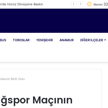
3
in’de Horoz Dövüşüne Baskın
Mersin
SUS
TOROSLAR
YENIŞEHIR
ANAMUR
DIĞER İLÇELER
akemi Belli Oldu
ğspor Maçının