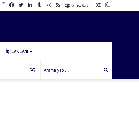
℃
Facebook
Twitter
LinkedIn
Tumblr
Instagram
RSS
Rastgele
Dış
2
Giriş/Kayıt
Makale
görünümü
değiştir
İŞ İLANLARI
Rastgele
Arama
Makale
yap
...