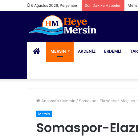
Mers
6 Ağustos 2026, Perşembe
Son Dakika Haberleri
PORTAL
MERSIN
AKDENIZ
ERDEMLI
TAR
Anasayfa
/
Mersin
/
Somaspor-Elazığspor Maçının H
Mersin
Somaspor-Elazı