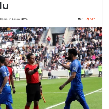
du
lleme: 7 Kasım 2024
0
517