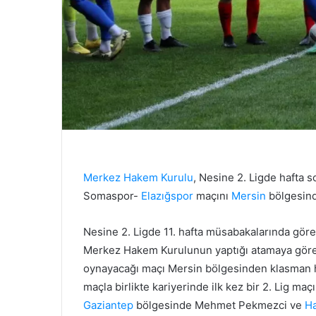
Merkez Hakem Kurulu
, Nesine 2. Ligde hafta 
Somaspor-
Elazığspor
maçını
Mersin
bölgesind
Nesine 2. Ligde 11. hafta müsabakalarında göre
Merkez Hakem Kurulunun yaptığı atamaya gör
oynayacağı maçı Mersin bölgesinden klasman
maçla birlikte kariyerinde ilk kez bir 2. Lig 
Gaziantep
bölgesinde Mehmet Pekmezci ve
Ha