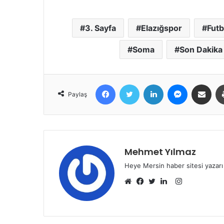
3. Sayfa
Elazığspor
Futb
Soma
Son Dakika
Facebook
Twitter
LinkedIn
Messenger
E-Posta ile 
Paylaş
Mehmet Yılmaz
Heye Mersin haber sitesi yazarı
Instagram
Web
Facebook
Twitter
LinkedIn
sitesi