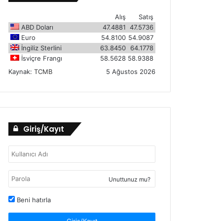
Alış
Satış
ABD Doları
47.4881
47.5736
Euro
54.8100
54.9087
İngiliz Sterlini
63.8450
64.1778
İsviçre Frangı
58.5628
58.9388
Kaynak:
TCMB
5 Ağustos 2026
Giriş/Kayıt
Unuttunuz mu?
Beni hatırla