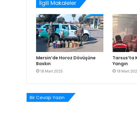
İlgili Makaleler
Mersin’de Horoz Dövüşüne
Tarsus’ta
Baskın
Yangın
18 Mart 2025
18 Mart 20
Bir Cevap Yazın