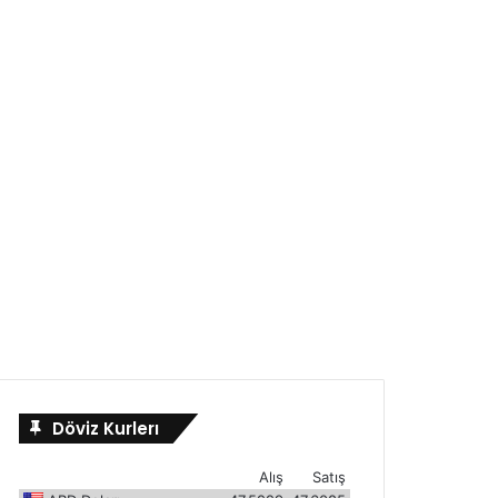
Döviz Kurlerı
Alış
Satış