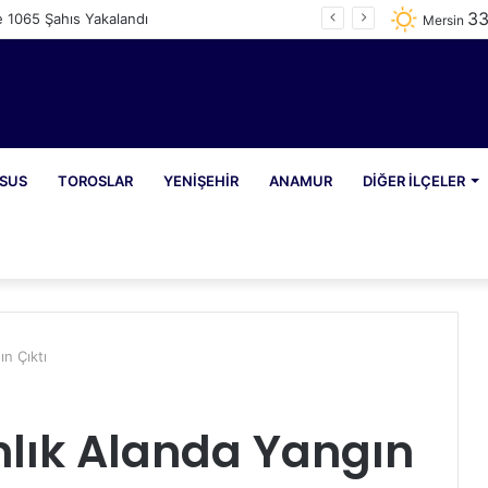
3
e 1065 Şahıs Yakalandı
Mersin
SUS
TOROSLAR
YENIŞEHIR
ANAMUR
DIĞER İLÇELER
ın Çıktı
nlık Alanda Yangın