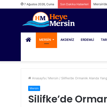
Mersin’d
7 Ağustos 2026, Cuma
Son Dakika Haberleri
PORTAL
MERSIN
AKDENIZ
ERDEMLI
TAR
Anasayfa
/
Mersin
/
Silifke’de Ormanlık Alanda Yang
Mersin
Silifke’de Orma