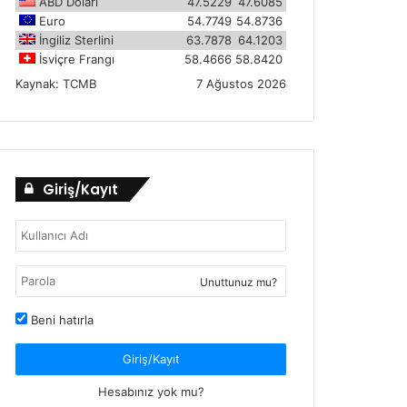
ABD Doları
47.5229
47.6085
Euro
54.7749
54.8736
İngiliz Sterlini
63.7878
64.1203
İsviçre Frangı
58.4666
58.8420
Kaynak:
TCMB
7 Ağustos 2026
Giriş/Kayıt
Unuttunuz mu?
Beni hatırla
Giriş/Kayıt
Hesabınız yok mu?