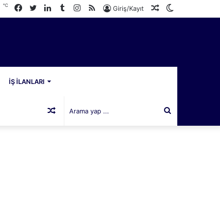
℃
Facebook
Twitter
LinkedIn
Tumblr
Instagram
RSS
Rastgele
Dış
3
Giriş/Kayıt
Makale
görünümü
değiştir
İŞ İLANLARI
Rastgele
Arama
Makale
yap
...