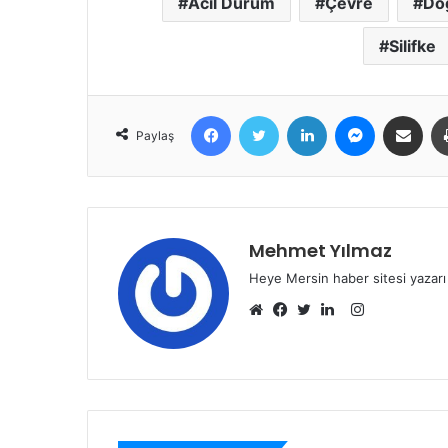
Acil Durum
Çevre
Do
Silifke
Facebook
Twitter
LinkedIn
Messenger
E-Posta ile 
Paylaş
Mehmet Yılmaz
Heye Mersin haber sitesi yazarı
Instagram
Web
Facebook
Twitter
LinkedIn
sitesi