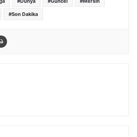
ğa
Dünya
Güncel
Mersin
Son Dakika
paylaş
Yazdır