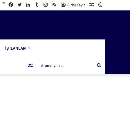
℃
Facebook
Twitter
LinkedIn
Tumblr
Instagram
RSS
Rastgele
Dış
4
Giriş/Kayıt
Makale
görünümü
değiştir
İŞ İLANLARI
Rastgele
Arama
Makale
yap
...