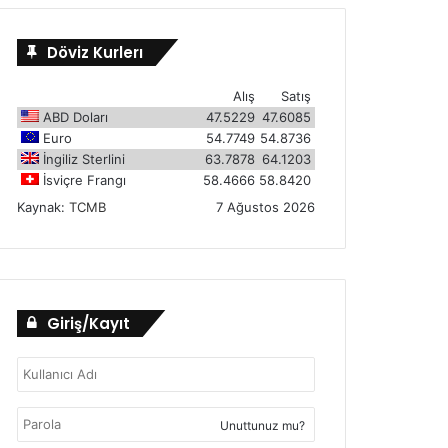
Döviz Kurlerı
Alış
Satış
ABD Doları
47.5229
47.6085
Euro
54.7749
54.8736
İngiliz Sterlini
63.7878
64.1203
İsviçre Frangı
58.4666
58.8420
Kaynak:
TCMB
7 Ağustos 2026
Giriş/Kayıt
Unuttunuz mu?