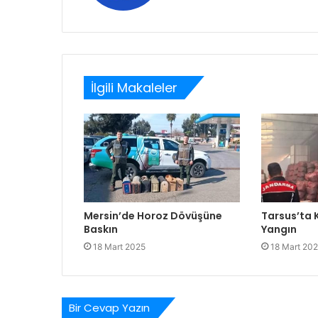
sitesi
İlgili Makaleler
Mersin’de Horoz Dövüşüne
Tarsus’ta
Baskın
Yangın
18 Mart 2025
18 Mart 20
Bir Cevap Yazın