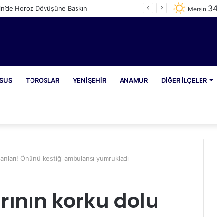
3
in’de Horoz Dövüşüne Baskın
Mersin
SUS
TOROSLAR
YENIŞEHIR
ANAMUR
DIĞER İLÇELER
u anları! Önünü kestiği ambulansı yumrukladı
rının korku dolu