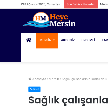
Mers
8 Ağustos 2026, Cumartesi
Son Dakika Haberleri
PORTAL
MERSIN
AKDENIZ
ERDEMLI
TAR
Anasayfa
/
Mersin
/
Sağlık çalışanlarının korku dol
Mersin
Sağlık çalışanla