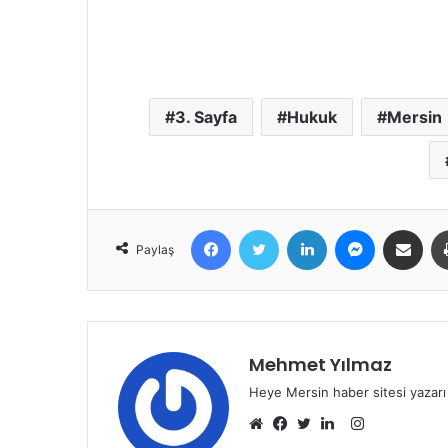
3. Sayfa
Hukuk
Mersin
Facebook
Twitter
LinkedIn
Messenger
E-Posta ile 
Paylaş
Mehmet Yılmaz
Heye Mersin haber sitesi yazarı
Instagram
Web
Facebook
Twitter
LinkedIn