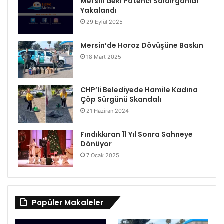
Mersin deki Patenci Saldırganlar
Yakalandı
29 Eylül 2025
Mersin’de Horoz Dövüşüne Baskın
18 Mart 2025
CHP’li Belediyede Hamile Kadına
Çöp Sürgünü Skandalı
21 Haziran 2024
Fındıkkıran 11 Yıl Sonra Sahneye
Dönüyor
7 Ocak 2025
Popüler Makaleler