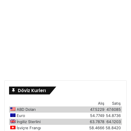
Döviz Kurlerı
Alış
Satış
ABD Doları
47.5229
47.6085
Euro
54.7749
54.8736
İngiliz Sterlini
63.7878
64.1203
İsviçre Frangı
58.4666
58.8420