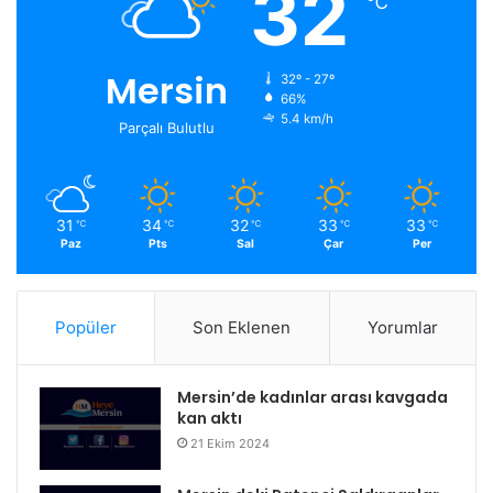
32
℃
Mersin
32º - 27º
66%
5.4 km/h
Parçalı Bulutlu
31
34
32
33
33
℃
℃
℃
℃
℃
Paz
Pts
Sal
Çar
Per
Popüler
Son Eklenen
Yorumlar
Mersin’de kadınlar arası kavgada
kan aktı
21 Ekim 2024