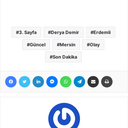
3. Sayfa
Derya Demir
Erdemli
Güncel
Mersin
Olay
Son Dakika
Facebook
Twitter
LinkedIn
Messenger
WhatsApp
Telegram
E-Posta ile paylaş
Yazdır