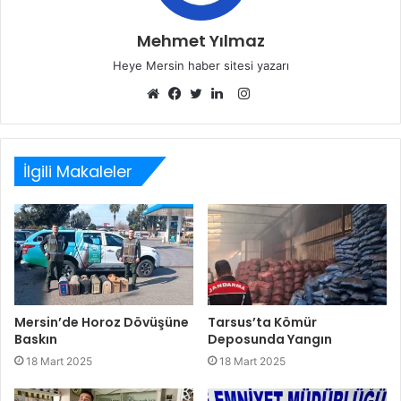
Mehmet Yılmaz
Heye Mersin haber sitesi yazarı
Instagram
Web
Facebook
Twitter
LinkedIn
sitesi
İlgili Makaleler
Mersin’de Horoz Dövüşüne
Tarsus’ta Kömür
Baskın
Deposunda Yangın
18 Mart 2025
18 Mart 2025