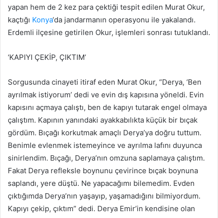
yapan hem de 2 kez para çektiği tespit edilen Murat Okur,
kaçtığı
Konya
‘da jandarmanın operasyonu ile yakalandı.
Erdemli ilçesine getirilen Okur, işlemleri sonrası tutuklandı.
‘KAPIYI ÇEKİP, ÇIKTIM’
Sorgusunda cinayeti itiraf eden Murat Okur, “Derya, ‘Ben
ayrılmak istiyorum’ dedi ve evin dış kapısına yöneldi. Evin
kapısını açmaya çalıştı, ben de kapıyı tutarak engel olmaya
çalıştım. Kapının yanındaki ayakkabılıkta küçük bir bıçak
gördüm. Bıçağı korkutmak amaçlı Derya’ya doğru tuttum.
Benimle evlenmek istemeyince ve ayrılma lafını duyunca
sinirlendim. Bıçağı, Derya’nın omzuna saplamaya çalıştım.
Fakat Derya refleksle boynunu çevirince bıçak boynuna
saplandı, yere düştü. Ne yapacağımı bilemedim. Evden
çıktığımda Derya’nın yaşayıp, yaşamadığını bilmiyordum.
Kapıyı çekip, çıktım” dedi. Derya Emir’in kendisine olan