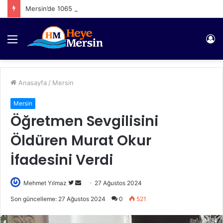
Mersin’de 1065 Şahıs Yakalandı
Menü
Gi
Anasayfa
/
Mersin
Mersin
Öğretmen Sevgilisini
Öldüren Murat Okur
İfadesini Verdi
Twitter'da
Bir
Mehmet Yılmaz
27 Ağustos 2024
takip
e-
Son güncelleme: 27 Ağustos 2024
0
521
edin
posta
göndermek