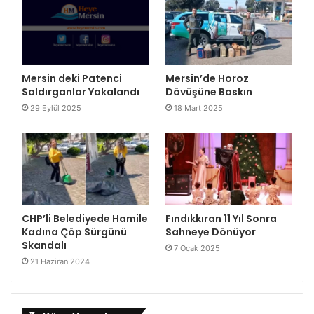
Mersin deki Patenci
Mersin’de Horoz
Saldırganlar Yakalandı
Dövüşüne Baskın
29 Eylül 2025
18 Mart 2025
CHP’li Belediyede Hamile
Fındıkkıran 11 Yıl Sonra
Kadına Çöp Sürgünü
Sahneye Dönüyor
Skandalı
7 Ocak 2025
21 Haziran 2024