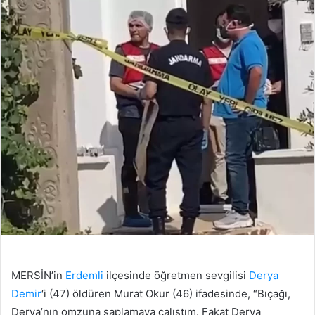
MERSİN’in
Erdemli
ilçesinde öğretmen sevgilisi
Derya
Demir
‘i (47) öldüren Murat Okur (46) ifadesinde, “Bıçağı,
Derya’nın omzuna saplamaya çalıştım. Fakat Derya