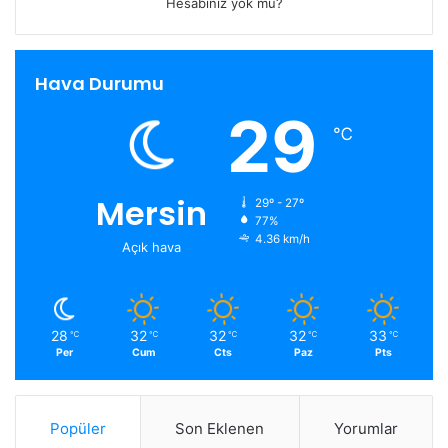
Hesabınız yok mu?
Hava Durumu
29
℃
Mersin
29º - 27º
77%
4.36 km/h
Açık hava
28
32
32
32
33
℃
℃
℃
℃
℃
Per
Cum
Cts
Paz
Pts
Popüler
Son Eklenen
Yorumlar