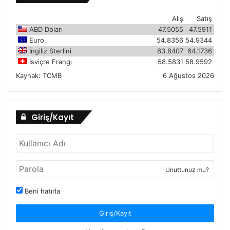
Alış
Satış
ABD Doları
47.5055
47.5911
Euro
54.8356
54.9344
İngiliz Sterlini
63.8407
64.1736
İsviçre Frangı
58.5831
58.9592
Kaynak:
TCMB
6 Ağustos 2026
Giriş/Kayıt
Unuttunuz mu?
Beni hatırla
Giriş/Kayıt