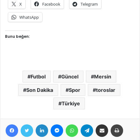
X
Facebook
Telegram
WhatsApp
Bunu beğen:
Futbol
Güncel
Mersin
Son Dakika
Spor
toroslar
Türkiye
Facebook
Twitter
LinkedIn
Messenger
WhatsApp
Telegram
E-Posta ile paylaş
Yazdır