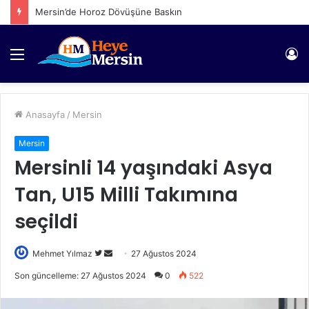
Mersin’de Horoz Dövüşüne Baskın
Menü
Gi
Anasayfa
/
Mersin
Mersin
Mersinli 14 yaşındaki Asya
Tan, U15 Milli Takımına
seçildi
Twitter'da
Bir
Mehmet Yılmaz
27 Ağustos 2024
takip
e-
Son güncelleme: 27 Ağustos 2024
0
522
edin
posta
göndermek