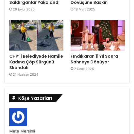
Saldırganlar Yakalandı
Dövüşüne Baskın
29 Eylül 2025
18 Mart 2025
CHP’li Belediyede Hamile
Fındıkkıran 11 Yıl Sonra
Kadına Çöp Sürgünü
Sahneye Dönüyor
Skandalı
7 Ocak 2025
21 Haziran 2024
Köşe Yazarları
Mete Mersinli