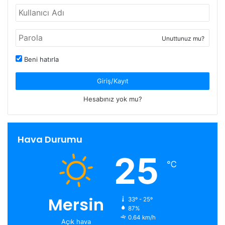
Unuttunuz mu?
Beni hatırla
Giriş/Kayıt
Hesabınız yok mu?
Hava Durumu
25
℃
Mersin
33º - 25º
87%
0.64 km/h
Açık hava