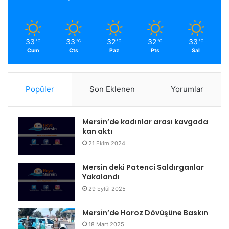
33
33
32
32
33
℃
℃
℃
℃
℃
Cum
Cts
Paz
Pts
Sal
Popüler
Son Eklenen
Yorumlar
Mersin’de kadınlar arası kavgada
kan aktı
21 Ekim 2024
Mersin deki Patenci Saldırganlar
Yakalandı
29 Eylül 2025
Mersin’de Horoz Dövüşüne Baskın
18 Mart 2025