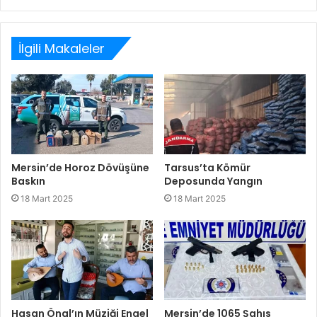
Web
Facebook
Twitter
LinkedIn
sitesi
İlgili Makaleler
Mersin’de Horoz Dövüşüne
Tarsus’ta Kömür
Baskın
Deposunda Yangın
18 Mart 2025
18 Mart 2025
Hasan Önal’ın Müziği Engel
Mersin’de 1065 Şahıs