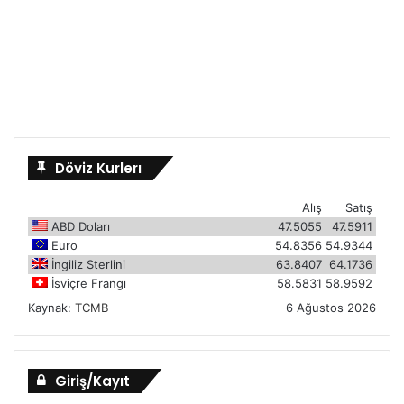
Döviz Kurlerı
Alış
Satış
ABD Doları
47.5055
47.5911
Euro
54.8356
54.9344
İngiliz Sterlini
63.8407
64.1736
İsviçre Frangı
58.5831
58.9592
Kaynak:
TCMB
6 Ağustos 2026
Giriş/Kayıt