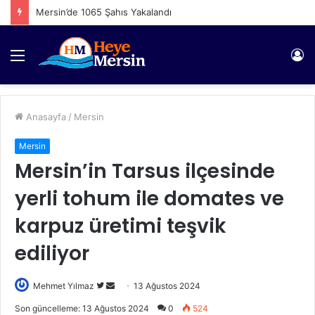
Mersin’de 1065 Şahıs Yakalandı
Menü
Gi
Anasayfa
/
Mersin
Mersin
Mersin’in Tarsus ilçesinde
yerli tohum ile domates ve
karpuz üretimi teşvik
ediliyor
Twitter'da
Bir
Mehmet Yılmaz
13 Ağustos 2024
takip
e-
Son güncelleme: 13 Ağustos 2024
0
524