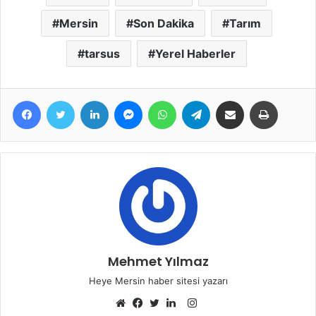
Mersin
Son Dakika
Tarım
tarsus
Yerel Haberler
Facebook
Twitter
LinkedIn
Messenger
WhatsApp
Telegram
E-Posta ile paylaş
Yazdır
Mehmet Yılmaz
Heye Mersin haber sitesi yazarı
Instagram