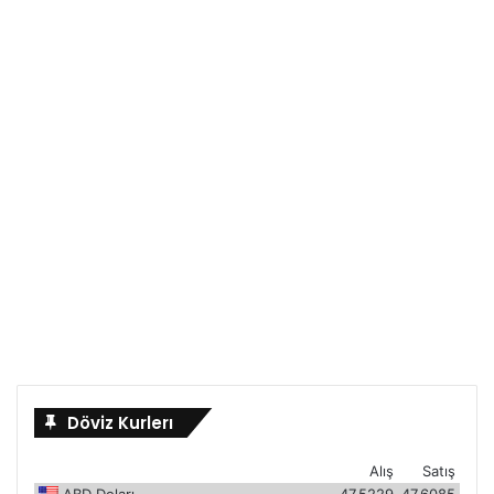
Döviz Kurlerı
Alış
Satış
ABD Doları
47.5229
47.6085