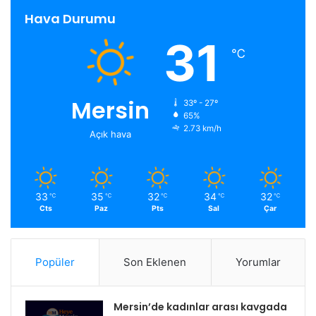
Hava Durumu
31
℃
Mersin
33º - 27º
65%
2.73 km/h
Açık hava
33
35
32
34
32
℃
℃
℃
℃
℃
Cts
Paz
Pts
Sal
Çar
Popüler
Son Eklenen
Yorumlar
Mersin’de kadınlar arası kavgada