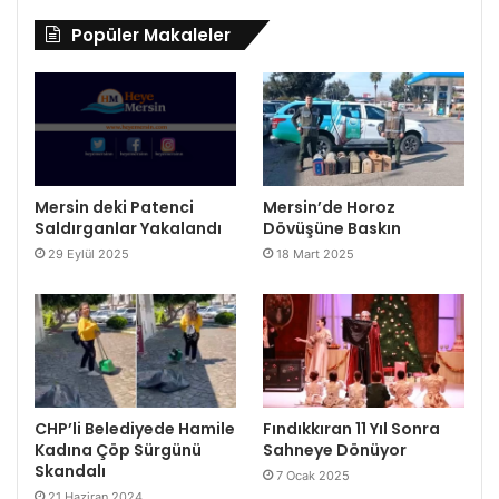
Popüler Makaleler
Mersin deki Patenci
Mersin’de Horoz
Saldırganlar Yakalandı
Dövüşüne Baskın
29 Eylül 2025
18 Mart 2025
CHP’li Belediyede Hamile
Fındıkkıran 11 Yıl Sonra
Kadına Çöp Sürgünü
Sahneye Dönüyor
Skandalı
7 Ocak 2025
21 Haziran 2024