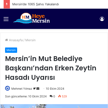
Mersin’de 1065 Şahıs Yakalandı
Menü
Gi
Anasayfa
/
Mersin
Mersin
Mersin’in Mut Belediye
Başkanı’ndan Erken Zeytin
Hasadı Uyarısı
Twitter'da
Bir
Mehmet Yılmaz
10 Ekim 2024
takip
e-
Son güncelleme: 10 Ekim 2024
0
529
edin
posta
göndermek