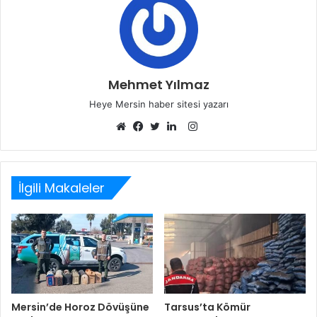
Mehmet Yılmaz
Heye Mersin haber sitesi yazarı
Instagram
Web
Facebook
Twitter
LinkedIn
sitesi
İlgili Makaleler
Mersin’de Horoz Dövüşüne
Tarsus’ta Kömür