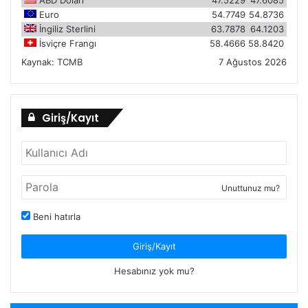
Euro
54.7749
54.8736
İngiliz Sterlini
63.7878
64.1203
İsviçre Frangı
58.4666
58.8420
Kaynak:
TCMB
7 Ağustos 2026
Giriş/Kayıt
Unuttunuz mu?
Beni hatırla
Giriş/Kayıt
Hesabınız yok mu?