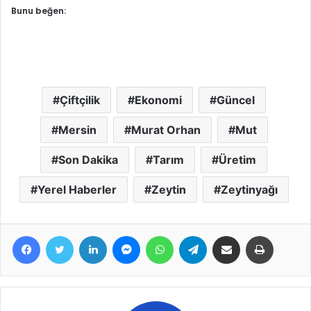
Bunu beğen:
Çiftçilik
Ekonomi
Güncel
Mersin
Murat Orhan
Mut
Son Dakika
Tarım
Üretim
Yerel Haberler
Zeytin
Zeytinyağı
Facebook
Twitter
LinkedIn
Messenger
WhatsApp
Telegram
E-Posta ile paylaş
Yazdır