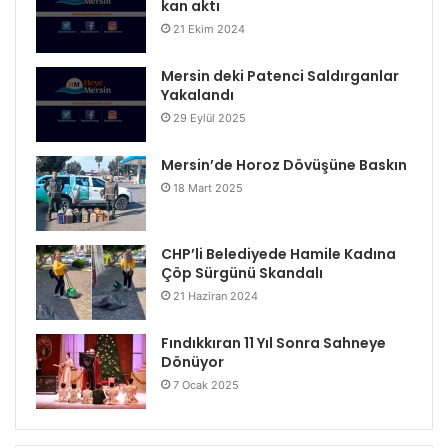
kan aktı
21 Ekim 2024
Mersin deki Patenci Saldırganlar
Yakalandı
29 Eylül 2025
Mersin’de Horoz Dövüşüne Baskın
18 Mart 2025
CHP’li Belediyede Hamile Kadına
Çöp Sürgünü Skandalı
21 Haziran 2024
Fındıkkıran 11 Yıl Sonra Sahneye
Dönüyor
7 Ocak 2025