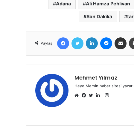
Adana
Ali Hamza Pehlivan
Son Dakika
ta
Facebook
Twitter
LinkedIn
Messenger
E-Posta ile 
Paylaş
Mehmet Yılmaz
Heye Mersin haber sitesi yazarı
Instagram
Web
Facebook
Twitter
LinkedIn
sitesi