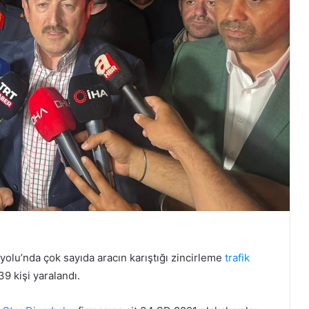
olu’nda çok sayıda aracın karıştığı zincirleme
trafik
39 kişi yaralandı.