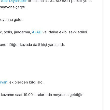
,
Star
Diyarbakır
firmasına ait 34 SD 8821 plakalı yolcu
kamyona çarptı.
eydana geldi.
k, polis, jandarma,
AFAD
ve itfaiye ekibi sevk edildi.
landı. Diğer kazada da 5 kişi yaralandı.
ivan
, ekiplerden bilgi aldı.
 kazanın saat 19.00 sıralarında meydana geldiğini