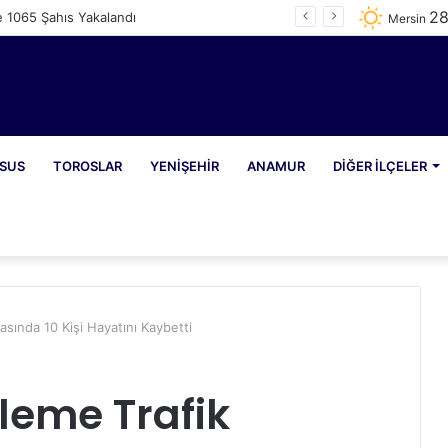
2
e 1065 Şahıs Yakalandı
Mersin
SUS
TOROSLAR
YENIŞEHIR
ANAMUR
DIĞER İLÇELER
asında 10 Kişi Hayatını Kaybetti
rleme Trafik