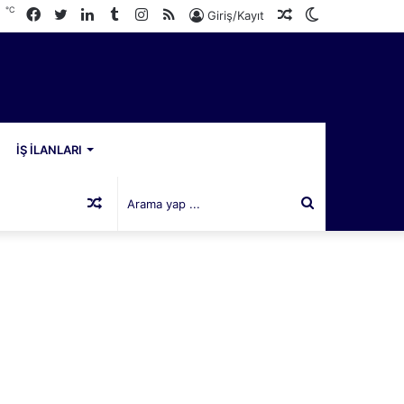
℃
Facebook
Twitter
LinkedIn
Tumblr
Instagram
RSS
Rastgele
Dış
8
Giriş/Kayıt
Makale
görünümü
değiştir
İŞ İLANLARI
Rastgele
Arama
Makale
yap
...