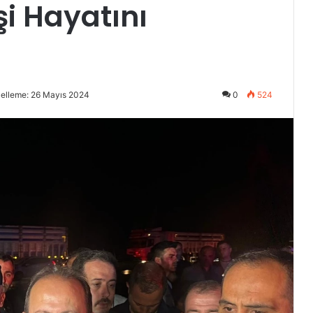
şi Hayatını
elleme: 26 Mayıs 2024
0
524