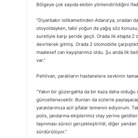
Bölgeye çok sayıda ekibin yönlendirildiğini if
“Diyarbakır istikametinden Adana’ya, oradan d
otoyoldayken, tabii yoğun da yağış söz konusu
suretiyle karşı şeride geçti. Orada ilk etapta 2
devrilerek gitmiş. Orada 2 otomobille çarpışt
maalesef can kayıplarımız oldu. Şu anda ilk bel
var.”
Pehlivan, yaralıların hastanelere sevkinin tamam
“Yakın bir güzergahta da bir kaza daha olduğu i
güncellenecektir. Bunları da sizlerle paylaşaca
yaralılarımıza acil şifalar temenni ediyorum. Tab
polis, jandarma ekiplerimiz olay yerine geldiler
taşınması süreci gerçekleştirildi, diğer yandan d
sürdürülüyor.”