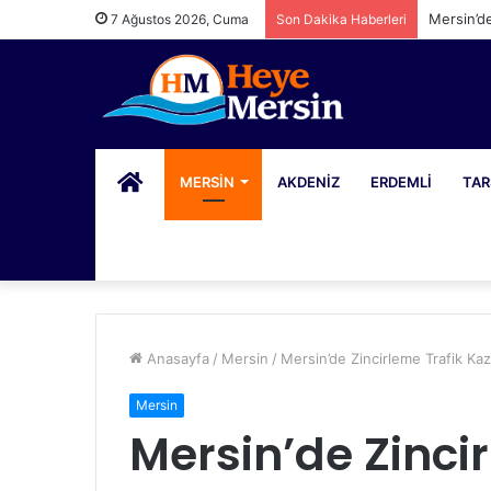
Mersin’d
7 Ağustos 2026, Cuma
Son Dakika Haberleri
PORTAL
MERSIN
AKDENIZ
ERDEMLI
TAR
Anasayfa
/
Mersin
/
Mersin’de Zincirleme Trafik Kaz
Mersin
Mersin’de Zinci