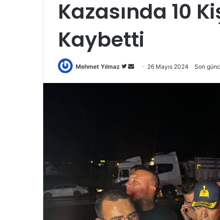
Kazasında 10 Ki
Kaybetti
Twitter'da
Bir
Mehmet Yılmaz
26 Mayıs 2024
Son günc
takip
e-
edin
posta
göndermek