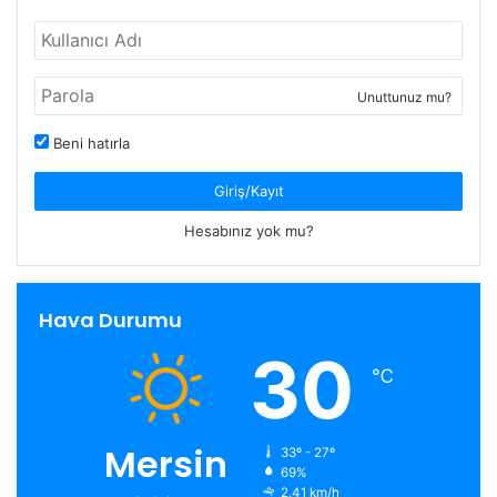
Unuttunuz mu?
Beni hatırla
Giriş/Kayıt
Hesabınız yok mu?
Hava Durumu
30
℃
Mersin
33º - 27º
69%
2.41 km/h