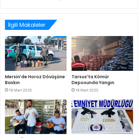
Web
Facebook
Twitter
LinkedIn
sitesi
İlgili Makaleler
Mersin’de Horoz Dövüşüne
Tarsus’ta Kömür
Baskın
Deposunda Yangın
18 Mart 2025
18 Mart 2025