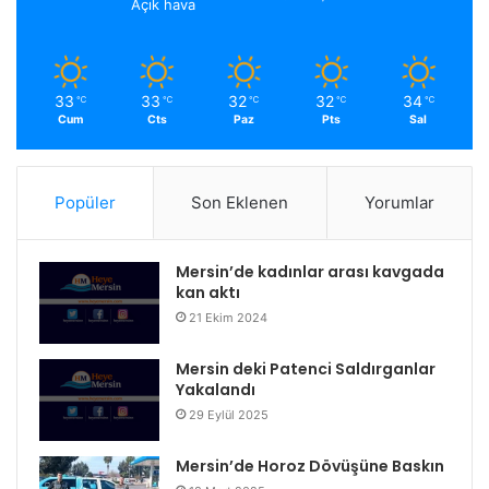
Açık hava
33
33
32
32
34
℃
℃
℃
℃
℃
Cum
Cts
Paz
Pts
Sal
Popüler
Son Eklenen
Yorumlar
Mersin’de kadınlar arası kavgada
kan aktı
21 Ekim 2024
Mersin deki Patenci Saldırganlar
Yakalandı
29 Eylül 2025
Mersin’de Horoz Dövüşüne Baskın