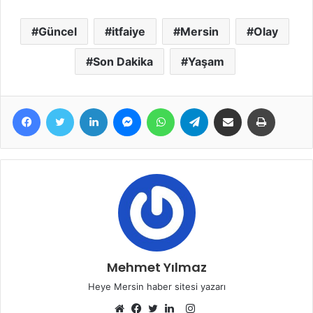
Güncel
itfaiye
Mersin
Olay
Son Dakika
Yaşam
Facebook
Twitter
LinkedIn
Messenger
WhatsApp
Telegram
E-Posta ile paylaş
Yazdır
Mehmet Yılmaz
Heye Mersin haber sitesi yazarı
Instagram