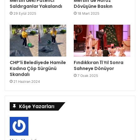
Mersin deki Patenci
Mersin’de Horoz
Saldırganlar Yakalandı
Dövüşüne Baskın
29 Eylül 2025
18 Mart 2025
CHP’li Belediyede Hamile
Fındıkkıran 11 Yıl Sonra
Kadına Çöp Sürgünü
Sahneye Dönüyor
Skandalı
7 Ocak 2025
21 Haziran 2024
Köşe Yazarları