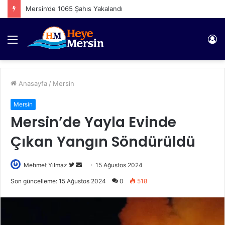
Mersin’de 1065 Şahıs Yakalandı
Menü
Gi
Anasayfa
/
Mersin
Mersin
Mersin’de Yayla Evinde
Çıkan Yangın Söndürüldü
Twitter'da
Bir
Mehmet Yılmaz
15 Ağustos 2024
takip
e-
Son güncelleme: 15 Ağustos 2024
0
518
edin
posta
göndermek