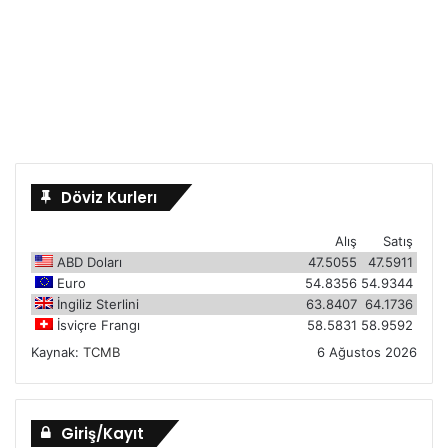
Döviz Kurlerı
Alış
Satış
ABD Doları
47.5055
47.5911
Euro
54.8356
54.9344
İngiliz Sterlini
63.8407
64.1736
İsviçre Frangı
58.5831
58.9592
Kaynak:
TCMB
6 Ağustos 2026
Giriş/Kayıt