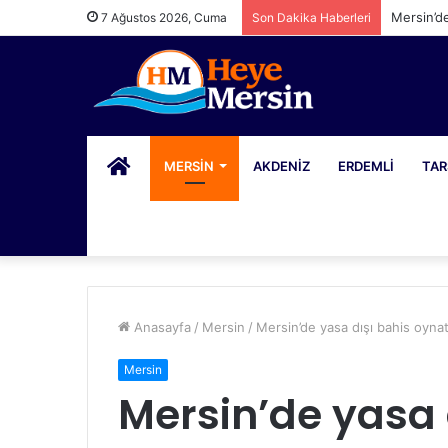
Mersin’d
7 Ağustos 2026, Cuma
Son Dakika Haberleri
PORTAL
MERSIN
AKDENIZ
ERDEMLI
TAR
Anasayfa
/
Mersin
/
Mersin’de yasa dışı bahis oynat
Mersin
Mersin’de yasa 