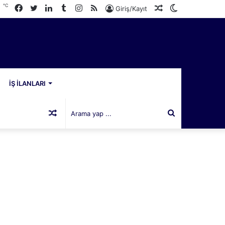
℃
Facebook
Twitter
LinkedIn
Tumblr
Instagram
RSS
Rastgele
Dış
3
Giriş/Kayıt
Makale
görünümü
değiştir
İŞ İLANLARI
Rastgele
Arama
Makale
yap
...