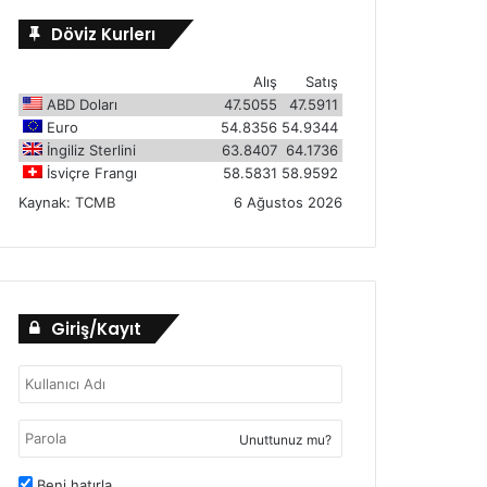
Döviz Kurlerı
Alış
Satış
ABD Doları
47.5055
47.5911
Euro
54.8356
54.9344
İngiliz Sterlini
63.8407
64.1736
İsviçre Frangı
58.5831
58.9592
Kaynak:
TCMB
6 Ağustos 2026
Giriş/Kayıt
Unuttunuz mu?
Beni hatırla