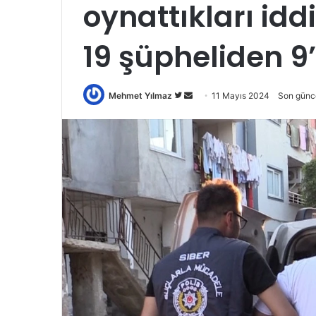
oynattıkları id
19 şüpheliden 9
Twitter'da
Bir
Mehmet Yılmaz
11 Mayıs 2024
Son günc
takip
e-
edin
posta
göndermek