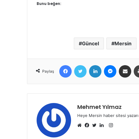
Bunu beğen:
Güncel
Mersin
Facebook
Twitter
LinkedIn
Messenger
E-Posta ile 
Paylaş
Mehmet Yılmaz
Heye Mersin haber sitesi yazarı
Instagram
Web
Facebook
Twitter
LinkedIn