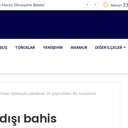
3
e Horoz Dövüşüne Baskın
Mersin
SUS
TOROSLAR
YENIŞEHIR
ANAMUR
DIĞER İLÇELER
tıkları iddiasıyla yakalanan 19 şüpheliden 9’u tutuklandı
dışı bahis