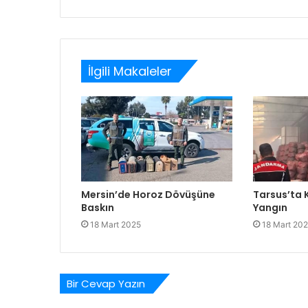
sitesi
İlgili Makaleler
Mersin’de Horoz Dövüşüne
Tarsus’ta
Baskın
Yangın
18 Mart 2025
18 Mart 20
Bir Cevap Yazın