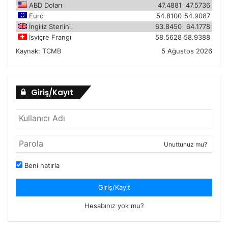
ABD Doları
47.4881
47.5736
Euro
54.8100
54.9087
İngiliz Sterlini
63.8450
64.1778
İsviçre Frangı
58.5628
58.9388
Kaynak:
TCMB
5 Ağustos 2026
Giriş/Kayıt
Unuttunuz mu?
Beni hatırla
Giriş/Kayıt
Hesabınız yok mu?