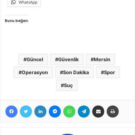
WhatsApp
Bunu beğen:
Güncel
Güvenlik
Mersin
Operasyon
Son Dakika
Spor
Suç
Facebook
Twitter
LinkedIn
Messenger
WhatsApp
Telegram
E-Posta ile paylaş
Yazdır