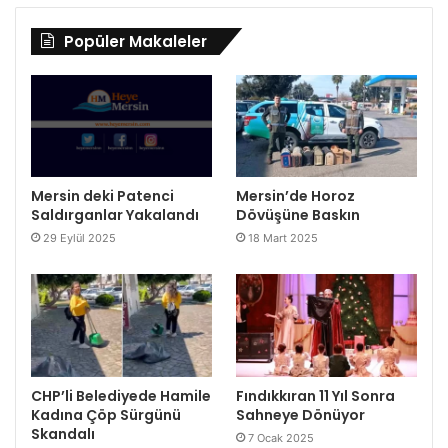
Popüler Makaleler
Mersin deki Patenci
Mersin’de Horoz
Saldırganlar Yakalandı
Dövüşüne Baskın
29 Eylül 2025
18 Mart 2025
CHP’li Belediyede Hamile
Fındıkkıran 11 Yıl Sonra
Kadına Çöp Sürgünü
Sahneye Dönüyor
Skandalı
7 Ocak 2025