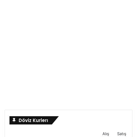
Döviz Kurlerı
Alış
Satış