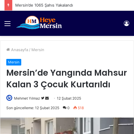
Mersin’de 1065 Şahıs Yakalandı
Menü
Gi
Anasayfa
/
Mersin
Mersin
Mersin’de Yangında Mahsur
Kalan 3 Çocuk Kurtarıldı
Twitter'da
Bir
Mehmet Yılmaz
12 Şubat 2025
takip
e-
Son güncelleme: 12 Şubat 2025
0
518
edin
posta
göndermek