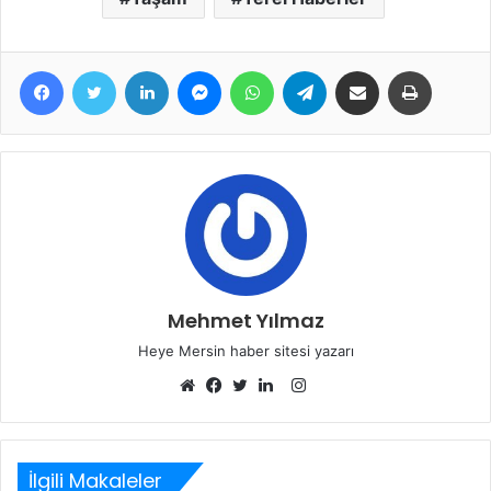
Facebook
Twitter
LinkedIn
Messenger
WhatsApp
Telegram
E-Posta ile paylaş
Yazdır
Mehmet Yılmaz
Heye Mersin haber sitesi yazarı
Instagram
Web
Facebook
Twitter
LinkedIn
sitesi
İlgili Makaleler