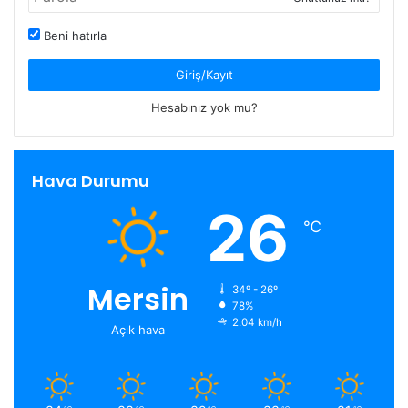
Beni hatırla
Giriş/Kayıt
Hesabınız yok mu?
Hava Durumu
26
℃
Mersin
34º - 26º
78%
2.04 km/h
Açık hava