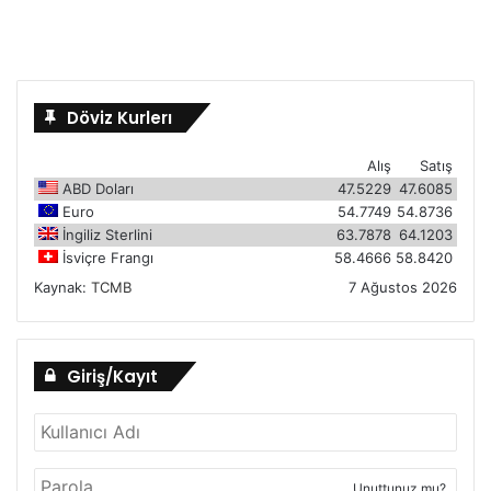
Döviz Kurlerı
Alış
Satış
ABD Doları
47.5229
47.6085
Euro
54.7749
54.8736
İngiliz Sterlini
63.7878
64.1203
İsviçre Frangı
58.4666
58.8420
Kaynak:
TCMB
7 Ağustos 2026
Giriş/Kayıt
Unuttunuz mu?