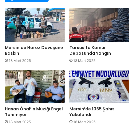
Mersin’de Horoz Dövüşüne
Tarsus’ta Kömür
Baskın
Deposunda Yangın
18 Mart 2025
18 Mart 2025
Hasan Önal’ın Müziği Engel
Mersin’de 1065 Şahıs
Tanımıyor
Yakalandı
18 Mart 2025
18 Mart 2025