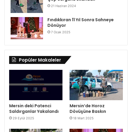
21 Haziran 2024
Fındıkkıran 11 Yıl Sonra Sahneye
Dönüyor
7 Ocak 2025
Popüler Makaleler
Mersin deki Patenci
Mersin’de Horoz
Saldırganlar Yakalandı
Dövüşüne Baskın
29 Eylül 2025
18 Mart 2025