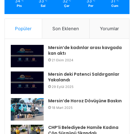
34
33
32
33
31
℃
℃
℃
℃
℃
Pts
Sal
Çar
Per
Cum
Popüler
Son Eklenen
Yorumlar
Mersin’de kadınlar arası kavgada
kan aktı
21 Ekim 2024
Mersin deki Patenci Saldırganlar
Yakalandı
29 Eylül 2025
Mersin’de Horoz Dövüşüne Baskın
18 Mart 2025
CHP’li Belediyede Hamile Kadına
Çöp Sürgünü Skandalı