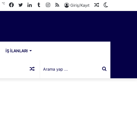
℃
Facebook
Twitter
LinkedIn
Tumblr
Instagram
RSS
Rastgele
Dış
6
Giriş/Kayıt
Makale
görünümü
değiştir
İŞ İLANLARI
Rastgele
Arama
Makale
yap
...