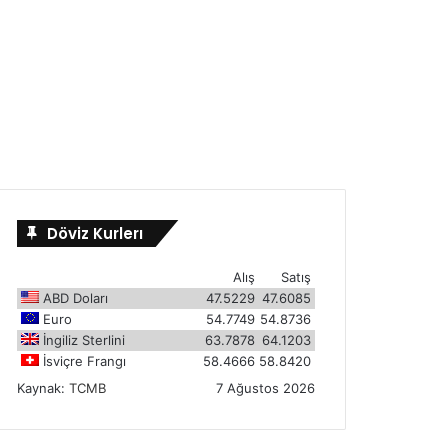
Döviz Kurlerı
Alış
Satış
ABD Doları
47.5229
47.6085
Euro
54.7749
54.8736
İngiliz Sterlini
63.7878
64.1203
İsviçre Frangı
58.4666
58.8420
Kaynak:
TCMB
7 Ağustos 2026