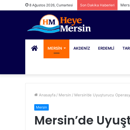
Mers
8 Ağustos 2026, Cumartesi
Son Dakika Haberleri
PORTAL
MERSIN
AKDENIZ
ERDEMLI
TAR
Anasayfa
/
Mersin
/
Mersin’de Uyuşturucu Operasy
Mersin
Mersin’de Uyuş