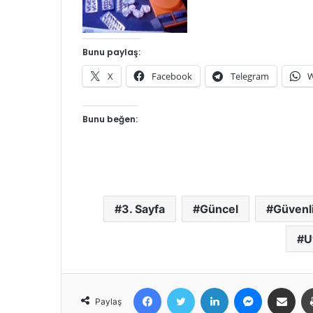
Bunu paylaş:
X
Facebook
Telegram
W
Bunu beğen:
3. Sayfa
Güncel
Güvenl
U
Facebook
Twitter
LinkedIn
Messenger
E-Posta ile 
Paylaş