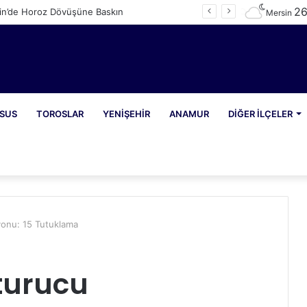
2
in’de Horoz Dövüşüne Baskın
Mersin
SUS
TOROSLAR
YENIŞEHIR
ANAMUR
DIĞER İLÇELER
onu: 15 Tutuklama
turucu