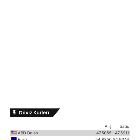
Döviz Kurlerı
Alış
Satış
ABD Doları
47.5055
47.5911
Euro
54.8356
54.9344