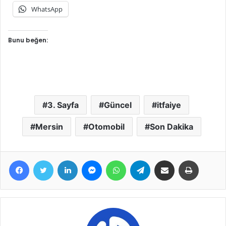
WhatsApp
Bunu beğen:
3. Sayfa
Güncel
itfaiye
Mersin
Otomobil
Son Dakika
Facebook
Twitter
LinkedIn
Messenger
WhatsApp
Telegram
E-Posta ile paylaş
Yazdır