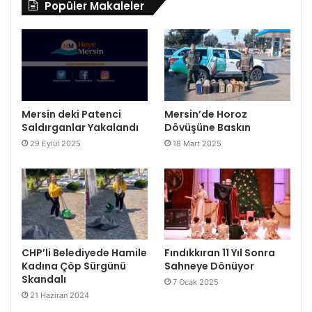
Popüler Makaleler
Mersin deki Patenci
Mersin’de Horoz
Saldırganlar Yakalandı
Dövüşüne Baskın
29 Eylül 2025
18 Mart 2025
CHP’li Belediyede Hamile
Fındıkkıran 11 Yıl Sonra
Kadına Çöp Sürgünü
Sahneye Dönüyor
Skandalı
7 Ocak 2025
21 Haziran 2024