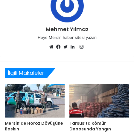
Mehmet Yılmaz
Heye Mersin haber sitesi yazarı
Instagram
Web
Facebook
Twitter
LinkedIn
sitesi
İlgili Makaleler
Mersin’de Horoz Dövüşüne
Tarsus’ta Kömür
Baskın
Deposunda Yangın