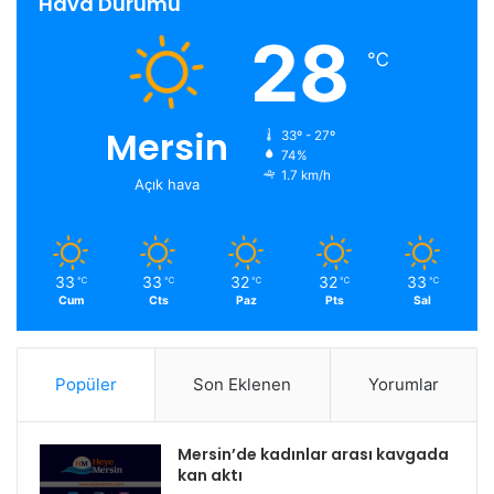
Hava Durumu
28
℃
Mersin
33º - 27º
74%
1.7 km/h
Açık hava
33
33
32
32
33
℃
℃
℃
℃
℃
Cum
Cts
Paz
Pts
Sal
Popüler
Son Eklenen
Yorumlar
Mersin’de kadınlar arası kavgada
kan aktı