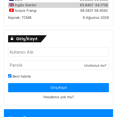
İngiliz Sterlini
63.8407
64.1736
İsviçre Frangı
58.5831
58.9592
Kaynak:
TCMB
6 Ağustos 2026
Giriş/Kayıt
Unuttunuz mu?
Beni hatırla
Giriş/Kayıt
Hesabınız yok mu?