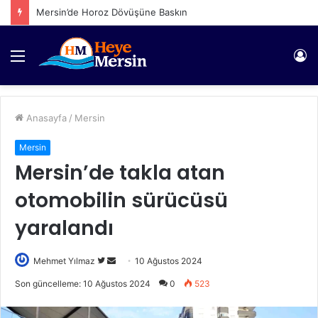
Mersin’de Horoz Dövüşüne Baskın
Menü
Gi
Anasayfa
/
Mersin
Mersin
Mersin’de takla atan
otomobilin sürücüsü
yaralandı
Twitter'da
Bir
Mehmet Yılmaz
10 Ağustos 2024
takip
e-
Son güncelleme: 10 Ağustos 2024
0
523
edin
posta
göndermek