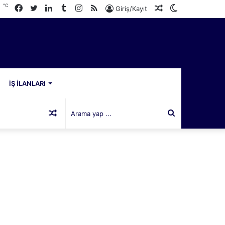
℃
Facebook
Twitter
LinkedIn
Tumblr
Instagram
RSS
Rastgele
Dış
6
Giriş/Kayıt
Makale
görünümü
değiştir
İŞ İLANLARI
Rastgele
Arama
Makale
yap
...