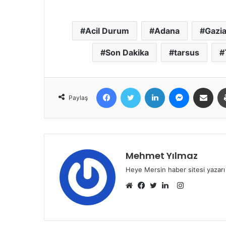
Acil Durum
Adana
Gazi
Son Dakika
tarsus
Facebook
Twitter
LinkedIn
Messenger
E-Posta ile 
Paylaş
Mehmet Yılmaz
Heye Mersin haber sitesi yazarı
Instagram
Web
Facebook
Twitter
LinkedIn
sitesi