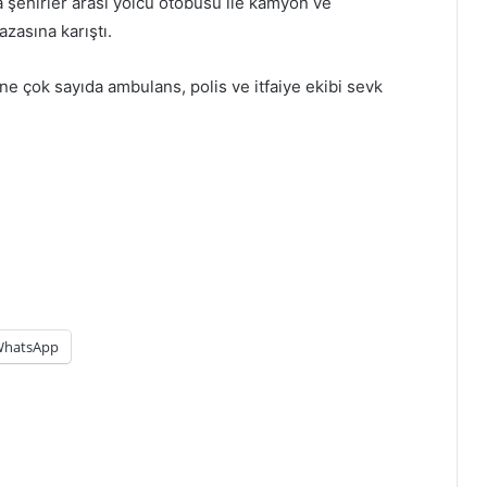
 şehirler arası yolcu otobüsü ile kamyon ve
azasına karıştı.
ine çok sayıda ambulans, polis ve itfaiye ekibi sevk
hatsApp