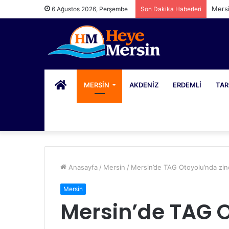
Mersi
6 Ağustos 2026, Perşembe
Son Dakika Haberleri
PORTAL
MERSIN
AKDENIZ
ERDEMLI
TAR
Anasayfa
/
Mersin
/
Mersin’de TAG Otoyolu’nda zinci
Mersin
Mersin’de TAG 