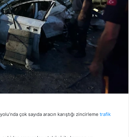
olu’nda çok sayıda aracın karıştığı zincirleme
trafik