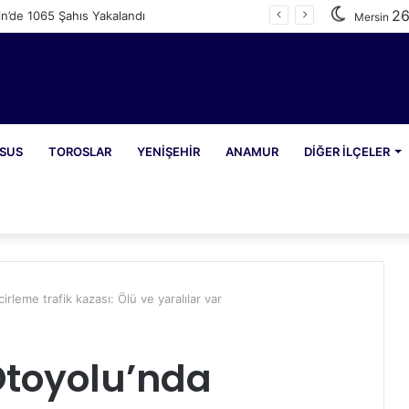
2
n’de 1065 Şahıs Yakalandı
Mersin
SUS
TOROSLAR
YENIŞEHIR
ANAMUR
DIĞER İLÇELER
rleme trafik kazası: Ölü ve yaralılar var
Otoyolu’nda