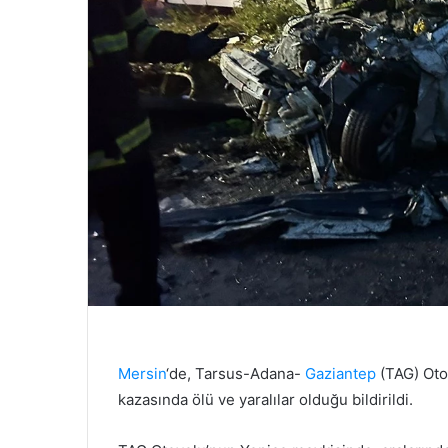
Mersin
‘de, Tarsus-Adana-
Gaziantep
(TAG) Otoy
kazasında ölü ve yaralılar olduğu bildirildi.