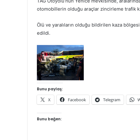
TAG Otoyolu’nun Yenice mevkisinde, aralarında
otomobillerin olduğu araçlar zincirleme trafik k
Ölü ve yaralıların olduğu bildirilen kaza bölges
edildi.
Bunu paylaş:
X
Facebook
Telegram
W
Bunu beğen: