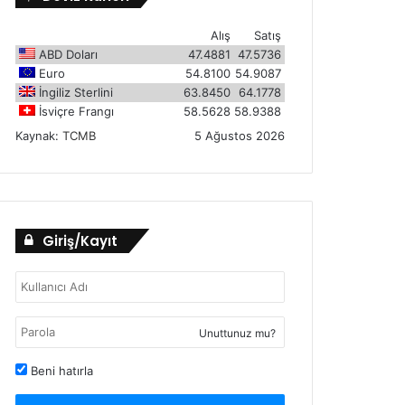
Alış
Satış
ABD Doları
47.4881
47.5736
Euro
54.8100
54.9087
İngiliz Sterlini
63.8450
64.1778
İsviçre Frangı
58.5628
58.9388
Kaynak:
TCMB
5 Ağustos 2026
Giriş/Kayıt
Unuttunuz mu?
Beni hatırla