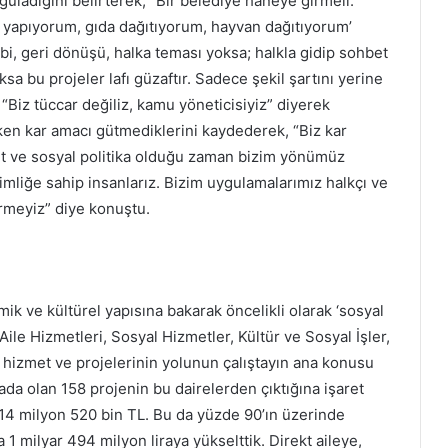
guladığını belirterek, “Bir belediye haneye girmeli.
ka yapıyorum, gıda dağıtıyorum, hayvan dağıtıyorum’
bi, geri dönüşü, halka teması yoksa; halkla gidip sohbet
a bu projeler lafı güzaftır. Sadece şekil şartını yerine
“Biz tüccar değiliz, kamu yöneticisiyiz” diyerek
en kar amacı gütmediklerini kaydederek, “Biz kar
t ve sosyal politika olduğu zaman bizim yönümüz
kimliğe sahip insanlarız. Bizim uygulamalarımız halkçı ve
ermeyiz” diye konuştu.
k ve kültürel yapısına bakarak öncelikli olarak ‘sosyal
 Aile Hizmetleri, Sosyal Hizmetler, Kültür ve Sosyal İşler,
n, hizmet ve projelerinin yolunun çalıştayın ana konusu
ada olan 158 projenin bu dairelerden çıktığına işaret
914 milyon 520 bin TL. Bu da yüzde 90’ın üzerinde
 1 milyar 494 milyon liraya yükselttik. Direkt aileye,