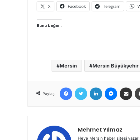
X
Facebook
Telegram
W
Bunu beğen:
Mersin
Mersin Büyükşehir 
Facebook
Twitter
LinkedIn
Messenger
E-Posta ile 
Paylaş
Mehmet Yılmaz
Heye Mersin haber sitesi yazarı