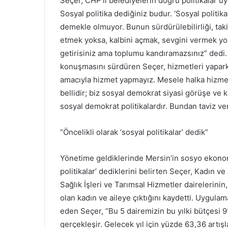
Seçer, CHP’li belediyelerin doğru politikalar uy
Sosyal politika dediğiniz budur. ‘Sosyal politi
demekle olmuyor. Bunun sürdürülebilirliği, taki
etmek yoksa, kalbini açmak, sevgini vermek yoks
getirisiniz ama toplumu kandıramazsınız” dedi. 
konuşmasını sürdüren Seçer, hizmetleri yapark
amacıyla hizmet yapmayız. Mesele halka hizme
bellidir; biz sosyal demokrat siyasi görüşe ve 
sosyal demokrat politikalardır. Bundan taviz v
“Öncelikli olarak ‘sosyal politikalar’ dedik”
Yönetime geldiklerinde Mersin’in sosyo ekonomi
politikalar’ dediklerini belirten Seçer, Kadın ve
Sağlık İşleri ve Tarımsal Hizmetler dairelerini
olan kadın ve aileye çıktığını kaydetti. Uygulam
eden Seçer, “Bu 5 dairemizin bu yılki bütçesi 
gerçekleşir. Gelecek yıl için yüzde 63,36 artışla