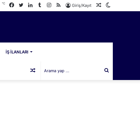
℃
Facebook
Twitter
LinkedIn
Tumblr
Instagram
RSS
Rastgele
Dış
3
Giriş/Kayıt
Makale
görünümü
değiştir
İŞ İLANLARI
Rastgele
Arama
Makale
yap
...