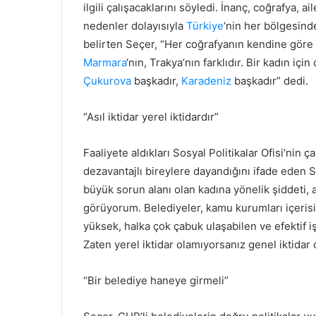
ilgili çalışacaklarını söyledi. İnanç, coğrafya, a
nedenler dolayısıyla
Türkiye
‘nin her bölgesinde
belirten Seçer, “Her coğrafyanın kendine göre s
Marmara
‘nın, Trakya’nın farklıdır. Bir kadın içi
Çukurova
başkadır,
Karadeniz
başkadır” dedi.
“Asıl iktidar yerel iktidardır”
Faaliyete aldıkları Sosyal Politikalar Ofisi’nin 
dezavantajlı bireylere dayandığını ifade eden S
büyük sorun alanı olan kadına yönelik şiddeti, a
görüyorum. Belediyeler, kamu kurumları içerisi
yüksek, halka çok çabuk ulaşabilen ve efektif işl
Zaten yerel iktidar olamıyorsanız genel iktidar
“Bir belediye haneye girmeli”