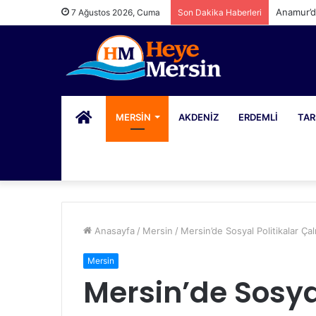
Anamur’d
7 Ağustos 2026, Cuma
Son Dakika Haberleri
PORTAL
MERSIN
AKDENIZ
ERDEMLI
TAR
Anasayfa
/
Mersin
/
Mersin’de Sosyal Politikalar Ça
Mersin
Mersin’de Sosyal