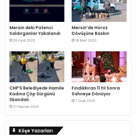
Mersin deki Patenci
Mersin’de Horoz
Saldırganlar Yakalandı
Dövüşüne Baskın
29 Eylül 2025
18 Mart 2025
CHP’li Belediyede Hamile
Fındıkkıran 11 Yıl Sonra
Kadına Çöp Sürgünü
Sahneye Dönüyor
Skandalı
7 Ocak 2025
21 Haziran 2024
Köşe Yazarları