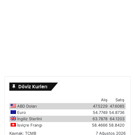
Döviz Kurlerı
Alış
Satış
ABD Doları
47.5229
47.6085
Euro
54.7749
54.8736
İngiliz Sterlini
63.7878
64.1203
İsviçre Frangı
58.4666
58.8420
Kaynak:
TCMB
7 Ağustos 2026