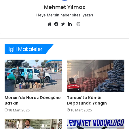
Mehmet Yılmaz
Heye Mersin haber sitesi yazarı
Instagram
Web
Facebook
Twitter
LinkedIn
sitesi
İlgili Makaleler
Mersin’de Horoz Dövüşüne
Tarsus’ta Kömür
Baskın
Deposunda Yangın
18 Mart 2025
18 Mart 2025