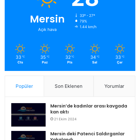
Mersin
33º - 27º
79%
1.44 km/h
Açık hava
33
35
32
34
33
℃
℃
℃
℃
℃
Cts
Paz
Pts
Sal
Çar
Popüler
Son Eklenen
Yorumlar
Mersin’de kadınlar arası kavgada
kan aktı
21 Ekim 2024
Mersin deki Patenci Saldırganlar
Yakalandı