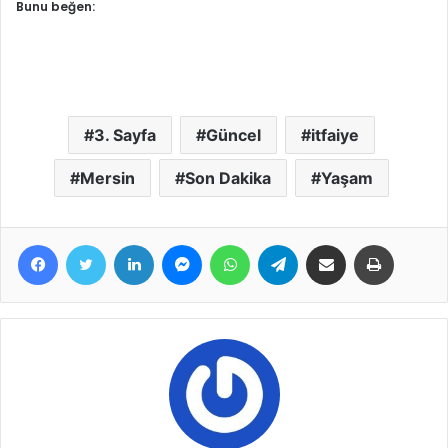
Bunu beğen:
3. Sayfa
Güncel
itfaiye
Mersin
Son Dakika
Yaşam
Facebook
Twitter
LinkedIn
Messenger
WhatsApp
Telegram
E-Posta ile paylaş
Yazdır