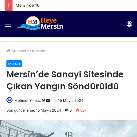
Mersin’de 1065 Şahıs Yakalandı
Menü
Gi
Anasayfa
/
Mersin
Mersin
Mersin’de Sanayi Sitesinde
Çıkan Yangın Söndürüldü
Twitter'da
Bir
Mehmet Yılmaz
15 Mayıs 2024
takip
e-
Son güncelleme: 15 Mayıs 2024
0
527
edin
posta
göndermek