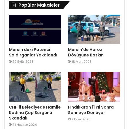
Popüler Makaleler
Mersin deki Patenci
Mersin’de Horoz
Saldırganlar Yakalandı
Dövüşüne Baskın
29 Eylül 2025
18 Mart 2025
CHP’li Belediyede Hamile
Fındıkkıran 11 Yıl Sonra
Kadına Çöp Sürgünü
Sahneye Dönüyor
Skandalı
7 Ocak 2025
21 Haziran 2024