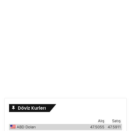
Döviz Kurlerı
Alış
Satış
ABD Doları
47.5055
47.5911