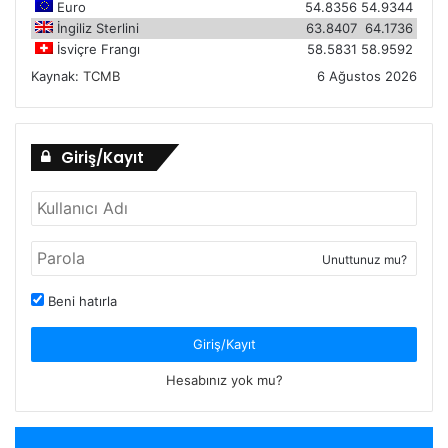
Euro
54.8356
54.9344
İngiliz Sterlini
63.8407
64.1736
İsviçre Frangı
58.5831
58.9592
Kaynak:
TCMB
6 Ağustos 2026
Giriş/Kayıt
Unuttunuz mu?
Beni hatırla
Giriş/Kayıt
Hesabınız yok mu?