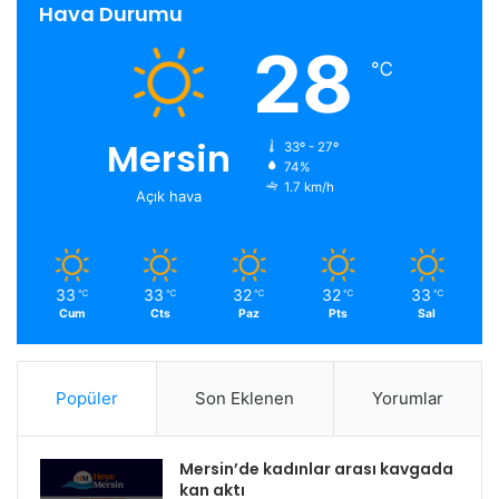
Hava Durumu
28
℃
Mersin
33º - 27º
74%
1.7 km/h
Açık hava
33
33
32
32
33
℃
℃
℃
℃
℃
Cum
Cts
Paz
Pts
Sal
Popüler
Son Eklenen
Yorumlar
Mersin’de kadınlar arası kavgada
kan aktı