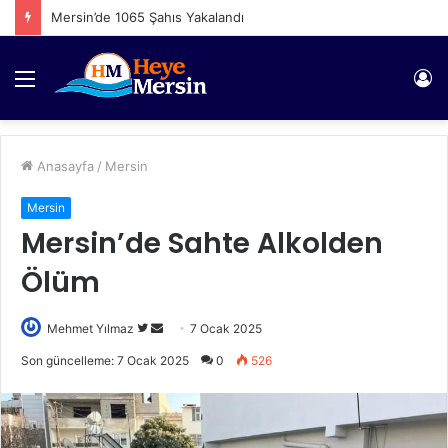
Mersin’de 1065 Şahıs Yakalandı
Menü
Gi
Anasayfa
/
Mersin
Mersin
Mersin’de Sahte Alkolden
Ölüm
Twitter'da
Bir
Mehmet Yılmaz
7 Ocak 2025
takip
e-
Son güncelleme: 7 Ocak 2025
0
526
edin
posta
göndermek