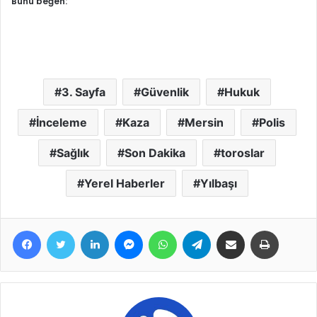
Bunu beğen:
3. Sayfa
Güvenlik
Hukuk
İnceleme
Kaza
Mersin
Polis
Sağlık
Son Dakika
toroslar
Yerel Haberler
Yılbaşı
Facebook
Twitter
LinkedIn
Messenger
WhatsApp
Telegram
E-Posta ile paylaş
Yazdır