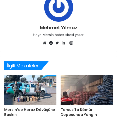
Mehmet Yılmaz
Heye Mersin haber sitesi yazarı
Instagram
Web
Facebook
Twitter
LinkedIn
sitesi
İlgili Makaleler
Mersin’de Horoz Dövüşüne
Tarsus’ta Kömür
Baskın
Deposunda Yangın