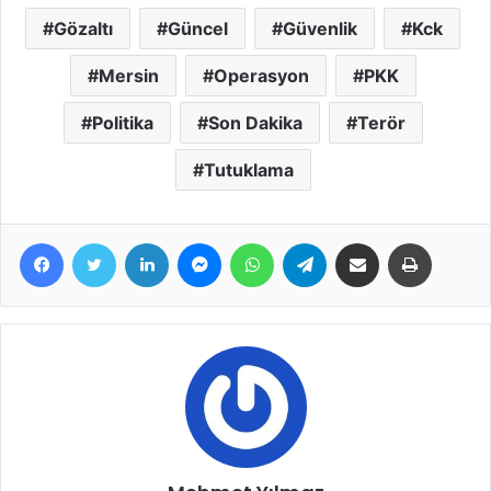
Gözaltı
Güncel
Güvenlik
Kck
Mersin
Operasyon
PKK
Politika
Son Dakika
Terör
Tutuklama
Facebook
Twitter
LinkedIn
Messenger
WhatsApp
Telegram
E-Posta ile paylaş
Yazdır