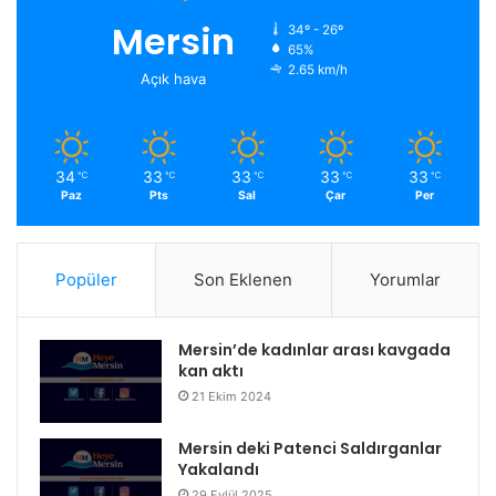
Mersin
34º - 26º
65%
2.65 km/h
Açık hava
34
33
33
33
33
℃
℃
℃
℃
℃
Paz
Pts
Sal
Çar
Per
Popüler
Son Eklenen
Yorumlar
Mersin’de kadınlar arası kavgada
kan aktı
21 Ekim 2024
Mersin deki Patenci Saldırganlar
Yakalandı
29 Eylül 2025