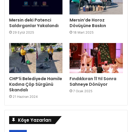
Mersin deki Patenci
Mersin’de Horoz
Saldırganlar Yakalandı
Dövüşüne Baskın
29 Eylül 2025
18 Mart 2025
CHP’li Belediyede Hamile
Fındıkkıran 11 Yıl Sonra
Kadına Çöp Sürgünü
Sahneye Dönüyor
Skandalı
7 Ocak 2025
21 Haziran 2024
Köşe Yazarları