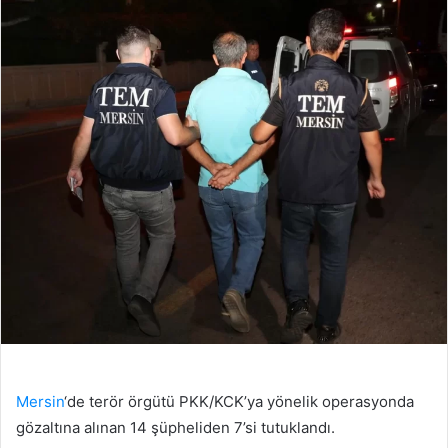
Mersin
‘de terör örgütü PKK/KCK’ya yönelik operasyonda
gözaltına alınan 14 şüpheliden 7’si tutuklandı.