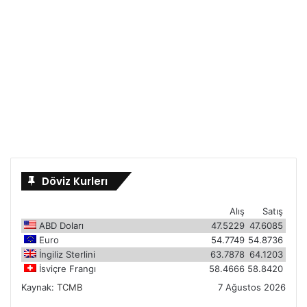
Döviz Kurlerı
Alış
Satış
ABD Doları
47.5229
47.6085
Euro
54.7749
54.8736
İngiliz Sterlini
63.7878
64.1203
İsviçre Frangı
58.4666
58.8420
Kaynak:
TCMB
7 Ağustos 2026