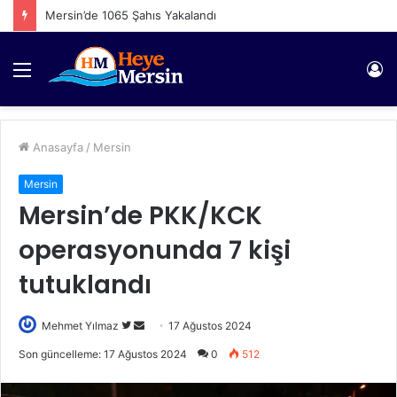
Mersin’de 1065 Şahıs Yakalandı
Menü
Gi
Anasayfa
/
Mersin
Mersin
Mersin’de PKK/KCK
operasyonunda 7 kişi
tutuklandı
Twitter'da
Bir
Mehmet Yılmaz
17 Ağustos 2024
takip
e-
Son güncelleme: 17 Ağustos 2024
0
512
edin
posta
göndermek