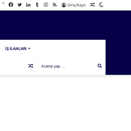
℃
Facebook
Twitter
LinkedIn
Tumblr
Instagram
RSS
Rastgele
Dış
8
Giriş/Kayıt
Makale
görünümü
değiştir
İŞ İLANLARI
Rastgele
Arama
Makale
yap
...