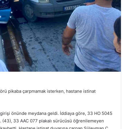
förü pikaba çarpmamak isterken, hastane istinat
girişi önünde meydana geldi. İddiaya göre, 33 HO 5045
. (43), 33 AAC 077 plakalı sürücüsü öğrenilemeyen
kaybetti. Hastane istinat duvarına çarpan Süleyman C.,