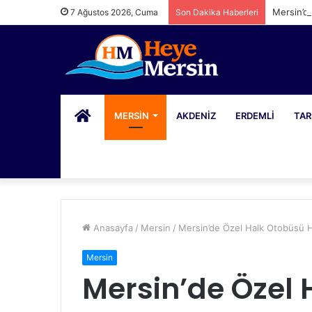
Mersin’d
7 Ağustos 2026, Cuma
Son Dakika Haberleri
PORTAL
MERSIN
AKDENIZ
ERDEMLI
TAR
Anasayfa
/
Mersin
/
Mersin’de Özel Halk Otobüsü H
Mersin
Mersin’de Özel