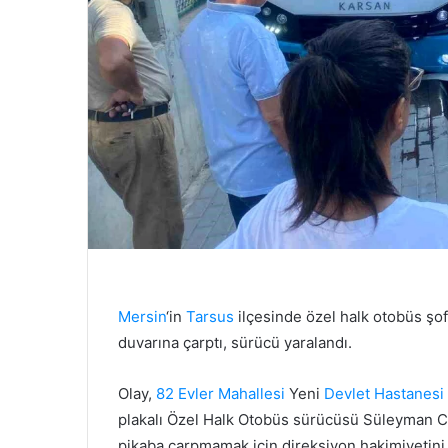
Mersin
‘in
Tarsus
ilçesinde özel halk otobüs şo
duvarına çarptı, sürücü yaralandı.
Olay,
82 Evler Mahallesi
Yeni
Devlet Hastanesi
plakalı Özel Halk Otobüs sürücüsü Süleyman C
pikaba çarpmamak için direksiyon hakimiyetini 