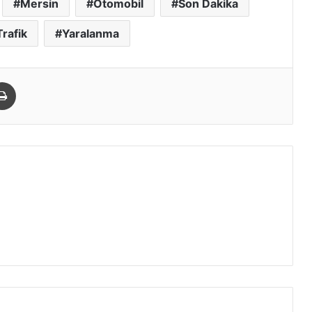
Mersin
Otomobil
Son Dakika
Trafik
Yaralanma
paylaş
Yazdır