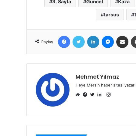
3. Sayfa
Güncel
Kaza
tarsus
Facebook
Twitter
LinkedIn
Messenger
E-Posta ile 
Paylaş
Mehmet Yılmaz
Heye Mersin haber sitesi yazarı
Instagram
Web
Facebook
Twitter
LinkedIn
sitesi