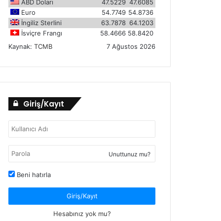
ABD Doları
47.5229
47.6085
Euro
54.7749
54.8736
İngiliz Sterlini
63.7878
64.1203
İsviçre Frangı
58.4666
58.8420
Kaynak:
TCMB
7 Ağustos 2026
Giriş/Kayıt
Unuttunuz mu?
Beni hatırla
Giriş/Kayıt
Hesabınız yok mu?