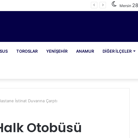
2
e 1065 Şahıs Yakalandı
Mersin
SUS
TOROSLAR
YENIŞEHIR
ANAMUR
DIĞER İLÇELER
astane İstinat Duvarına Çarptı
 Halk Otobüsü