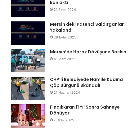
kan aktı
21 Ekim 2024
Mersin deki Patenci Saldırganlar
Yakalandı
29 Eylül 2025
Mersin’de Horoz Dövüşüne Baskın
18 Mart 2025
CHP’li Belediyede Hamile Kadına
Çöp Sürgünü Skandalı
21 Haziran 2024
Fındıkkıran 11 Yıl Sonra Sahneye
Dönüyor
7 Ocak 2025