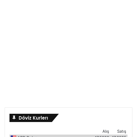
Döviz Kurlerı
Alış
Satış