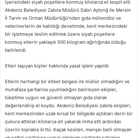
içerisindeki siyah poşetlere konmuş kilolarca et tespit etti.
Akdeniz Belediyesi Zabıta Müdürü Sabri Aytonğ ile Mersin
İl Tarım ve Orman Müdürlüğü’nden gıda mühendisi ve
veterinerlerin de katıldığı denetimde, kent merkezindeki
bir işletmeye teslim edilmek üzere siyah poşetlere
konmuş etlerin yaklaşık 500 kilogram ağırlığında olduğu
belirlendi.
Etleri taşıyan kişiler hakkında yasal işlem yapıldı
Etlerin herhangi bir etiket belgesi ile mühür olmadığını ve
muhafaza şartlarına uyulmadığını belirleyen ekipler,
tüketime uygun ve güvenli olmayan gıda olarak
değerlendirip el koydu. Akdeniz Belediyesi zabıta ekipleri,
kent merkezinden uzak kırsal bir bölgede açtıkları derin bir
çukura attıkları kilolarca eti yakarak imha etti ardından
üzerini toprakla örttü. Kaçak kesilen, menşei belli olmayan
ve sağlık şartlarına uygun olmayan şartlarda saklanıp