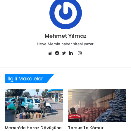
Mehmet Yılmaz
Heye Mersin haber sitesi yazarı
Instagram
Web
Facebook
Twitter
LinkedIn
sitesi
İlgili Makaleler
Mersin’de Horoz Dövüşüne
Tarsus’ta Kömür