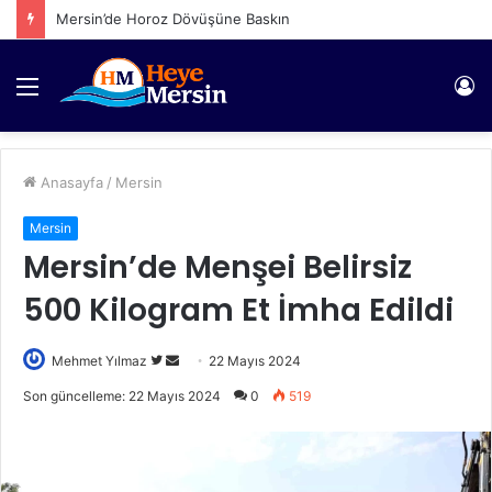
Mersin’de Horoz Dövüşüne Baskın
Menü
Gi
Anasayfa
/
Mersin
Mersin
Mersin’de Menşei Belirsiz
500 Kilogram Et İmha Edildi
Twitter'da
Bir
Mehmet Yılmaz
22 Mayıs 2024
takip
e-
Son güncelleme: 22 Mayıs 2024
0
519
edin
posta
göndermek