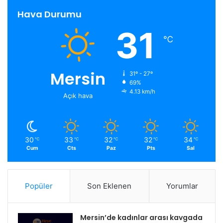
Hava Durumu
31
℃
Mersin
31º - 27º
69%
4.13 km/h
Açık hava
30
33
32
32
34
℃
℃
℃
℃
℃
Cum
Cts
Paz
Pts
Sal
Popüler
Son Eklenen
Yorumlar
Mersin’de kadınlar arası kavgada