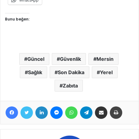
Bunu beğen:
Güncel
Güvenlik
Mersin
Sağlık
Son Dakika
Yerel
Zabıta
Facebook
Twitter
LinkedIn
Messenger
WhatsApp
Telegram
E-Posta ile paylaş
Yazdır