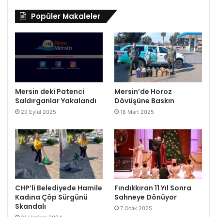
Popüler Makaleler
Mersin deki Patenci
Mersin’de Horoz
Saldırganlar Yakalandı
Dövüşüne Baskın
29 Eylül 2025
18 Mart 2025
CHP’li Belediyede Hamile
Fındıkkıran 11 Yıl Sonra
Kadına Çöp Sürgünü
Sahneye Dönüyor
Skandalı
7 Ocak 2025