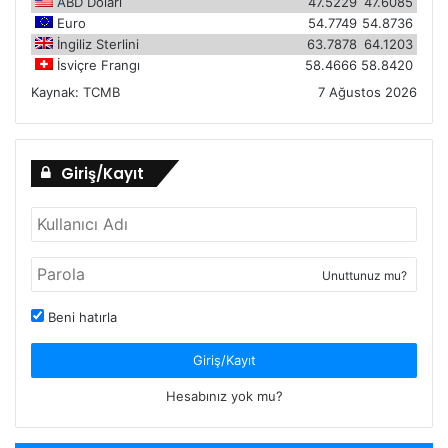
ABD Doları
47.5229
47.6085
Euro
54.7749
54.8736
İngiliz Sterlini
63.7878
64.1203
İsviçre Frangı
58.4666
58.8420
Kaynak:
TCMB
7 Ağustos 2026
Giriş/Kayıt
Unuttunuz mu?
Beni hatırla
Giriş/Kayıt
Hesabınız yok mu?