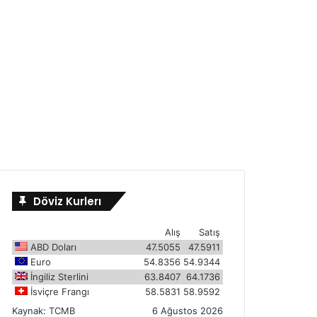
Döviz Kurlerı
Alış
Satış
ABD Doları
47.5055
47.5911
Euro
54.8356
54.9344
İngiliz Sterlini
63.8407
64.1736
İsviçre Frangı
58.5831
58.9592
Kaynak:
TCMB
6 Ağustos 2026