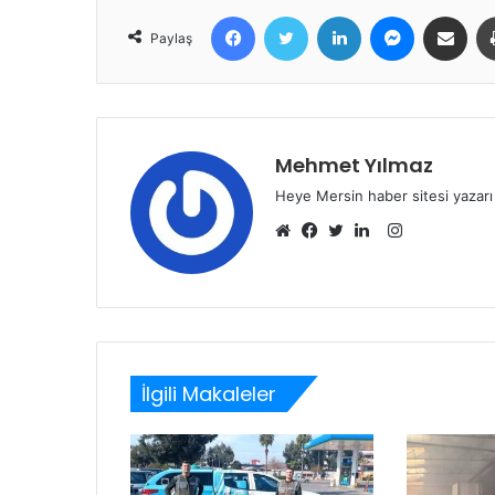
Facebook
Twitter
LinkedIn
Messenger
E-Posta ile 
Paylaş
Mehmet Yılmaz
Heye Mersin haber sitesi yazarı
Instagram
Web
Facebook
Twitter
LinkedIn
sitesi
İlgili Makaleler