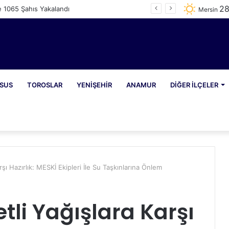
2
e 1065 Şahıs Yakalandı
Mersin
SUS
TOROSLAR
YENIŞEHIR
ANAMUR
DIĞER İLÇELER
şı Hazırlık: MESKİ Ekipleri İle Su Taşkınlarına Önlem
tli Yağışlara Karşı