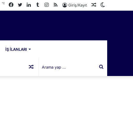
℃
Facebook
Twitter
LinkedIn
Tumblr
Instagram
RSS
Rastgele
Dış
8
Giriş/Kayıt
Makale
görünümü
değiştir
İŞ İLANLARI
Rastgele
Arama
Makale
yap
...