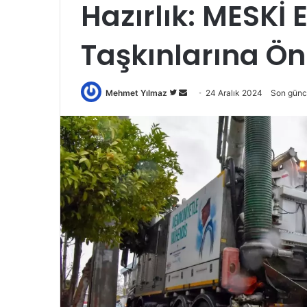
Hazırlık: MESKİ E
Taşkınlarına Ö
Twitter'da
Bir
Mehmet Yılmaz
24 Aralık 2024
Son günc
takip
e-
edin
posta
göndermek