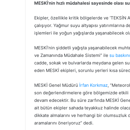
MESKİ’nin hızlı müdahalesi sayesinde olası su
Ekipler, özellikle kritik bölgelerde ve ‘TEKSİN
çalışıyor. Yağmur suyu altyapısı yatırımlarına
işlemleri ile yoğun yağışlarda yaşanabilecek olas
MESKİ’nin şiddetli yağışta yaşanabilecek muhte
ve Zamanında Müdahale Sistemi” ile
su baskını
cadde, sokak ve bulvarlarda meydana gelen su b
eden MESKİ ekipleri, sorunlu yerleri kısa süred
MESKİ Genel Müdürü
İrfan Korkmaz
, “Meteoro
son değerlendirmelere göre bölgemizde etkili ol
devam edecektir. Bu süre zarfında MESKİ Ge
ait bütün ekipler sahada teyakkuz halinde olacak
dikkate almalarını ve herhangi bir olumsuzlu
aramalarını öneriyoruz” dedi.