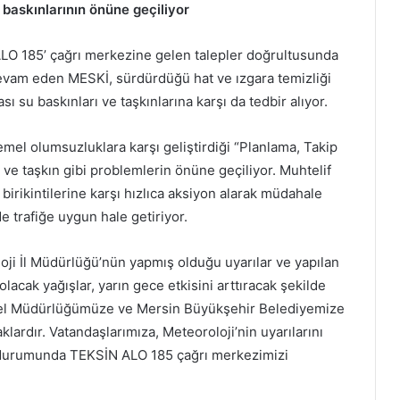
 baskınlarının önüne geçiliyor
 ALO 185’ çağrı merkezine gelen talepler doğrultusunda
 devam eden MESKİ, sürdürdüğü hat ve ızgara temizliği
ı su baskınları ve taşkınlarına karşı da tedbir alıyor.
mel olumsuzluklara karşı geliştirdiği “Planlama, Takip
ve taşkın gibi problemlerin önüne geçiliyor. Muhtelif
irikintilerine karşı hızlıca aksiyon alarak müdahale
e trafiğe uygun hale getiriyor.
loji İl Müdürlüğü’nün yapmış olduğu uyarılar ve yapılan
acak yağışlar, yarın gece etkisini arttıracak şekilde
nel Müdürlüğümüze ve Mersin Büyükşehir Belediyemize
lardır. Vatandaşlarımıza, Meteoroloji’nin uyarılarını
k durumunda TEKSİN ALO 185 çağrı merkezimizi