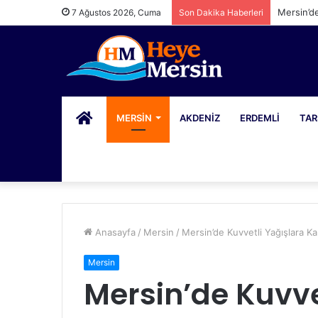
Mersin’d
7 Ağustos 2026, Cuma
Son Dakika Haberleri
PORTAL
MERSIN
AKDENIZ
ERDEMLI
TAR
Anasayfa
/
Mersin
/
Mersin’de Kuvvetli Yağışlara Kar
Mersin
Mersin’de Kuvve