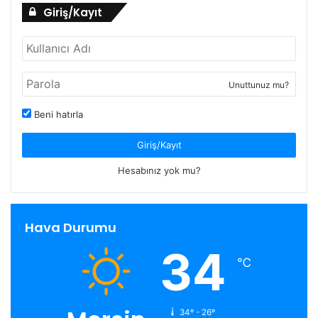
Giriş/Kayıt
Unuttunuz mu?
Beni hatırla
Giriş/Kayıt
Hesabınız yok mu?
Hava Durumu
34
℃
34º - 26º