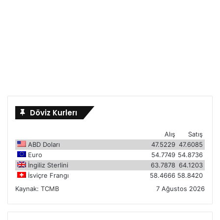
Döviz Kurlerı
Alış
Satış
ABD Doları
47.5229
47.6085
Euro
54.7749
54.8736
İngiliz Sterlini
63.7878
64.1203
İsviçre Frangı
58.4666
58.8420
Kaynak:
TCMB
7 Ağustos 2026