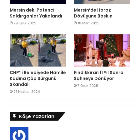
Mersin deki Patenci
Mersin’de Horoz
Saldırganlar Yakalandı
Dövüşüne Baskın
29 Eylül 2025
18 Mart 2025
CHP’li Belediyede Hamile
Fındıkkıran 11 Yıl Sonra
Kadına Çöp Sürgünü
Sahneye Dönüyor
Skandalı
7 Ocak 2025
21 Haziran 2024
Köşe Yazarları