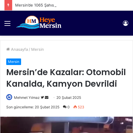
Mersin’de 1065 Şahıs Yakalandı
Menü
Gi
Anasayfa
/
Mersin
Mersin
Mersin’de Kazalar: Otomobil
Kanalda, Kamyon Devrildi
Twitter'da
Bir
Mehmet Yılmaz
20 Şubat 2025
takip
e-
Son güncelleme: 20 Şubat 2025
0
523
edin
posta
göndermek