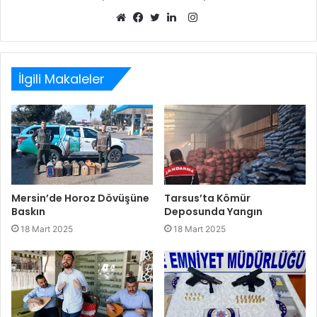
Instagram
Web
Facebook
Twitter
LinkedIn
sitesi
İlgili Makaleler
Mersin’de Horoz Dövüşüne
Tarsus’ta Kömür
Baskın
Deposunda Yangın
18 Mart 2025
18 Mart 2025