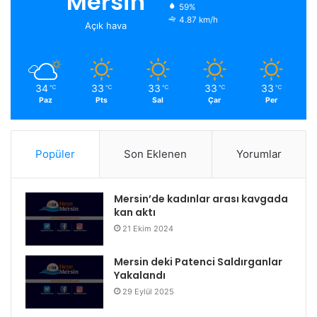
Mersin
59%
4.87 km/h
Açık hava
34
33
33
33
33
℃
℃
℃
℃
℃
Paz
Pts
Sal
Çar
Per
Popüler
Son Eklenen
Yorumlar
Mersin’de kadınlar arası kavgada
kan aktı
21 Ekim 2024
Mersin deki Patenci Saldırganlar
Yakalandı
29 Eylül 2025