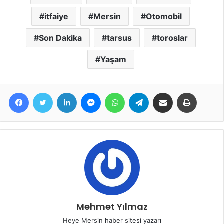
itfaiye
Mersin
Otomobil
Son Dakika
tarsus
toroslar
Yaşam
Facebook
Twitter
LinkedIn
Messenger
WhatsApp
Telegram
E-Posta ile paylaş
Yazdır
Mehmet Yılmaz
Heye Mersin haber sitesi yazarı