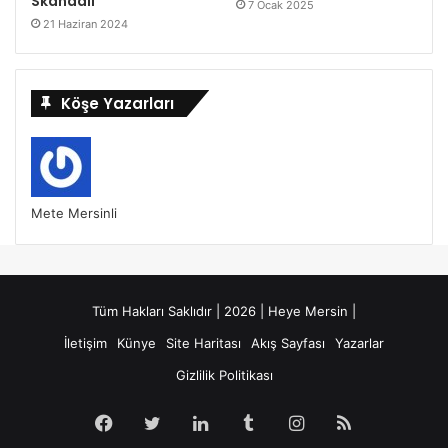
Skandalı
7 Ocak 2025
21 Haziran 2024
Köşe Yazarları
Mete Mersinli
Tüm Hakları Saklıdır | 2026 | Heye Mersin |
İletişim
Künye
Site Haritası
Akış Sayfası
Yazarlar
Gizlilik Politikası
Facebook
Twitter
LinkedIn
Tumblr
Instagram
RSS