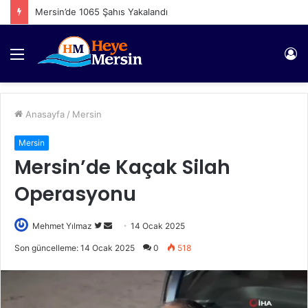
Mersin’de 1065 Şahıs Yakalandı
Menü
Gi
Anasayfa
/
Mersin
Mersin
Mersin’de Kaçak Silah
Operasyonu
Twitter'da
Bir
Mehmet Yılmaz
14 Ocak 2025
takip
e-
Son güncelleme: 14 Ocak 2025
0
518
edin
posta
göndermek