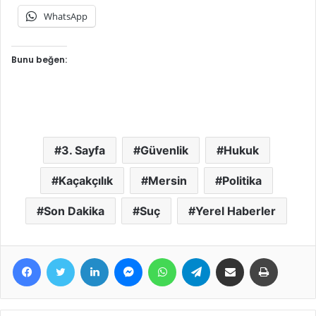
WhatsApp
Bunu beğen:
3. Sayfa
Güvenlik
Hukuk
Kaçakçılık
Mersin
Politika
Son Dakika
Suç
Yerel Haberler
Facebook
Twitter
LinkedIn
Messenger
WhatsApp
Telegram
E-Posta ile paylaş
Yazdır