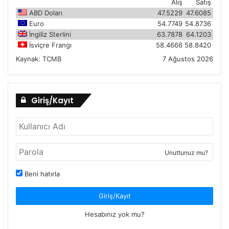
Alış
Satış
ABD Doları
47.5229
47.6085
Euro
54.7749
54.8736
İngiliz Sterlini
63.7878
64.1203
İsviçre Frangı
58.4666
58.8420
Kaynak:
TCMB
7 Ağustos 2026
Giriş/Kayıt
Unuttunuz mu?
Beni hatırla
Giriş/Kayıt
Hesabınız yok mu?