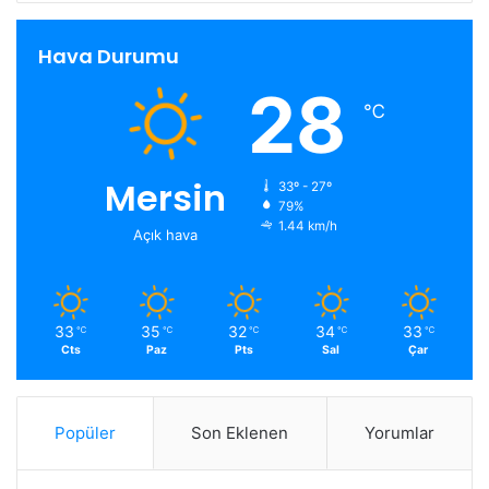
Hava Durumu
28
℃
Mersin
33º - 27º
79%
1.44 km/h
Açık hava
33
35
32
34
33
℃
℃
℃
℃
℃
Cts
Paz
Pts
Sal
Çar
Popüler
Son Eklenen
Yorumlar