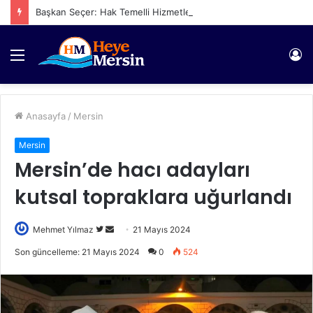
Başkan Seçer: Hak Temelli Hizmetler İçin İhtiyaçları Adalet Çerçevesinde Karşılıyoruz
Menü
Gi
Anasayfa
/
Mersin
Mersin
Mersin’de hacı adayları
kutsal topraklara uğurlandı
Twitter'da
Bir
Mehmet Yılmaz
21 Mayıs 2024
takip
e-
Son güncelleme: 21 Mayıs 2024
0
524
edin
posta
göndermek