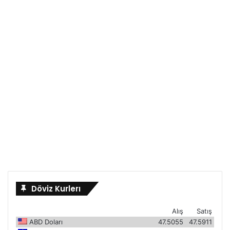
Döviz Kurlerı
Alış
Satış
ABD Doları
47.5055
47.5911