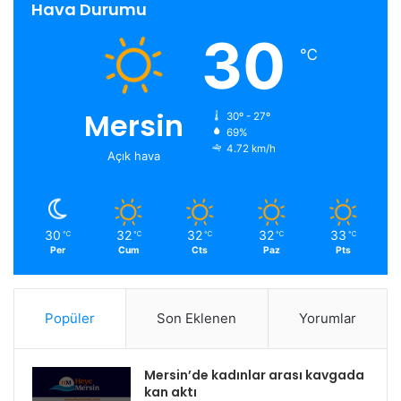
Hava Durumu
30
℃
Mersin
30º - 27º
69%
4.72 km/h
Açık hava
30
32
32
32
33
℃
℃
℃
℃
℃
Per
Cum
Cts
Paz
Pts
Popüler
Son Eklenen
Yorumlar
Mersin’de kadınlar arası kavgada
kan aktı