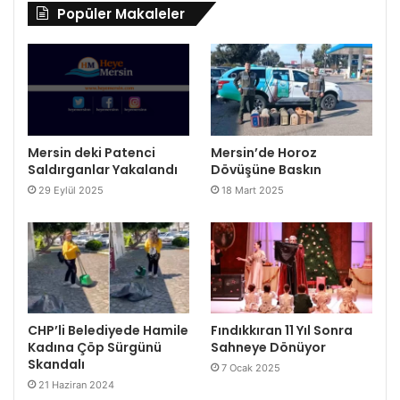
Popüler Makaleler
Mersin deki Patenci
Mersin’de Horoz
Saldırganlar Yakalandı
Dövüşüne Baskın
29 Eylül 2025
18 Mart 2025
CHP’li Belediyede Hamile
Fındıkkıran 11 Yıl Sonra
Kadına Çöp Sürgünü
Sahneye Dönüyor
Skandalı
7 Ocak 2025
21 Haziran 2024