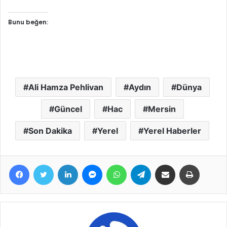
Bunu beğen:
Ali Hamza Pehlivan
Aydın
Dünya
Güncel
Hac
Mersin
Son Dakika
Yerel
Yerel Haberler
Facebook
Twitter
LinkedIn
Messenger
WhatsApp
Telegram
E-Posta ile paylaş
Yazdır