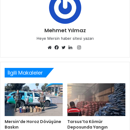
Mehmet Yılmaz
Heye Mersin haber sitesi yazarı
Instagram
Web
Facebook
Twitter
LinkedIn
sitesi
İlgili Makaleler
Mersin’de Horoz Dövüşüne
Tarsus’ta Kömür
Baskın
Deposunda Yangın