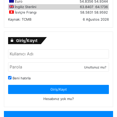
Euro
54.8356
54.9344
İngiliz Sterlini
63.8407
64.1736
İsviçre Frangı
58.5831
58.9592
Kaynak:
TCMB
6 Ağustos 2026
Giriş/Kayıt
Unuttunuz mu?
Beni hatırla
Giriş/Kayıt
Hesabınız yok mu?