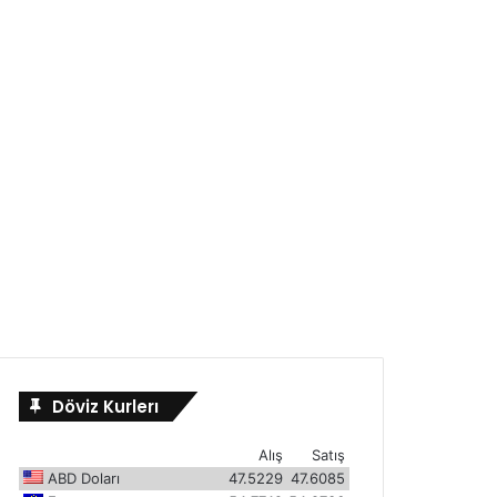
Döviz Kurlerı
Alış
Satış
ABD Doları
47.5229
47.6085