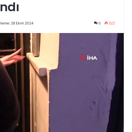
ndı
lleme: 28 Ekim 2024
0
522