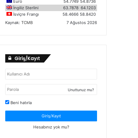
Euro
54.7749
54.8736
İngiliz Sterlini
63.7878
64.1203
İsviçre Frangı
58.4666
58.8420
Kaynak:
TCMB
7 Ağustos 2026
Giriş/Kayıt
Unuttunuz mu?
Beni hatırla
Giriş/Kayıt
Hesabınız yok mu?