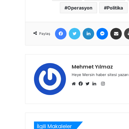
Operasyon
Politika
Facebook
Twitter
LinkedIn
Messenger
E-Posta ile 
Paylaş
Mehmet Yılmaz
Heye Mersin haber sitesi yazarı
Instagram
Web
Facebook
Twitter
LinkedIn
sitesi
İlgili Makaleler