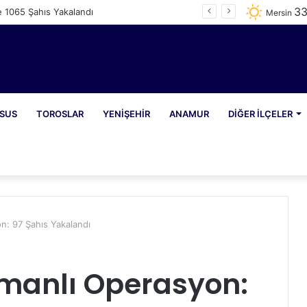
3
e 1065 Şahıs Yakalandı
Mersin
SUS
TOROSLAR
YENIŞEHIR
ANAMUR
DIĞER İLÇELER
n: 97 Şahıs Yakalandı
amanlı Operasyon: