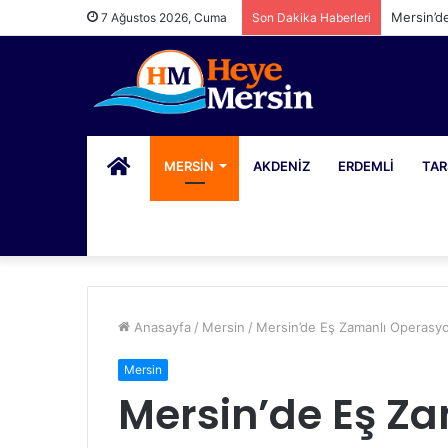
Mersin’d
7 Ağustos 2026, Cuma
Son Dakika Haberleri
PORTAL
MERSIN
AKDENIZ
ERDEMLI
TAR
Anasayfa
/
Mersin
/
Mersin’de Eş Zamanlı Operasyo
Mersin
Mersin’de Eş Z