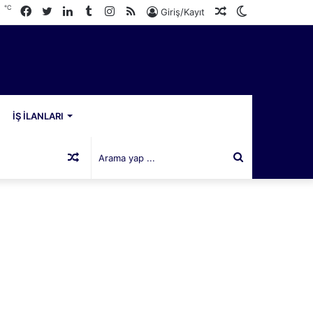
℃
Facebook
Twitter
LinkedIn
Tumblr
Instagram
RSS
Rastgele
Dış
3
Giriş/Kayıt
Makale
görünümü
değiştir
İŞ İLANLARI
Rastgele
Arama
Makale
yap
...