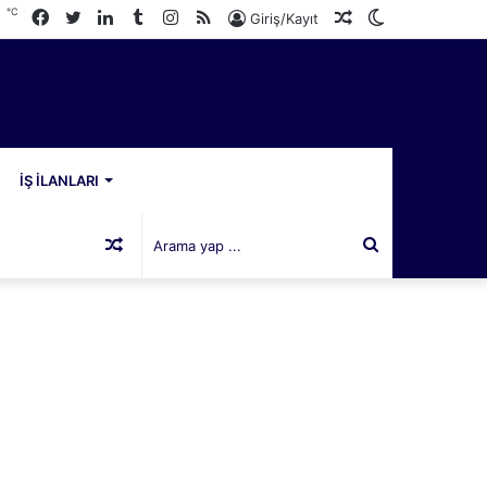
℃
Facebook
Twitter
LinkedIn
Tumblr
Instagram
RSS
Rastgele
Dış
6
Giriş/Kayıt
Makale
görünümü
değiştir
İŞ İLANLARI
Rastgele
Arama
Makale
yap
...