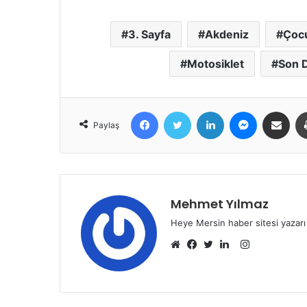
3. Sayfa
Akdeniz
Çoc
Motosiklet
Son 
Facebook
Twitter
LinkedIn
Messenger
E-Posta ile 
Paylaş
Mehmet Yılmaz
Heye Mersin haber sitesi yazarı
Instagram
Web
Facebook
Twitter
LinkedIn
sitesi