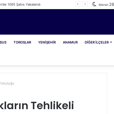
2
n’de 1065 Şahıs Yakalandı
Mersin
SUS
TOROSLAR
YENIŞEHIR
ANAMUR
DIĞER İLÇELER
 Yolculuğu
ların Tehlikeli