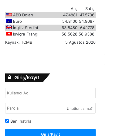
Alış
Satış
ABD Doları
47.4881
47.5736
Euro
54.8100
54.9087
İngiliz Sterlini
63.8450
64.1778
İsviçre Frangı
58.5628
58.9388
Kaynak:
TCMB
5 Ağustos 2026
Giriş/Kayıt
Unuttunuz mu?
Beni hatırla
Giriş/Kayıt