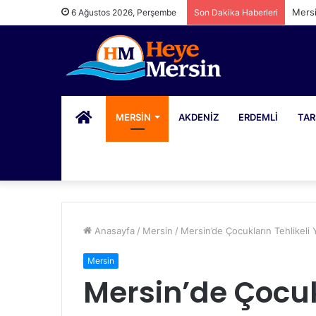
Mersi
6 Ağustos 2026, Perşembe
Son Dakika Haberleri
PORTAL
MERSIN
AKDENIZ
ERDEMLI
TAR
Anasayfa
/
Mersin
/
Mersin’de Çocukların Tehlikeli
Mersin
Mersin’de Çocuk