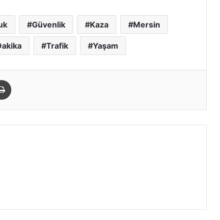
uk
Güvenlik
Kaza
Mersin
Dakika
Trafik
Yaşam
paylaş
Yazdır