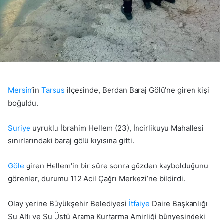
Mersin
‘in
Tarsus
ilçesinde, Berdan Baraj Gölü’ne giren kişi
boğuldu.
Suriye
uyruklu İbrahim Hellem (23), İncirlikuyu Mahallesi
sınırlarındaki baraj gölü kıyısına gitti.
Göle
giren Hellem’in bir süre sonra gözden kaybolduğunu
görenler, durumu 112 Acil Çağrı Merkezi’ne bildirdi.
Olay yerine Büyükşehir Belediyesi
İtfaiye
Daire Başkanlığı
Su Altı ve Su Üstü Arama Kurtarma Amirliği bünyesindeki