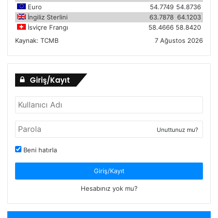
Euro
54.7749
54.8736
İngiliz Sterlini
63.7878
64.1203
İsviçre Frangı
58.4666
58.8420
Kaynak:
TCMB
7 Ağustos 2026
Giriş/Kayıt
Unuttunuz mu?
Beni hatırla
Giriş/Kayıt
Hesabınız yok mu?