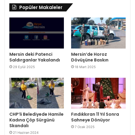
Popüler Makaleler
Mersin deki Patenci
Mersin’de Horoz
Saldırganlar Yakalandı
Dövüşüne Baskın
29 Eylül 2025
18 Mart 2025
CHP’li Belediyede Hamile
Fındıkkıran 11 Yıl Sonra
Kadına Çöp Sürgünü
Sahneye Dönüyor
Skandalı
7 Ocak 2025
21 Haziran 2024