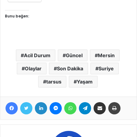
Bunu beğen:
Acil Durum
Güncel
Mersin
Olaylar
Son Dakika
Suriye
tarsus
Yaşam
Facebook
Twitter
LinkedIn
Messenger
WhatsApp
Telegram
E-Posta ile paylaş
Yazdır