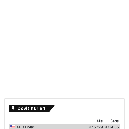
Döviz Kurlerı
Alış
Satış
ABD Doları
47.5229
47.6085