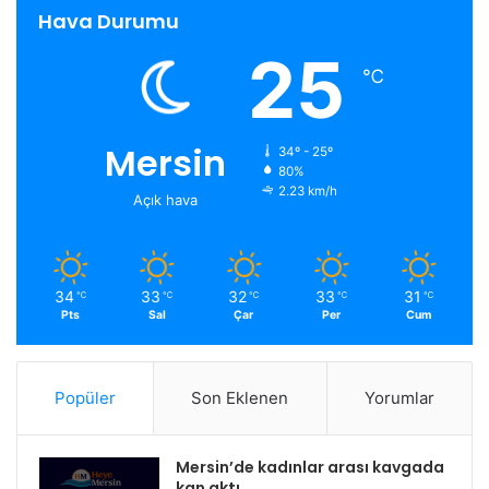
Hava Durumu
25
℃
Mersin
34º - 25º
80%
2.23 km/h
Açık hava
34
33
32
33
31
℃
℃
℃
℃
℃
Pts
Sal
Çar
Per
Cum
Popüler
Son Eklenen
Yorumlar
Mersin’de kadınlar arası kavgada
kan aktı