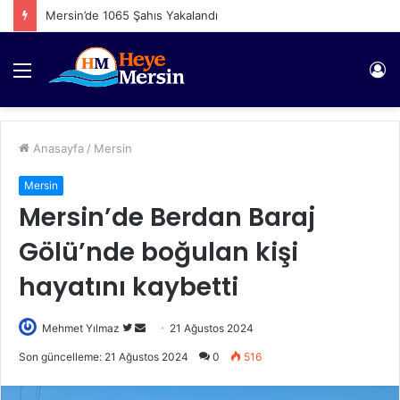
Mersin’de 1065 Şahıs Yakalandı
Menü
Gi
Anasayfa
/
Mersin
Mersin
Mersin’de Berdan Baraj
Gölü’nde boğulan kişi
hayatını kaybetti
Twitter'da
Bir
Mehmet Yılmaz
21 Ağustos 2024
takip
e-
Son güncelleme: 21 Ağustos 2024
0
516
edin
posta
göndermek