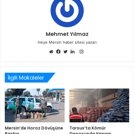
Mehmet Yılmaz
Heye Mersin haber sitesi yazarı
Instagram
Web
Facebook
Twitter
LinkedIn
sitesi
İlgili Makaleler
Mersin’de Horoz Dövüşüne
Tarsus’ta Kömür
Baskın
Deposunda Yangın