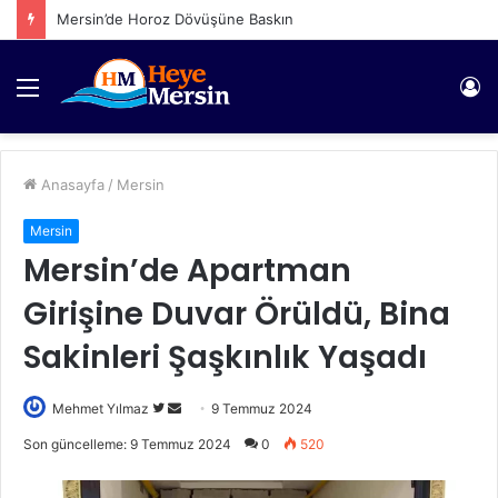
Mersin’de Horoz Dövüşüne Baskın
Menü
Gi
Anasayfa
/
Mersin
Mersin
Mersin’de Apartman
Girişine Duvar Örüldü, Bina
Sakinleri Şaşkınlık Yaşadı
Twitter'da
Bir
Mehmet Yılmaz
9 Temmuz 2024
takip
e-
Son güncelleme: 9 Temmuz 2024
0
520
edin
posta
göndermek