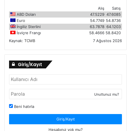
Alış
Satış
ABD Doları
47.5229
47.6085
Euro
54.7749
54.8736
İngiliz Sterlini
63.7878
64.1203
İsviçre Frangı
58.4666
58.8420
Kaynak:
TCMB
7 Ağustos 2026
Giriş/Kayıt
Unuttunuz mu?
Beni hatırla
Giriş/Kayıt
Hesabınız yok mu?