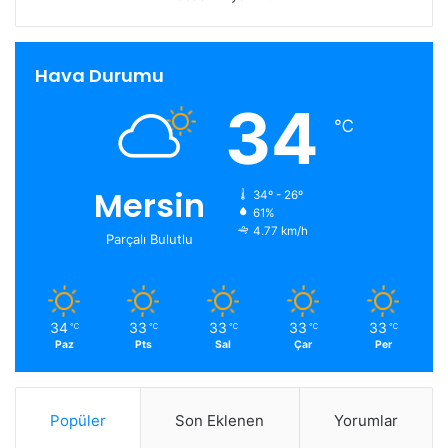
Hava Durumu
34
℃
Mersin
34º - 26º
61%
4.77 km/h
Parçalı Bulutlu
34
33
33
33
33
℃
℃
℃
℃
℃
Paz
Pts
Sal
Çar
Per
Popüler
Son Eklenen
Yorumlar