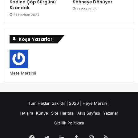
Kadına Çöp Sürgünü
Sahneye Dönüyor
Skandalı
7 Ocak 2025
21 Haziran 2024
Köşe Yazarları
Mete Mersinli
Tüm Hakları Saklıdır | 2026 | Heye Mersin |
İletişim
Künye
Site Haritası
Akış Sayfası
Yazarlar
Gizlilik Politikası
Facebook
Twitter
LinkedIn
Tumblr
Instagram
RSS