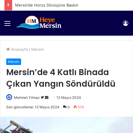
Mersin’de Horoz Dövüşüne Baskın
Menü
Gi
Anasayfa
/
Mersin
Mersin
Mersin’de 4 Katlı Binada
Çıkan Yangın Söndürüldü
Twitter'da
Bir
Mehmet Yılmaz
12 Mayıs 2024
takip
e-
Son güncelleme: 12 Mayıs 2024
0
516
edin
posta
göndermek