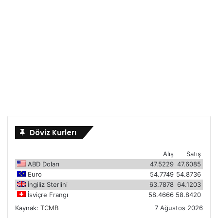
Döviz Kurlerı
Alış
Satış
ABD Doları
47.5229
47.6085
Euro
54.7749
54.8736
İngiliz Sterlini
63.7878
64.1203
İsviçre Frangı
58.4666
58.8420
Kaynak:
TCMB
7 Ağustos 2026