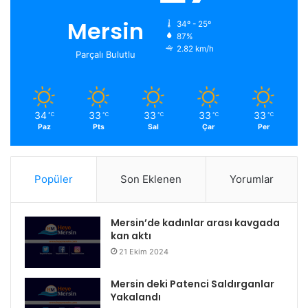
Mersin
34º - 25º
87%
2.82 km/h
Parçalı Bulutlu
34
33
33
33
33
℃
℃
℃
℃
℃
Paz
Pts
Sal
Çar
Per
Popüler
Son Eklenen
Yorumlar
Mersin’de kadınlar arası kavgada
kan aktı
21 Ekim 2024
Mersin deki Patenci Saldırganlar
Yakalandı