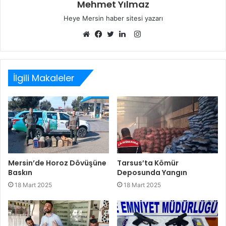
Mehmet Yılmaz
Heye Mersin haber sitesi yazarı
Instagram
Web
Facebook
Twitter
LinkedIn
sitesi
İlgili Makaleler
Mersin’de Horoz Dövüşüne
Tarsus’ta Kömür
Baskın
Deposunda Yangın
18 Mart 2025
18 Mart 2025