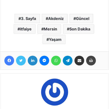
3. Sayfa
Akdeniz
Güncel
itfaiye
Mersin
Son Dakika
Yaşam
Facebook
Twitter
LinkedIn
Messenger
WhatsApp
Telegram
E-Posta ile paylaş
Yazdır