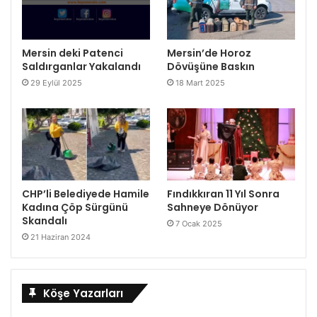
Mersin deki Patenci
Mersin’de Horoz
Saldırganlar Yakalandı
Dövüşüne Baskın
29 Eylül 2025
18 Mart 2025
CHP’li Belediyede Hamile
Fındıkkıran 11 Yıl Sonra
Kadına Çöp Sürgünü
Sahneye Dönüyor
Skandalı
7 Ocak 2025
21 Haziran 2024
Köşe Yazarları