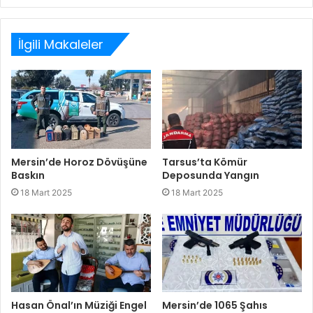
Web
Facebook
Twitter
LinkedIn
sitesi
İlgili Makaleler
Mersin’de Horoz Dövüşüne
Tarsus’ta Kömür
Baskın
Deposunda Yangın
18 Mart 2025
18 Mart 2025
Hasan Önal’ın Müziği Engel
Mersin’de 1065 Şahıs