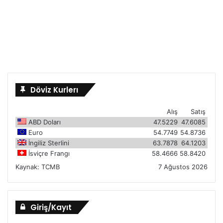
Döviz Kurlerı
Alış
Satış
ABD Doları
47.5229
47.6085
Euro
54.7749
54.8736
İngiliz Sterlini
63.7878
64.1203
İsviçre Frangı
58.4666
58.8420
Kaynak:
TCMB
7 Ağustos 2026
Giriş/Kayıt