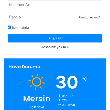
Unuttunuz mu?
Beni hatırla
Giriş/Kayıt
Hesabınız yok mu?
Hava Durumu
30
℃
Mersin
35º - 27º
71%
2.21 km/h
Açık hava