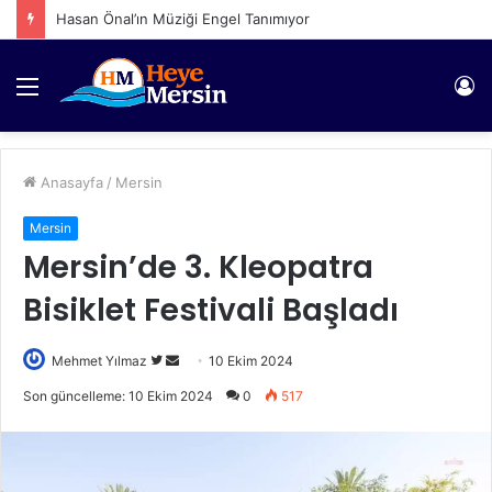
Hasan Önal’ın Müziği Engel Tanımıyor
Menü
Gi
Anasayfa
/
Mersin
Mersin
Mersin’de 3. Kleopatra
Bisiklet Festivali Başladı
Twitter'da
Bir
Mehmet Yılmaz
10 Ekim 2024
takip
e-
Son güncelleme: 10 Ekim 2024
0
517
edin
posta
göndermek