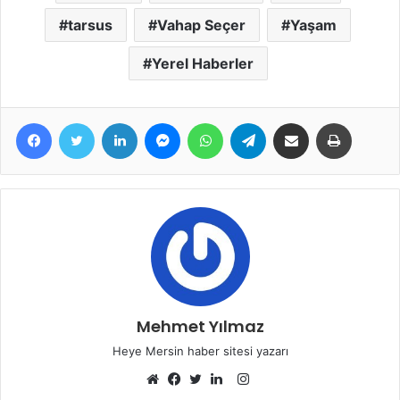
tarsus
Vahap Seçer
Yaşam
Yerel Haberler
Facebook
Twitter
LinkedIn
Messenger
WhatsApp
Telegram
E-Posta ile paylaş
Yazdır
Mehmet Yılmaz
Heye Mersin haber sitesi yazarı
Instagram