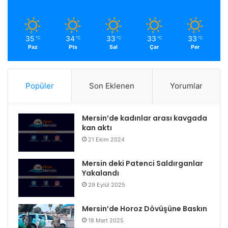
35
34
33
33
33
℃
℃
℃
℃
℃
Paz
Pts
Sal
Çar
Per
Popüler
Son Eklenen
Yorumlar
Mersin’de kadınlar arası kavgada
kan aktı
21 Ekim 2024
Mersin deki Patenci Saldırganlar
Yakalandı
29 Eylül 2025
Mersin’de Horoz Dövüşüne Baskın
18 Mart 2025