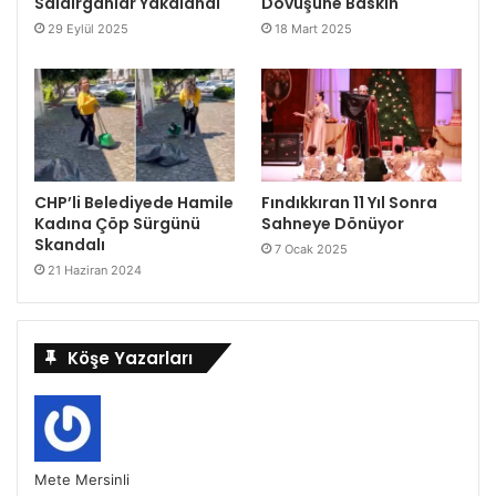
Saldırganlar Yakalandı
Dövüşüne Baskın
29 Eylül 2025
18 Mart 2025
CHP’li Belediyede Hamile
Fındıkkıran 11 Yıl Sonra
Kadına Çöp Sürgünü
Sahneye Dönüyor
Skandalı
7 Ocak 2025
21 Haziran 2024
Köşe Yazarları
Mete Mersinli