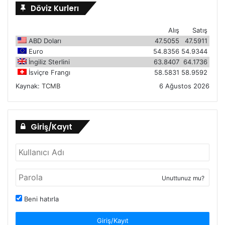
Döviz Kurlerı
Alış
Satış
ABD Doları
47.5055
47.5911
Euro
54.8356
54.9344
İngiliz Sterlini
63.8407
64.1736
İsviçre Frangı
58.5831
58.9592
Kaynak:
TCMB
6 Ağustos 2026
Giriş/Kayıt
Unuttunuz mu?
Beni hatırla
Giriş/Kayıt