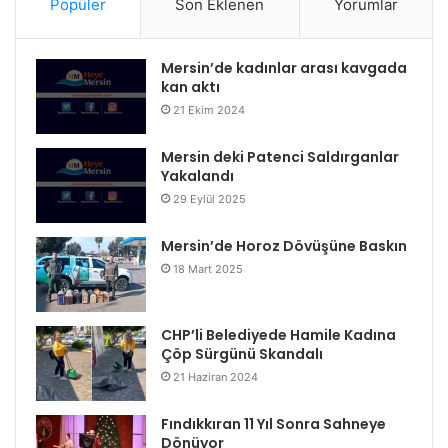
Popüler
Son Eklenen
Yorumlar
Mersin’de kadınlar arası kavgada
kan aktı
21 Ekim 2024
Mersin deki Patenci Saldırganlar
Yakalandı
29 Eylül 2025
Mersin’de Horoz Dövüşüne Baskın
18 Mart 2025
CHP’li Belediyede Hamile Kadına
Çöp Sürgünü Skandalı
21 Haziran 2024
Fındıkkıran 11 Yıl Sonra Sahneye
Dönüyor