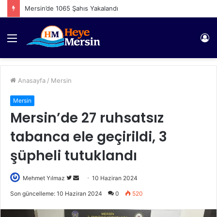
Mersin’de 1065 Şahıs Yakalandı
Menü
Gi
Anasayfa
/
Mersin
Mersin
Mersin’de 27 ruhsatsız
tabanca ele geçirildi, 3
şüpheli tutuklandı
Twitter'da
Bir
Mehmet Yılmaz
10 Haziran 2024
takip
e-
Son güncelleme: 10 Haziran 2024
0
520
edin
posta
göndermek