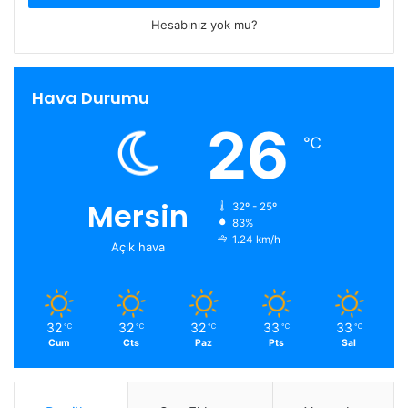
Hesabınız yok mu?
Hava Durumu
26
℃
Mersin
32º - 25º
83%
1.24 km/h
Açık hava
32
32
32
33
33
℃
℃
℃
℃
℃
Cum
Cts
Paz
Pts
Sal