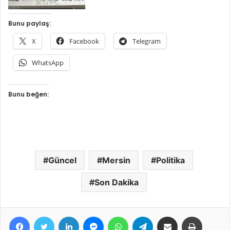
Bunu paylaş:
X
Facebook
Telegram
WhatsApp
Bunu beğen:
Güncel
Mersin
Politika
Son Dakika
Facebook
Twitter
LinkedIn
Messenger
WhatsApp
Telegram
E-Posta ile paylaş
Yazdır